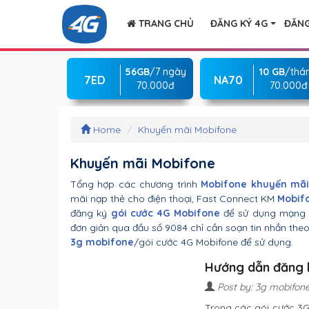
TRANG CHỦ
ĐĂNG KÝ 4G
ĐĂNG
56GB
/7 ngày
10 GB
/thá
7ED
NA70
70.000đ
70.000đ
Home
Khuyến mãi Mobifone
Khuyến mãi Mobifone
Tổng hợp các chương trình
Mobifone khuyến mãi
mãi nạp thẻ cho điện thoại, Fast Connect KM
Mobif
đăng ký
gói cước 4G Mobifone
để sử dụng mạng M
đơn giản qua đầu số 9084 chỉ cần soạn tin nhắn the
3g mobifone
/gói cước 4G Mobifone để sử dụng.
Hướng dẫn đăng 
Post by: 3g mobifon
Trong các gói cước 3G