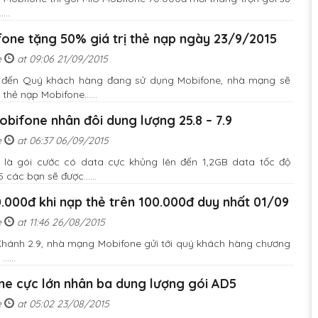
...
one tặng 50% giá trị thẻ nạp ngày 23/9/2015
e
at 09:06 21/09/2015
i đến Quý khách hàng đang sử dụng Mobifone, nhà mạng sẽ
thẻ nạp Mobifone......
bifone nhân đôi dung lượng 25.8 – 7.9
e
at 06:37 06/09/2015
 là gói cước có data cực khủng lên đến 1,2GB data tốc độ
 các bạn sẽ được......
.000đ khi nạp thẻ trên 100.000đ duy nhất 01/09
e
at 11:46 26/08/2015
Khánh 2.9, nhà mạng Mobifone gửi tới quý khách hàng chương
....
ne cực lớn nhân ba dung lượng gói AD5
e
at 05:02 23/08/2015