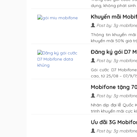
dụng, không phát sinh...
Khuyến mãi Mobif
Post by: 3g mobifon
Thông tin khuyến mã
khuyến mãi 50% giá trị 
Đăng ký gói D7 Mo
Post by: 3g mobifon
Gói cước D7 Mobifone
cao, từ 25/08 – 07/9/15
Mobifone tặng 70
Post by: 3g mobifon
Nhân dịp đại lễ Quốc 
trình khuyến mãi cực kì ..
Ưu đãi 3G Mobifo
Post by: 3g mobifon