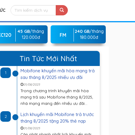
TỨC
45 GB
/tháng
240 GB
/tháng
KC120
FM
120.000đ
180.000đ
Tin Tức Mới Nhất
Mobifone khuyến mãi hòa mạng trả
1
sau tháng 8/2025 nhiều ưu đãi
01/08/2025
Trong chương trình khuyến mãi hòa
mạng trả sau Mobifone tháng 8/2025,
nhà mạng mang đến nhiều ưu đãi...
Lịch khuyến mãi Mobifone trả trước
2
tháng 8/2025 tặng 20% thẻ nạp
01/08/2025
Cập nhật nhanh nhất lịch khuyến mãi