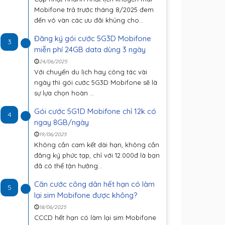
Mobifone trả trước tháng 8/2025 đem
đến vô vàn các ưu đãi khủng cho...
Đăng ký gói cước 5G3D Mobifone
3
miễn phí 24GB data dùng 3 ngày
24/06/2025
Với chuyến du lịch hay công tác vài
ngày thì gói cước 5G3D Mobifone sẽ là
sự lựa chọn hoàn ...
Gói cước 5G1D Mobifone chỉ 12k có
4
ngay 8GB/ngày
19/06/2025
Không cần cam kết dài hạn, không cần
đăng ký phức tạp, chỉ với 12.000đ là bạn
đã có thể tận hưởng...
Căn cước công dân hết hạn có làm
5
lại sim Mobifone được không?
18/06/2025
CCCD hết hạn có làm lại sim Mobifone