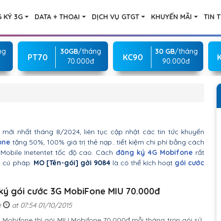
 KÝ 3G
DATA + THOẠI
DỊCH VỤ GTGT
KHUYẾN MÃI
TIN 
ng
30GB
/tháng
30 GB
/tháng
PT70
KC90
70.000đ
90.000đ
mới nhất tháng 8/2024, liên tục cập nhật các tin tức khuyến
one
tặng 50%, 100% giá trị thẻ nạp…tiết kiệm chi phí bằng cách
obile Inetentet tốc độ cao. Cách
đăng ký 4G Mobifone
rất
o cú pháp:
MO [Tên-gói] gởi 9084
là có thể kích hoạt
gói cước
ký gói cước 3G MobiFone MIU 70.000đ
e
at 07:54 01/10/2015
 Mobifone thì gói MIU Mobifone 70.000đ mỗi tháng trọn gói sử