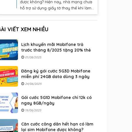
được không? Hiện nay, nhà mạng chưa
hỗ trợ sử dụng giấy tờ thay thế khi làm...
BÀI VIẾT XEM NHIỀU
Lịch khuyến mãi Mobifone trả
trước tháng 8/2025 tặng 20% thẻ
nạp
01/08/2025
Đăng ký gói cước 5G3D Mobifone
miễn phí 24GB data dùng 3 ngày
24/06/2025
Gói cước 5G1D Mobifone chỉ 12k có
ngay 8GB/ngày
19/06/2025
Căn cước công dân hết hạn có làm
lại sim Mobifone được không?