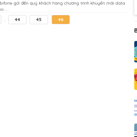
Mobifone gửi đến quý khách hàng chương trình khuyến mãi data
.....
…
44
45
46