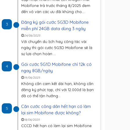
Mobifone trả trước tháng 8/2025 đem
đến vô vàn các ưu đãi khủng cho...
Đăng ký gói cước 5G3D Mobifone
3
miễn phí 24GB data dùng 3 ngày
24/06/2025
Với chuyến du lịch hay công tác vài
ngày thì gói cước 5G3D Mobifone sẽ là
sự lựa chọn hoàn ...
Gói cước 5G1D Mobifone chỉ 12k có
4
ngay 8GB/ngày
19/06/2025
Không cần cam kết dài hạn, không cần
đăng ký phức tạp, chỉ với 12.000đ là bạn
đã có thể tận hưởng...
Căn cước công dân hết hạn có làm
5
lại sim Mobifone được không?
18/06/2025
CCCD hết hạn có làm lại sim Mobifone