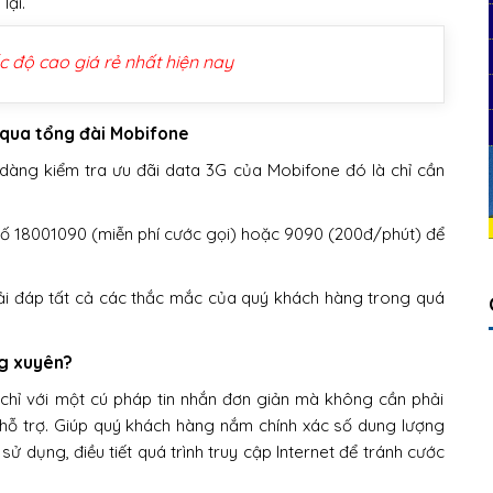
lại.
c độ cao giá rẻ nhất hiện nay
 qua tổng đài Mobifone
dàng kiểm tra ưu đãi data 3G của Mobifone đó là chỉ cần
ố 18001090 (miễn phí cước gọi) hoặc 9090 (200đ/phút) để
ải đáp tất cả các thắc mắc của quý khách hàng trong quá
ng xuyên?
hỉ với một cú pháp tin nhắn đơn giản mà không cần phải
hỗ trợ. Giúp quý khách hàng nắm chính xác số dung lượng
 dụng, điều tiết quá trình truy cập Internet để tránh cước