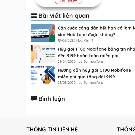
Chi Tiết
Bài viết liên quan
Căn cước công dân hết hạn có làm l
sim Mobifone được không?
18/06/2025 | by: Kim Thi
Hủy gói TT80 Mobifone bằng tin nh
đến 9199 hoàn toàn miễn phí
21/04/2025 | by: 3g mobifone
Hướng dẫn hủy gói CT90 Mobifone
miễn phí qua tổng đài 9199
28/03/2025 | by: 3g mobifone
Bình luận
THÔNG TIN LIÊN HỆ
THÔNG