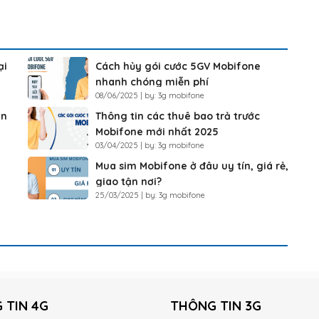
ại
Cách hủy gói cước 5GV Mobifone
nhanh chóng miễn phí
08/06/2025 | by: 3g mobifone
ắn
Thông tin các thuê bao trả trước
Mobifone mới nhất 2025
03/04/2025 | by: 3g mobifone
Mua sim Mobifone ở đâu uy tín, giá rẻ,
giao tận nơi?
25/03/2025 | by: 3g mobifone
 TIN 4G
THÔNG TIN 3G