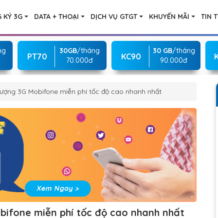
 KÝ 3G
DATA + THOẠI
DỊCH VỤ GTGT
KHUYẾN MÃI
TIN 
ng
30GB
/tháng
30 GB
/tháng
PT70
KC90
70.000đ
90.000đ
lượng 3G Mobifone miễn phí tốc độ cao nhanh nhất
bifone miễn phí tốc độ cao nhanh nhất