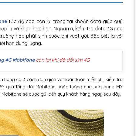
one
tốc độ cao còn lại trong tài khoản data giúp quý
ợp lý và khoa học hơn. Ngoài ra, kiểm tra data 3G của
ường hợp phát sinh cước phí vượt gói, đặc biệt là với
ới hạn dung lượng.
ng 4G Mobifone
còn lại khi đã đổi sim 4G
h hàng có 3 cách đơn giản và hoàn toàn miễn phí: kiểm tra
a 3G qua tổng đài Mobifone hoặc thông qua ứng dụng MY
ủa Mobifone sẽ được gửi đến quý khách hàng ngay sau đây.