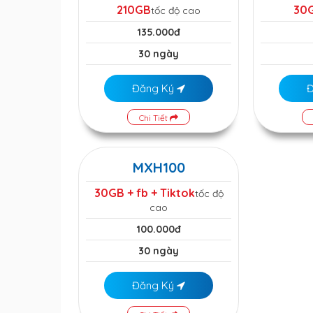
210GB
30
tốc độ cao
135.000đ
30 ngày
Đăng Ký
Chi Tiết
MXH100
30GB + fb + Tiktok
tốc độ
cao
100.000đ
30 ngày
Đăng Ký