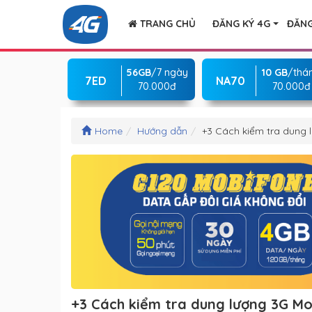
TRANG CHỦ
ĐĂNG KÝ 4G
ĐĂNG
56GB
/7 ngày
10 GB
/thá
7ED
NA70
70.000đ
70.000đ
Home
Hướng dẫn
+3 Cách kiểm tra dung 
+3 Cách kiểm tra dung lượng 3G Mo