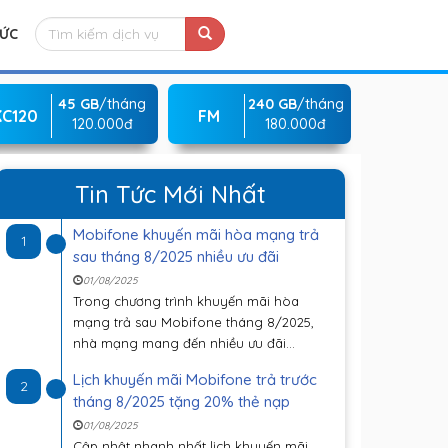
TỨC
45 GB
/tháng
240 GB
/tháng
KC120
FM
120.000đ
180.000đ
Tin Tức Mới Nhất
Mobifone khuyến mãi hòa mạng trả
1
sau tháng 8/2025 nhiều ưu đãi
01/08/2025
Trong chương trình khuyến mãi hòa
mạng trả sau Mobifone tháng 8/2025,
nhà mạng mang đến nhiều ưu đãi...
Lịch khuyến mãi Mobifone trả trước
2
tháng 8/2025 tặng 20% thẻ nạp
01/08/2025
Cập nhật nhanh nhất lịch khuyến mãi