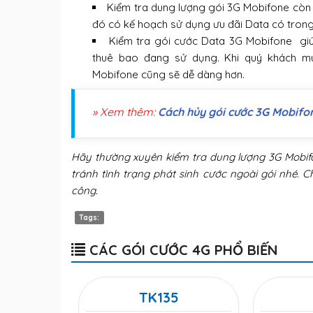
Kiểm tra dung lượng gói 3G Mobifone còn 
đó có kế hoạch sử dụng ưu đãi Data có trong 
Kiểm tra gói cước Data 3G Mobifone giú
thuê bao đang sử dụng. Khi quý khách 
Mobifone cũng sẽ dễ dàng hơn.
» Xem thêm:
Cách hủy gói cước 3G Mobifo
Hãy thường xuyên kiểm tra dung lượng 3G Mobifo
tránh tình trạng phát sinh cước ngoài gói nhé.
công.
Tags:
CÁC GÓI CƯỚC 4G PHỔ BIẾN
TK135