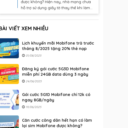
được không? Hiện nay, nhà mạng chưa
hỗ trợ sử dụng giấy tờ thay thế khi làm...
BÀI VIẾT XEM NHIỀU
Lịch khuyến mãi Mobifone trả trước
tháng 8/2025 tặng 20% thẻ nạp
01/08/2025
Đăng ký gói cước 5G3D Mobifone
miễn phí 24GB data dùng 3 ngày
24/06/2025
Gói cước 5G1D Mobifone chỉ 12k có
ngay 8GB/ngày
19/06/2025
Căn cước công dân hết hạn có làm
lại sim Mobifone được không?