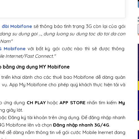
 đài Mobifone
sẽ thông báo tình trạng 3G còn lại của gói
ang su dung goi …, dung luong su dung toc do toi da con
t Nam"
G Mobifone
với bất kỳ gói cước nào thì sẽ được thông
e Internet/Fast Connect."
ao bằng ứng dụng MY Mobifone
 triển khai dành cho các thuê bao Mobifone dễ dàng quản
ch vụ. App My Mobifone cho phép quý khách thực hiện tải và
ho ứng dụng
CH PLAY
hoặc
APP STORE
nhấn tìm kiếm
My
ng giây lát.
ặc Đăng ký tài khoản trên ứng dụng. Để đăng nhập nhanh
/4G Mobifone lên và chọn
Đăng nhập nhanh 3G/4G
.
hể dễ dàng nắm thông tin về gói cước Mobile Inernet đang