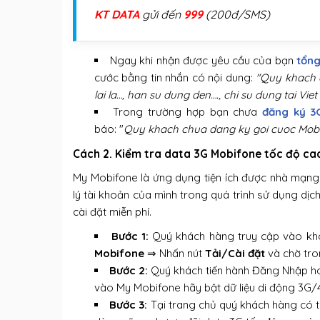
KT DATA
gửi đến
999
(200đ/SMS)
Ngay khi nhận được yêu cầu của bạn
tổng
cước bằng tin nhắn có nội dung:
"Quy khach d
lai la…, han su dung den…., chi su dung tai Vie
Trong trường hợp bạn chưa
đăng ký 3
báo: "
Quy khach chua dang ky goi cuoc Mobil
Cách 2. Kiểm tra data 3G Mobifone tốc độ c
My Mobifone là ứng dụng tiện ích được nhà mạng
lý tài khoản của mình trong quá trình sử dụng dị
cài đặt miễn phí.
Bước 1:
Quý khách hàng truy cập vào k
Mobifone
⇒ Nhấn nút
Tải/Cài đặt
và chờ tro
Bước 2:
Quý khách tiến hành Đăng Nhập ho
vào My Mobifone hãy bật dữ liệu di động 3G
Bước 3:
Tại trang chủ quý khách hàng có t