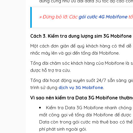
dùng cũng như ưu đãi data 3G tốc độ cao còn 
» Đừng bỏ lỡ: Các
gói cước 4G Mobifone
tố
Cách 3. Kiểm tra dung lượng sim 3G Mobifone
Một cách đơn giản để quý khách hàng có thể dễ 
nhấc máy lên và gọi đến tổng đài Mobifone.
Tổng đài chăm sóc khách hàng của Mobifone là s
được hỗ trợ tra cứu.
Tổng đài hoạt động xuyên suốt 24/7 sẵn sàng gi
trình sử dụng
dịch vụ 3G Mobifone
.
Vì sao nên kiểm tra Data 3G Mobifone thườ
Kiểm tra Data 3G Mobifone nhanh chóng c
mất công gọi về tổng đài Mobifone để được 
Data còn trong gói cước mà thuê bao có thể sử
phí phát sinh ngoài gói.