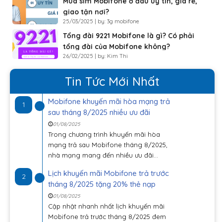
Mua sim Mobifone ở đâu uy tín, giá rẻ,
giao tận nơi?
25/03/2025 | by: 3g mobifone
Tổng đài 9221 Mobifone là gì? Có phải
tổng đài của Mobifone không?
26/02/2025 | by: Kim Thi
Tin Tức Mới Nhất
Mobifone khuyến mãi hòa mạng trả
1
sau tháng 8/2025 nhiều ưu đãi
01/08/2025
Trong chương trình khuyến mãi hòa
mạng trả sau Mobifone tháng 8/2025,
nhà mạng mang đến nhiều ưu đãi...
Lịch khuyến mãi Mobifone trả trước
2
tháng 8/2025 tặng 20% thẻ nạp
01/08/2025
Cập nhật nhanh nhất lịch khuyến mãi
Mobifone trả trước tháng 8/2025 đem