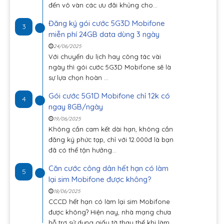
đến vô vàn các ưu đãi khủng cho...
Đăng ký gói cước 5G3D Mobifone
3
miễn phí 24GB data dùng 3 ngày
24/06/2025
Với chuyến du lịch hay công tác vài
ngày thì gói cước 5G3D Mobifone sẽ là
sự lựa chọn hoàn ...
Gói cước 5G1D Mobifone chỉ 12k có
4
ngay 8GB/ngày
19/06/2025
Không cần cam kết dài hạn, không cần
đăng ký phức tạp, chỉ với 12.000đ là bạn
đã có thể tận hưởng...
Căn cước công dân hết hạn có làm
5
lại sim Mobifone được không?
18/06/2025
CCCD hết hạn có làm lại sim Mobifone
được không? Hiện nay, nhà mạng chưa
hỗ trợ sử dụng giấy tờ thay thế khi làm...