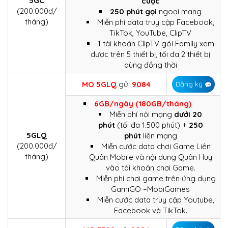
5GC
cuộc
(200.000đ/
250 phút gọi
ngoại mạng
tháng)
Miễn phí data truy cập Facebook,
TikTok, YouTube, ClipTV
1 tài khoản ClipTV gói Family xem
được trên 5 thiết bị, tối đa 2 thiết bị
dùng đồng thời
MO
5GLQ
gửi
9084
Đăng ký
6GB/ngày (180GB/tháng)
Miễn phí nội mạng
dưới 20
phút
(tối đa 1.500 phút) +
250
5GLQ
phút
liên mạng
(200.000đ/
Miễn cước data chơi Game Liên
tháng)
Quân Mobile và nội dung Quân Huy
vào tài khoản chơi Game.
Miễn phí chơi game trên ứng dụng
GamiGO –MobiGames
Miễn cước data truy cập Youtube,
Facebook và TikTok.