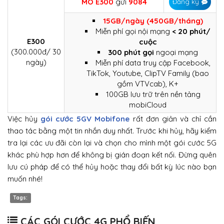
MO E300
gửi
9084
Đăng ký
15GB/ngày (450GB/tháng)
Miễn phí gọi nội mạng
< 20 phút/
E300
cuộc
(300.000đ/ 30
300 phút gọi
ngoại mạng
ngày)
Miễn phí data truy cập Facebook,
TikTok, Youtube, ClipTV Family (bao
gồm VTVcab), K+
100GB lưu trữ trên nền tảng
mobiCloud
Việc hủy
gói cước 5GV Mobifone
rất đơn giản và chỉ cần
thao tác bằng một tin nhắn duy nhất. Trước khi hủy, hãy kiểm
tra lại các ưu đãi còn lại và chọn cho mình một gói cước 5G
khác phù hợp hơn để không bị gián đoạn kết nối. Đừng quên
lưu cú pháp để có thể hủy hoặc thay đổi bất kỳ lúc nào bạn
muốn nhé!
Tags:
CÁC GÓI CƯỚC 4G PHỔ BIẾN