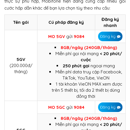
thực sự phù hợp, Mobifone hiện đang cung cấp nhiều gói
cước hấp dẫn khác để bạn lựa chọn tùy theo nhu cầu:
Đăng ký
Tên gói
Cú pháp đăng ký
nhanh
MO 5GV
gửi
9084
Đăng ký
8GB/ngày (240GB/tháng)
Miễn phí gọi nội mạng
< 20 phút/
5GV
cuộc
(200.000đ/
250 phút gọi
ngoại mạng
tháng)
Miễn phí data truy cập Facebook,
TikTok, YouTube, VieON
1 tài khoản VieON MAX xem được
trên 5 thiết bị, tối đa 2 thiết bị dùng
đồng thời
MO 5GC
gửi
9084
Đăng ký
8GB/ngày (240GB/tháng)
Miễn phí gọi nội mạng
< 20 phút/