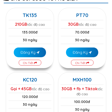
TK135
PT70
210GB
30GB
tốc độ cao
tốc độ cao
135.000đ
70.000đ
30 ngày
30 ngày
Đăng Ký
Đăng Ký
Chi Tiết
Chi Tiết
KC120
MXH100
Gọi + 45GB
30GB + fb + Tiktok
tốc độ cao
tốc
độ cao
120.000đ
100.000đ
30 ngày
30 ngày