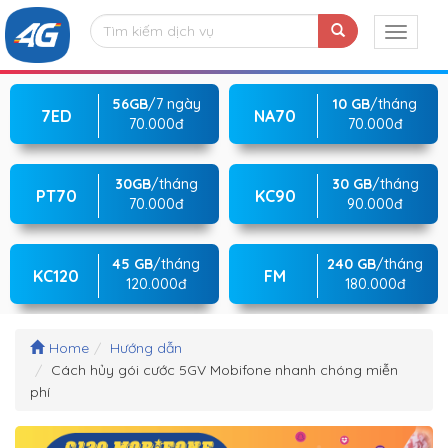
56GB
/7 ngày
10 GB
/tháng
7ED
NA70
70.000đ
70.000đ
30GB
/tháng
30 GB
/tháng
PT70
KC90
70.000đ
90.000đ
45 GB
/tháng
240 GB
/tháng
KC120
FM
120.000đ
180.000đ
Home
Hướng dẫn
Cách hủy gói cước 5GV Mobifone nhanh chóng miễn
phí