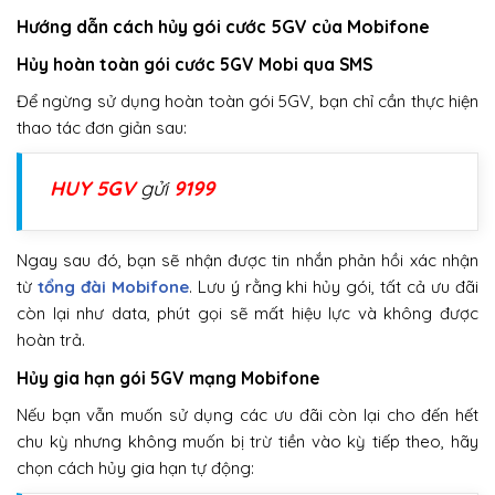
Hướng dẫn cách hủy gói cước 5GV của Mobifone
Hủy hoàn toàn gói cước 5GV Mobi qua SMS
Để ngừng sử dụng hoàn toàn gói 5GV, bạn chỉ cần thực hiện
thao tác đơn giản sau:
HUY 5GV
gửi
9199
Ngay sau đó, bạn sẽ nhận được tin nhắn phản hồi xác nhận
từ
tổng đài Mobifone
. Lưu ý rằng khi hủy gói, tất cả ưu đãi
còn lại như data, phút gọi sẽ mất hiệu lực và không được
hoàn trả.
Hủy gia hạn gói 5GV mạng Mobifone
Nếu bạn vẫn muốn sử dụng các ưu đãi còn lại cho đến hết
chu kỳ nhưng không muốn bị trừ tiền vào kỳ tiếp theo, hãy
chọn cách hủy gia hạn tự động: