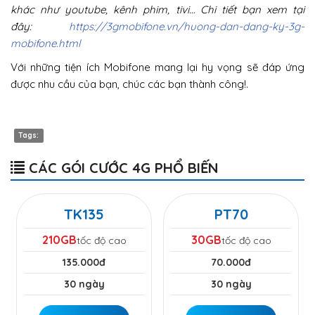
khác như youtube, kênh phim, tivi… Chi tiết bạn xem tại
đây:
https://3gmobifone.vn/huong-dan-dang-ky-3g-
mobifone.html
Với những tiện ích Mobifone mang lại hy vọng sẽ đáp ứng
được nhu cầu của bạn, chúc các bạn thành công!.
Tags:
CÁC GÓI CƯỚC 4G PHỔ BIẾN
TK135
PT70
210GB
30GB
tốc độ cao
tốc độ cao
135.000đ
70.000đ
30 ngày
30 ngày