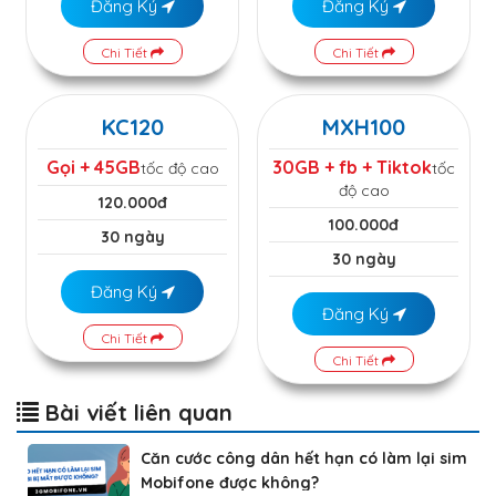
Đăng Ký
Đăng Ký
Chi Tiết
Chi Tiết
KC120
MXH100
Gọi + 45GB
30GB + fb + Tiktok
tốc độ cao
tốc
độ cao
120.000đ
100.000đ
30 ngày
30 ngày
Đăng Ký
Đăng Ký
Chi Tiết
Chi Tiết
Bài viết liên quan
Căn cước công dân hết hạn có làm lại sim
Mobifone được không?