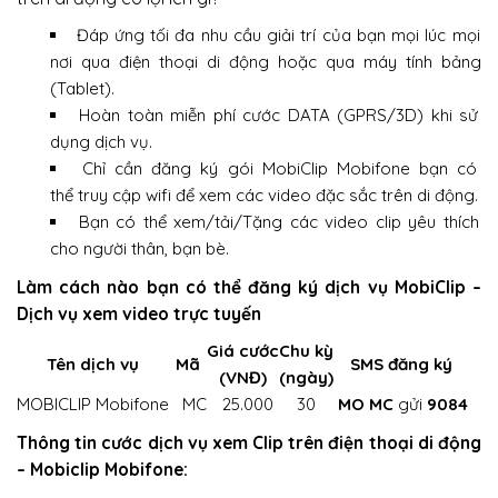
Đáp ứng tối đa nhu cầu giải trí của bạn mọi lúc mọi
nơi qua điện thoại di động hoặc qua máy tính bảng
(Tablet).
Hoàn toàn miễn phí cước DATA (GPRS/3D) khi sử
dụng dịch vụ.
Chỉ cần đăng ký gói MobiClip Mobifone bạn có
thể truy cập wifi để xem các video đặc sắc trên di động.
Bạn có thể xem/tải/Tặng các video clip yêu thích
cho người thân, bạn bè.
Làm cách nào bạn có thể đăng ký dịch vụ MobiClip –
Dịch vụ xem video trực tuyến
Giá cước
Chu kỳ
Tên dịch vụ
Mã
SMS đăng ký
(VNĐ)
(ngày)
MOBICLIP Mobifone
MC
25.000
30
MO MC
gửi
9084
Thông tin cước dịch vụ xem Clip trên điện thoại di động
– Mobiclip Mobifone: