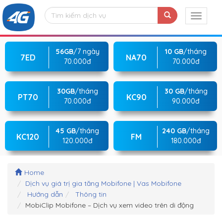
56GB
/7 ngày
10 GB
/tháng
7ED
NA70
70.000đ
70.000đ
30GB
/tháng
30 GB
/tháng
PT70
KC90
70.000đ
90.000đ
45 GB
/tháng
240 GB
/tháng
KC120
FM
120.000đ
180.000đ
Home
Dịch vụ giá trị gia tăng Mobifone | Vas Mobifone
Hướng dẫn
Thông tin
MobiClip Mobifone – Dịch vụ xem video trên di động