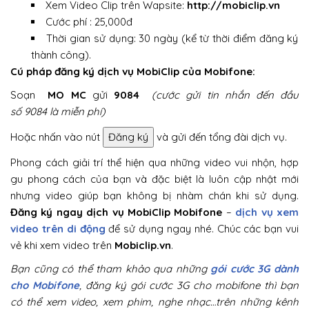
Xem Video Clip trên Wapsite:
http://mobiclip.vn
Cước phí : 25,000đ
Thời gian sử dụng: 30 ngày (kể từ thời điểm đăng ký
thành công).
Cú pháp đăng ký dịch vụ MobiClip của Mobifone:
Soạn
MO MC
gửi
9084
(cước gửi tin nhắn đến đầu
số 9084 là miễn phí)
Hoặc nhấn vào nút
Đăng ký
và gửi đến tổng đài dịch vụ.
Phong cách giải trí thể hiện qua những video vui nhộn, hợp
gu phong cách của bạn và đặc biệt là luôn cập nhật mới
nhưng video giúp bạn không bị nhàm chán khi sử dụng.
Đăng ký ngay dịch vụ MobiClip Mobifone
–
dịch vụ xem
video trên di động
để sử dụng ngay nhé. Chúc các bạn vui
vẻ khi xem video trên
Mobiclip.vn
.
Bạn cũng có thể tham khảo qua những
gói cước 3G dành
cho Mobifone
, đăng ký gói cước 3G cho mobifone thì bạn
có thể xem video, xem phim, nghe nhạc…trên những kênh