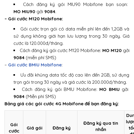
Cách đăng ký gói MIU90 Mobifone bạn soạn:
MO MIU90
gởi
9084
.
– Gói cước M120 Mobifone:
Gói cước trọn gói có data miễn phí lên đến 1,2GB và
sử dụng không giới hạn lưu lượng trong 30 ngày. Giá
cước là 120.000đ/tháng.
Cách đăng ký gói cước M120 Mobifone:
MO M120
gởi
9084
(miễn phí SMS)
–
Gói cước BMIU Mobifone
:
Ưu đãi khủng data tốc độ cao lên đến 2GB, sử dụng
trọn gói trong 30 ngày và giá cước là 200.000đ/tháng.
Cách đăng ký gói BMIU Mobifone:
MO BMIU
gởi
9084
(Miễn phí SMS)
Bảng giá các gói cước 4G Mobifone để bạn đăng ký:
Du
lượ
Đăng ký qua tin
Gói
Giá gói
Đăng ký
tố
nhắn
cước