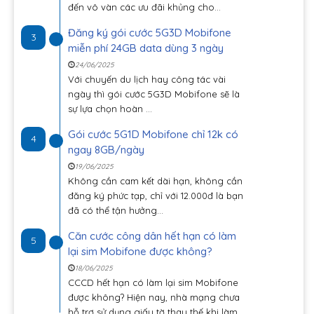
đến vô vàn các ưu đãi khủng cho...
Đăng ký gói cước 5G3D Mobifone
3
miễn phí 24GB data dùng 3 ngày
24/06/2025
Với chuyến du lịch hay công tác vài
ngày thì gói cước 5G3D Mobifone sẽ là
sự lựa chọn hoàn ...
Gói cước 5G1D Mobifone chỉ 12k có
4
ngay 8GB/ngày
19/06/2025
Không cần cam kết dài hạn, không cần
đăng ký phức tạp, chỉ với 12.000đ là bạn
đã có thể tận hưởng...
Căn cước công dân hết hạn có làm
5
lại sim Mobifone được không?
18/06/2025
CCCD hết hạn có làm lại sim Mobifone
được không? Hiện nay, nhà mạng chưa
hỗ trợ sử dụng giấy tờ thay thế khi làm...