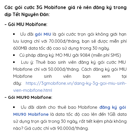
Các gói cước 3G Mobifone giá rẻ nên đăng ký trong
dịp Tết Nguyên Đán:
– Gói MIU Mobifone:
Ưu đãi
gói MIU
là gói cước trọn gói không giới hạn
lưu lượng chỉ với 70.000đ/tháng, bạn sẽ được miễn phí
600MB data tốc độ cao sử dụng trong 30 ngày.
Cú pháp đăng ký: MO MIU gởi 9084 (miễn phí SMS)
Lưu ý: Thuê bao sinh viên đăng ký gói cước MIU
Mobifone chỉ với 50.000đ/tháng. Cách đăng ký gói MIU
Mobifone sinh viên bạn xem tại
đây:
https://3gmobifone.vn/dang-ky-3g-goi-miu-sinh-
vien-mobifone.html
– Gói MIU90 Mobifone:
Ưu đãi dành cho thuê bao Mobifone
đăng ký gói
MIU90 Mobifone
là data tốc độ cao lên đến 1GB data
sử dụng trọn gói trong 30 ngày, rất tiết kiệm phải không
nào? Giá cước chỉ với 90.000đ/tháng.