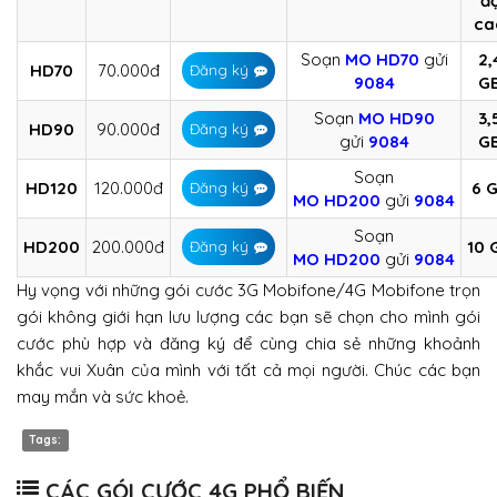
đ
ca
Soạn
MO
HD70
gửi
2,
HD70
70.000đ
Đăng ký
9084
G
Soạn
MO
HD90
3,
HD90
90.000đ
Đăng ký
gửi
9084
G
Soạn
HD120
120.000đ
6 
Đăng ký
MO
HD200
gửi
9084
Soạn
HD200
200.000đ
10 
Đăng ký
MO
HD200
gửi
9084
Hy vọng với những gói cước 3G Mobifone/4G Mobifone trọn
gói không giới hạn lưu lượng các bạn sẽ chọn cho mình gói
cước phù hợp và đăng ký để cùng chia sẻ những khoảnh
khắc vui Xuân của mình với tất cả mọi người. Chúc các bạn
may mắn và sức khoẻ.
Tags:
CÁC GÓI CƯỚC 4G PHỔ BIẾN