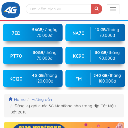
56GB
/7 ngày
10 GB
/tháng
7ED
NA70
70.000đ
70.000đ
30GB
/tháng
30 GB
/tháng
PT70
KC90
70.000đ
90.000đ
45 GB
/tháng
240 GB
/tháng
KC120
FM
120.000đ
180.000đ
Home
Hướng dẫn
Đăng ký gói cước 3G Mobifone nào trong dịp Tết Mậu
Tuất 2018