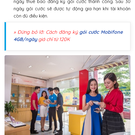
ngày thuê bao đăng ký gói cước thành công. Sau 30
ngày gói cước sẽ được tự động gia hạn khi tài khoản
còn đủ điều kiện.
» Đừng bỏ lỡ: Cách đăng ký
gói cước Mobifone
4GB/ngày
giá chỉ từ 120K