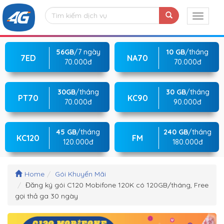
56GB
/7 ngày
10 GB
/tháng
7ED
NA70
70.000đ
70.000đ
30GB
/tháng
30 GB
/tháng
PT70
KC90
70.000đ
90.000đ
45 GB
/tháng
240 GB
/tháng
KC120
FM
120.000đ
180.000đ
Home
Gói Khuyến Mãi
Đăng ký gói C120 Mobifone 120K có 120GB/tháng, Free
gọi thả ga 30 ngày