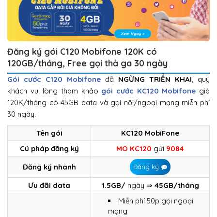
Đăng ký gói C120 Mobifone 120K có
120GB/tháng, Free gọi thả ga 30 ngày
Gói cước C120 Mobifone
đã
NGỪNG TRIỂN KHAI
, quý
khách vui lòng tham khảo
gói cước KC120 Mobifone
giá
120K/tháng có 45GB data và gọi nội/ngoại mạng miễn phí
30 ngày.
Tên gói
KC120 MobiFone
Cú pháp đăng ký
MO KC120
gửi
9084
Đăng ký nhanh
Đăng ký
Ưu đãi data
1.5GB/
ngày ⇒
45GB/tháng
Miễn phí 50p gọi ngoại
mạng