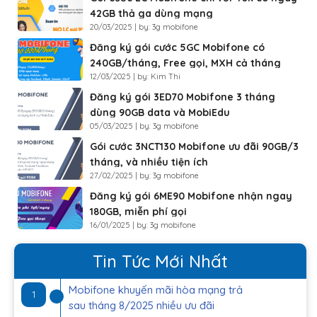
42GB thả ga dùng mạng
20/03/2025 | by: 3g mobifone
Đăng ký gói cước 5GC Mobifone có
240GB/tháng, Free gọi, MXH cả tháng
12/03/2025 | by: Kim Thi
Đăng ký gói 3ED70 Mobifone 3 tháng
dùng 90GB data và MobiEdu
05/03/2025 | by: 3g mobifone
Gói cước 3NCT130 Mobifone ưu đãi 90GB/3
tháng, và nhiều tiện ích
27/02/2025 | by: 3g mobifone
Đăng ký gói 6ME90 Mobifone nhận ngay
180GB, miễn phí gọi
16/01/2025 | by: 3g mobifone
Tin Tức Mới Nhất
Mobifone khuyến mãi hòa mạng trả
1
sau tháng 8/2025 nhiều ưu đãi