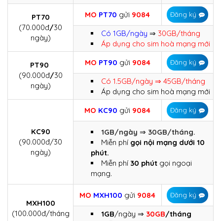
MO
PT70
gửi
9084
Đăng ký
PT70
(70.000đ
/
30
Có 1GB/ngày
⇒
30GB/tháng
ngày)
Áp dụng cho sim hoà mạng mới
MO
PT90
gửi
9084
Đăng ký
PT90
(90.000đ
/
30
Có 1.5GB/ngày ⇒ 45GB/tháng
ngày)
Áp dụng cho sim hoà mạng mới
MO
KC90
gửi
9084
Đăng ký
KC90
1GB/ngày
⇒
30GB/tháng.
(90.000đ/30
Miễn phí
gọi nội mạng dưới 10
ngày)
phút.
Miễn phí
30 phút
gọi ngoại
mạng.
MO
MXH100
gửi
9084
Đăng ký
MXH100
(100.000đ/tháng
1GB
/ngày ⇒
30GB
/tháng