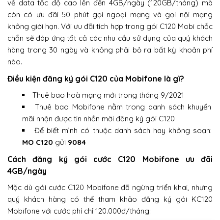
về data tốc độ cao lên đến 4GB/ngày (120GB/tháng) mà
còn có ưu đãi 50 phút gọi ngoại mạng và gọi nội mạng
không giới hạn. Với ưu đãi tích hợp trong gói C120 Mobi chắc
chắn sẽ đáp ứng tất cả các nhu cầu sử dụng của quý khách
hàng trong 30 ngày và không phải bỏ ra bất kỳ khoản phí
nào.
Điều kiện đăng ký gói C120 của Mobifone là gì?
Thuê bao hoà mạng mới trong tháng 9/2021
Thuê bao Mobifone nằm trong danh sách khuyến
mãi nhận được tin nhắn mời đăng ký gói C120
Để biết mình có thuộc danh sách hay không soạn:
MO C120
gửi
9084
Cách đăng ký gói cước C120 Mobifone ưu đãi
4GB/ngày
Mặc dù gói cước C120 Mobifone đã ngừng triển khai, nhưng
quý khách hàng có thể tham khảo đăng ký gói KC120
Mobifone với cước phí chỉ 120.000đ/tháng: