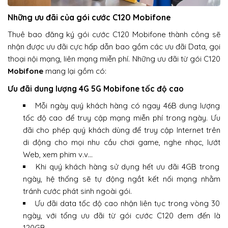
Những ưu đãi của gói cước C120 Mobifone
Thuê bao đăng ký gói cước C120 Mobifone thành công sẽ
nhận được ưu đãi cực hấp dẫn bao gồm các ưu đãi Data, gọi
thoại nội mạng, liên mạng miễn phí. Những ưu đãi từ gói C120
Mobifone
mang lại gồm có:
Ưu đãi dung lượng 4G 5G Mobifone tốc độ cao
Mỗi ngày quý khách hàng có ngay 46B dung lượng
tốc độ cao để truy cập mạng miễn phí trong ngày. Ưu
đãi cho phép quý khách dùng để truy cập Internet trên
di động cho mọi nhu cầu chơi game, nghe nhạc, lướt
Web, xem phim v.v…
Khi quý khách hàng sử dụng hết ưu đãi 4GB trong
ngày, hệ thống sẽ tự động ngắt kết nối mạng nhằm
tránh cước phát sinh ngoài gói.
Ưu đãi data tốc độ cao nhận liên tục trong vòng 30
ngày, với tổng ưu đãi từ gói cước C120 đem đến là
120GB.