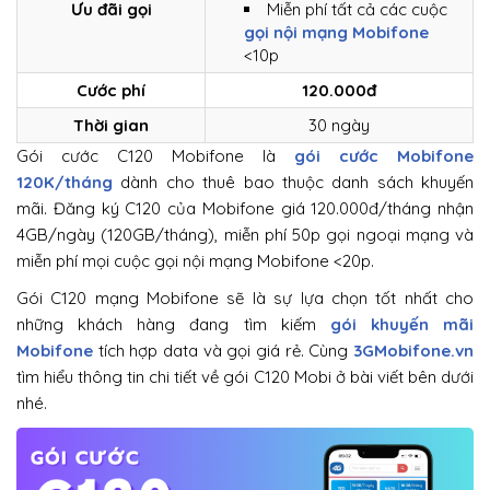
Ưu đãi gọi
Miễn phí tất cả các cuộc
gọi nội mạng Mobifone
<10p
Cước phí
120.000đ
Thời gian
30 ngày
Gói cước C120 Mobifone là
gói cước Mobifone
120K/tháng
dành cho thuê bao thuộc danh sách khuyến
mãi. Đăng ký C120 của Mobifone giá 120.000đ/tháng nhận
4GB/ngày (120GB/tháng), miễn phí 50p gọi ngoại mạng và
miễn phí mọi cuộc gọi nội mạng Mobifone <20p.
Gói C120 mạng Mobifone sẽ là sự lựa chọn tốt nhất cho
những khách hàng đang tìm kiếm
gói khuyến mãi
Mobifone
tích hợp data và gọi giá rẻ. Cùng
3GMobifone.vn
tìm hiểu thông tin chi tiết về gói C120 Mobi ở bài viết bên dưới
nhé.