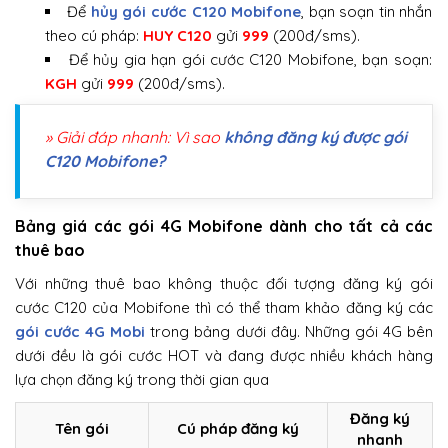
Để
hủy gói cước C120 Mobifone
, bạn soạn tin nhắn
theo cú pháp:
HUY C120
gửi
999
(200đ/sms).
Để hủy gia hạn gói cước C120 Mobifone, bạn soạn:
KGH
gửi
999
(200đ/sms).
» Giải đáp nhanh: Vì sao
không đăng ký được gói
C120 Mobifone?
Bảng giá các gói 4G Mobifone dành cho tất cả các
thuê bao
Với những thuê bao không thuộc đối tượng đăng ký gói
cước C120 của Mobifone thì có thể tham khảo đăng ký các
gói cước 4G Mobi
trong bảng dưới đây. Những gói 4G bên
dưới đều là gói cước HOT và đang được nhiều khách hàng
lựa chọn đăng ký trong thời gian qua
Đăng ký
Tên gói
Cú pháp đăng ký
nhanh