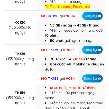
ngày)
Miễn phí data dùng
TikTok, Youtube, Facebook
MO
KC120
gửi
9084
Đăng ký
KC120
1,5 GB/ngày
⇒
45GB/tháng.
(120.000đ/30
Miễn phí cuộc gọi nội mạng dưới
ngày)
10 phút.
50 phút
gọi ngoại mạng.
MO
TK135
gửi
9084
Đăng ký
TK135
(135.000đ/tháng
7GB
/ngày ⇒
210GB
/tháng
ngày)
Gói cước 4G MobiFone chuyên
data
MO
TK159
gửi
9084
Đăng ký
6GB
/ngày ⇒
180GB
/ tháng
TK159
Miễn phí 100 phút gọi ngoại
(159.000đ/tháng
mạng
ngày)
Miễn phí gọi nội mạng Mobifone
dưới 10p (Tối đa 1000 phút)