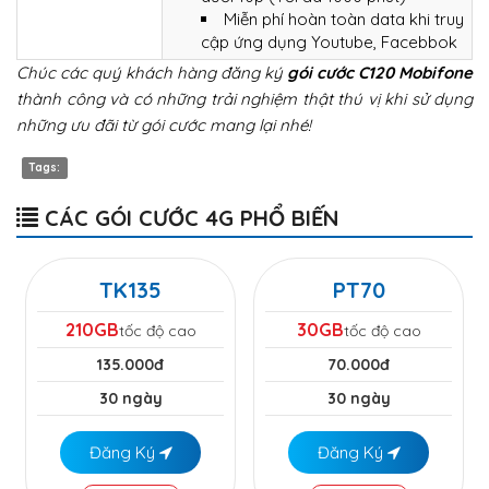
Miễn phí hoàn toàn data khi truy
cập ứng dụng Youtube, Facebbok
Chúc các quý khách hàng đăng ký
gói cước C120 Mobifone
thành công và có những trải nghiệm thật thú vị khi sử dụng
những ưu đãi từ gói cước mang lại nhé!
Tags:
CÁC GÓI CƯỚC 4G PHỔ BIẾN
TK135
PT70
210GB
30GB
tốc độ cao
tốc độ cao
135.000đ
70.000đ
30 ngày
30 ngày
Đăng Ký
Đăng Ký