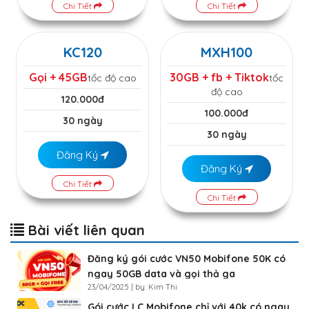
Chi Tiết
Chi Tiết
KC120
MXH100
Gọi + 45GB
30GB + fb + Tiktok
tốc độ cao
tốc
độ cao
120.000đ
100.000đ
30 ngày
30 ngày
Đăng Ký
Đăng Ký
Chi Tiết
Chi Tiết
Bài viết liên quan
Đăng ký gói cước VN50 Mobifone 50K có
ngay 50GB data và gọi thả ga
23/04/2025 | by: Kim Thi
Gói cước LC Mobifone chỉ với 40k có ngay