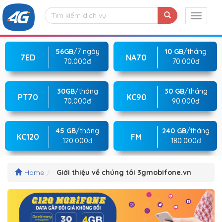
56GB
/7 ngày
10 GB
/tháng
7ED
NA70
70.000đ
70.000đ
30GB
/tháng
30 GB
/tháng
PT70
KC90
70.000đ
90.000đ
45 GB
/tháng
240 GB
/tháng
KC120
FM
120.000đ
180.000đ
Home
Giới thiệu về chúng tôi 3gmobifone.vn