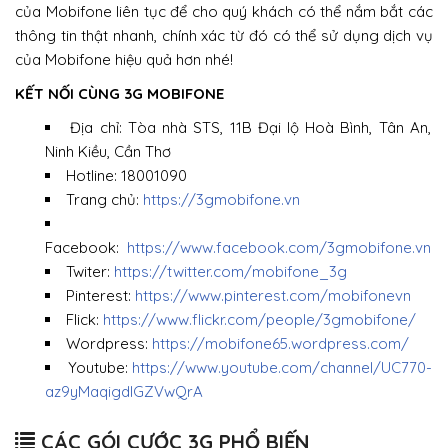
của Mobifone liên tục để cho quý khách có thể nắm bắt các
thông tin thật nhanh, chính xác từ đó có thể sử dụng dịch vụ
của Mobifone hiệu quả hơn nhé!
KẾT NỐI CÙNG 3G MOBIFONE
Địa chỉ: Tòa nhà STS, 11B Đại lộ Hoà Bình, Tân An,
Ninh Kiều, Cần Thơ
Hotline: 18001090
Trang chủ:
https://3gmobifone.vn
Facebook:
https://www.facebook.com/3gmobifone.vn
Twiter:
https://twitter.com/mobifone_3g
Pinterest:
https://www.pinterest.com/mobifonevn
Flick:
https://www.flickr.com/people/3gmobifone/
Wordpress:
https://mobifone65.wordpress.com/
Youtube:
https://www.youtube.com/channel/UC770-
az9yMaqigdlGZVwQrA
CÁC GÓI CƯỚC 3G PHỔ BIẾN