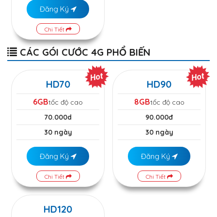
Đăng Ký
Chi Tiết
CÁC GÓI CƯỚC 4G PHỔ BIẾN
HD70
HD90
6GB
8GB
tốc độ cao
tốc độ cao
70.000d
90.000đ
30 ngày
30 ngày
Đăng Ký
Đăng Ký
Chi Tiết
Chi Tiết
HD120