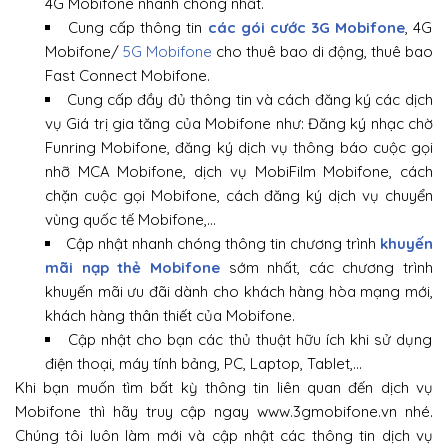
4G Mobifone nhanh chóng nhất.
Cung cấp thông tin
các gói cước 3G Mobifone
, 4G
Mobifone/
5G Mobifone
cho thuê bao di động, thuê bao
Fast Connect Mobifone.
Cung cấp đầy đủ thông tin và cách đăng ký các dịch
vụ Giá trị gia tăng của Mobifone như: Đăng ký nhạc chờ
Funring Mobifone, đăng ký dịch vụ thông báo cuộc gọi
nhỡ MCA Mobifone, dịch vụ MobiFilm Mobifone, cách
chặn cuộc gọi Mobifone, cách đăng ký dịch vụ chuyển
vùng quốc tế Mobifone,…
Cập nhật nhanh chóng thông tin chương trình
khuyến
mãi nạp thẻ Mobifone
sớm nhất, các chương trình
khuyến mãi ưu đãi dành cho khách hàng hòa mạng mới,
khách hàng thân thiết của Mobifone.
Cập nhật cho bạn các thủ thuật hữu ích khi sử dụng
điện thoại, máy tính bảng, PC, Laptop, Tablet,…
Khi bạn muốn tìm bất kỳ thông tin liên quan đến dịch vụ
Mobifone thì hãy truy cập ngay www.3gmobifone.vn nhé.
Chúng tôi luôn làm mới và cập nhật các thông tin dịch vụ