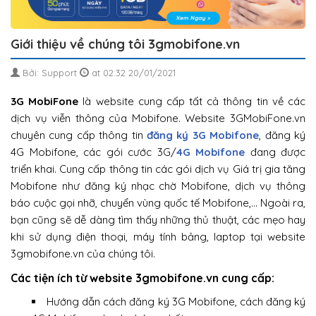
Giới thiệu về chúng tôi 3gmobifone.vn
Bởi: Support
at 02:32 20/01/2021
3G MobiFone
là website cung cấp tất cả thông tin về các
dịch vụ viễn thông của Mobifone. Website 3GMobiFone.vn
chuyên cung cấp thông tin
đăng ký 3G Mobifone
, đăng ký
4G Mobifone, các gói cước 3G/
4G Mobifone
đang được
triển khai. Cung cấp thông tin các gói dịch vụ Giá trị gia tăng
Mobifone như đăng ký nhạc chờ Mobifone, dịch vụ thông
báo cuộc gọi nhỡ, chuyển vùng quốc tế Mobifone,… Ngoài ra,
bạn cũng sẽ dễ dàng tìm thấy những thủ thuật, các mẹo hay
khi sử dụng điện thoại, máy tính bảng, laptop tại website
3gmobifone.vn của chúng tôi.
Các tiện ích từ website 3gmobifone.vn cung cấp:
Hướng dẫn cách đăng ký 3G Mobifone, cách đăng ký