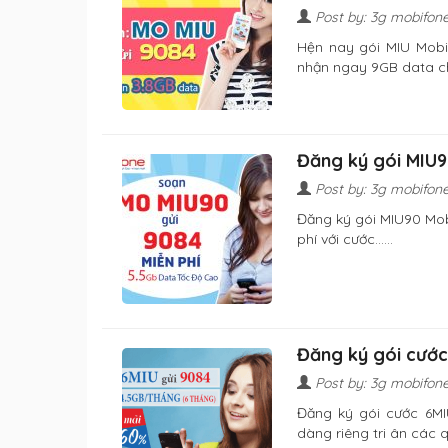
Post by: 3g mobifon
Hện nay gói MIU Mobi
nhận ngay 9GB data chỉ
Đăng ký gói MIU9
Post by: 3g mobifon
Đăng ký gói MIU90 Mob
phí với cước......
Đăng ký gói cước
Post by: 3g mobifon
Đăng ký gói cước 6MI
dàng riêng tri ân các quý