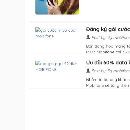
Đăng ký gói cước
Post by: 3g mobifon
Bạn đang hoà mạng tại 
MIU3 Mobifone chỉ 35.00
Ưu đãi 60% data 
Post by: 3g mobifon
Nhằm tri ân quý khách 
Mobifone sẽ tặng thêm 