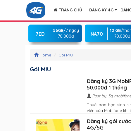
TRANG CHỦ
ĐĂNG KÝ 4G
ĐĂNG
56GB
/7 ngày
10 GB
/thá
7ED
NA70
70.000đ
70.000đ
Home
Gói MIU
Gói MIU
Đăng ký 3G MobiFo
50.000đ 1 tháng
Post by: 3g mobifon
Thuê bao học sinh si
viên của Mobifone khi t
Đăng ký gói cước
4G/5G