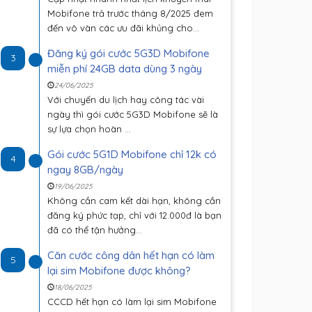
Mobifone trả trước tháng 8/2025 đem
đến vô vàn các ưu đãi khủng cho...
Đăng ký gói cước 5G3D Mobifone
3
miễn phí 24GB data dùng 3 ngày
24/06/2025
Với chuyến du lịch hay công tác vài
ngày thì gói cước 5G3D Mobifone sẽ là
sự lựa chọn hoàn ...
Gói cước 5G1D Mobifone chỉ 12k có
4
ngay 8GB/ngày
19/06/2025
Không cần cam kết dài hạn, không cần
đăng ký phức tạp, chỉ với 12.000đ là bạn
đã có thể tận hưởng...
Căn cước công dân hết hạn có làm
5
lại sim Mobifone được không?
18/06/2025
CCCD hết hạn có làm lại sim Mobifone