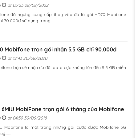
e
at 05:23 28/08/2022
fone đã ngưng cung cấp thay vào đó là gói HD70 Mobifone
 70.000đ sử dụng trong......
0 Mobifone trọn gói nhận 5.5 GB chỉ 90.000đ
e
at 12:43 20/08/2020
ifone bạn sẽ nhận ưu đãi data cực khủng lên đến 5.5 GB miễn
 6MIU MobiFone trọn gói 6 tháng của Mobifone
e
at 04:39 30/06/2018
U Mobifone là một trong những gói cước được Mobifone 3G
......