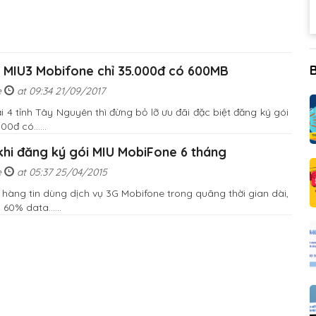
 MIU3 Mobifone chỉ 35.000đ có 600MB
e
at 09:34 21/09/2017
4 tỉnh Tây Nguyên thì đừng bỏ lỡ ưu đãi đặc biệt đăng ký gói
0đ có......
khi đăng ký gói MIU MobiFone 6 tháng
e
at 05:37 25/04/2015
hàng tin dùng dịch vụ 3G Mobifone trong quãng thời gian dài,
60% data......