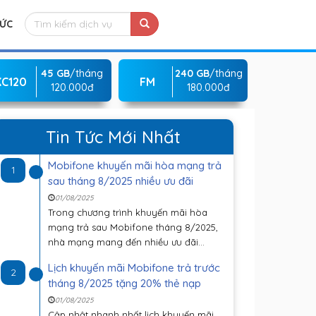
TỨC
45 GB
/tháng
240 GB
/tháng
KC120
FM
120.000đ
180.000đ
Tin Tức Mới Nhất
Mobifone khuyến mãi hòa mạng trả
1
sau tháng 8/2025 nhiều ưu đãi
01/08/2025
Trong chương trình khuyến mãi hòa
mạng trả sau Mobifone tháng 8/2025,
nhà mạng mang đến nhiều ưu đãi...
Lịch khuyến mãi Mobifone trả trước
2
tháng 8/2025 tặng 20% thẻ nạp
01/08/2025
Cập nhật nhanh nhất lịch khuyến mãi