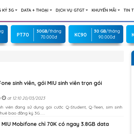
 KÝ 3G
DATA + THOẠI
DỊCH VỤ GTGT
KHUYẾN MÃI
TIN 
ng
30GB
/tháng
30 GB
/tháng
PT70
KC90
70.000đ
90.000đ
ne sinh viên, gói MIU sinh viên trọn gói
e
at 12:10 20/03/2023
nh viên đang sử dụng gói cước Q-Student, Q-Teen, sim sinh
huê bao đăng ký 3G......
 MIU Mobifone chỉ 70K có ngay 3.8GB data