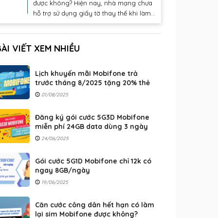
được không? Hiện nay, nhà mạng chưa
hỗ trợ sử dụng giấy tờ thay thế khi làm...
BÀI VIẾT XEM NHIỀU
Lịch khuyến mãi Mobifone trả
trước tháng 8/2025 tặng 20% thẻ
nạp
01/08/2025
Đăng ký gói cước 5G3D Mobifone
miễn phí 24GB data dùng 3 ngày
24/06/2025
Gói cước 5G1D Mobifone chỉ 12k có
ngay 8GB/ngày
19/06/2025
Căn cước công dân hết hạn có làm
lại sim Mobifone được không?