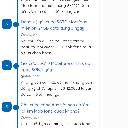
Mobifone trả trước tháng 8/2025 đem
đến vô vàn các ưu đãi khủng cho...
Đăng ký gói cước 5G3D Mobifone
3
miễn phí 24GB data dùng 3 ngày
24/06/2025
Với chuyến du lịch hay công tác vài
ngày thì gói cước 5G3D Mobifone sẽ là
sự lựa chọn hoàn ...
Gói cước 5G1D Mobifone chỉ 12k có
4
ngay 8GB/ngày
19/06/2025
Không cần cam kết dài hạn, không cần
đăng ký phức tạp, chỉ với 12.000đ là bạn
đã có thể tận hưởng...
Căn cước công dân hết hạn có làm
5
lại sim Mobifone được không?
18/06/2025
CCCD hết hạn có làm lại sim Mobifone