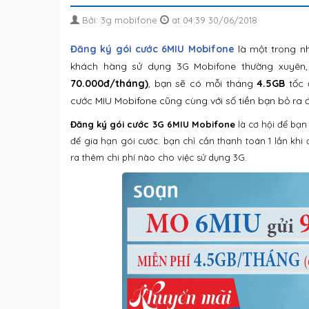
Bởi: 3g mobifone
at 04:39 30/06/2018
Đăng ký gói cước 6MIU Mobifone
là một trong n
khách hàng sử dụng 3G Mobifone thường xuyên,
70.000đ/tháng)
, bạn sẽ có mỗi tháng
4.5GB
tốc 
cước MIU Mobifone cũng cùng với số tiền bạn bỏ ra 
Đăng ký gói cước 3G 6MIU Mobifone
là cơ hội để bạn
để gia hạn gói cước. bạn chỉ cần thanh toán 1 lần kh
ra thêm chi phí nào cho việc sử dụng 3G.