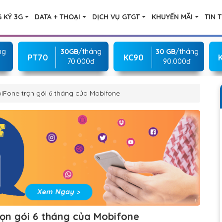
 KÝ 3G
DATA + THOẠI
DỊCH VỤ GTGT
KHUYẾN MÃI
TIN 
ng
30GB
/tháng
30 GB
/tháng
PT70
KC90
70.000đ
90.000đ
iFone trọn gói 6 tháng của Mobifone
ọn gói 6 tháng của Mobifone