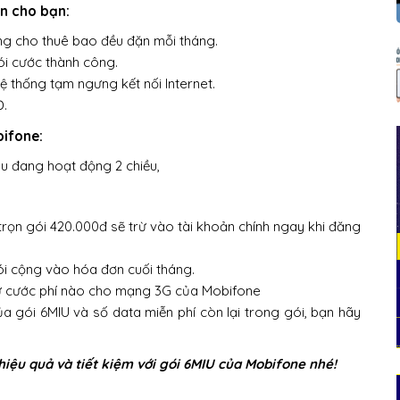
n cho bạn:
ộng cho thuê bao đều đặn mỗi tháng.
ói cước thành công.
ệ thống tạm ngưng kết nối Internet.
Đ.
bifone:
au đang hoạt động 2 chiều,
trọn gói 420.000đ sẽ trừ vào tài khoản chính ngay khi đăng
ói cộng vào hóa đơn cuối tháng.
ứ cước phí nào cho mạng 3G của Mobifone
ủa gói 6MIU và số data miễn phí còn lại trong gói, bạn hãy
iệu quả và tiết kiệm với gói 6MIU của Mobifone nhé!