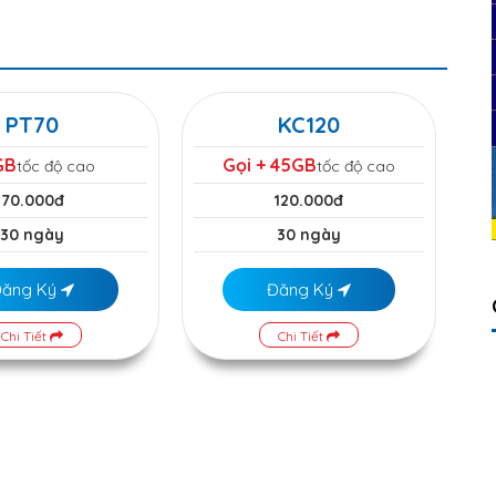
PT70
KC120
GB
Gọi + 45GB
tốc độ cao
tốc độ cao
70.000đ
120.000đ
30 ngày
30 ngày
Đăng Ký
Đăng Ký
Chi Tiết
Chi Tiết