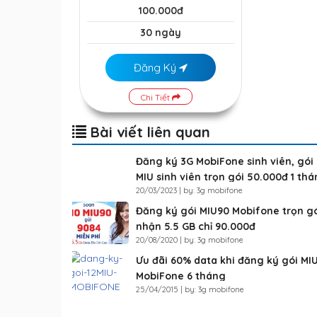
100.000đ
30 ngày
Đăng Ký
Chi Tiết
Bài viết liên quan
Đăng ký 3G MobiFone sinh viên, gói
MIU sinh viên trọn gói 50.000đ 1 th
20/03/2023 | by: 3g mobifone
Đăng ký gói MIU90 Mobifone trọn g
nhận 5.5 GB chỉ 90.000đ
20/08/2020 | by: 3g mobifone
Ưu đãi 60% data khi đăng ký gói MI
MobiFone 6 tháng
25/04/2015 | by: 3g mobifone