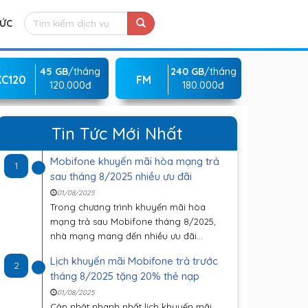
TỨC
45 GB
/tháng
240 GB
/tháng
KC120
FM
120.000đ
180.000đ
Tin Tức Mới Nhất
Mobifone khuyến mãi hòa mạng trả
1
sau tháng 8/2025 nhiều ưu đãi
01/08/2025
Trong chương trình khuyến mãi hòa
mạng trả sau Mobifone tháng 8/2025,
nhà mạng mang đến nhiều ưu đãi...
Lịch khuyến mãi Mobifone trả trước
2
tháng 8/2025 tặng 20% thẻ nạp
01/08/2025
Cập nhật nhanh nhất lịch khuyến mãi