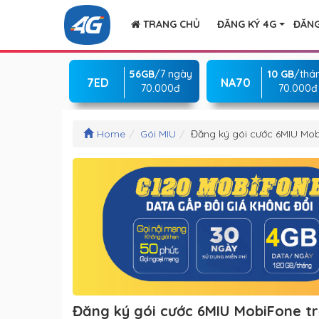
TRANG CHỦ
ĐĂNG KÝ 4G
ĐĂNG
56GB
/7 ngày
10 GB
/thá
7ED
NA70
70.000đ
70.000đ
Home
Gói MIU
Đăng ký gói cước 6MIU Mob
Đăng ký gói cước 6MIU MobiFone tr