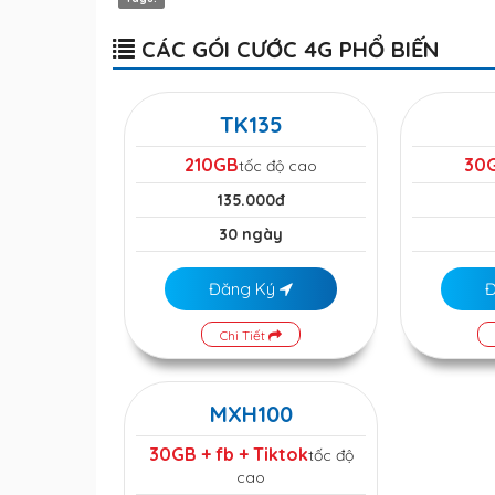
CÁC GÓI CƯỚC 4G PHỔ BIẾN
TK135
210GB
30
tốc độ cao
135.000đ
30 ngày
Đăng Ký
Chi Tiết
MXH100
30GB + fb + Tiktok
tốc độ
cao