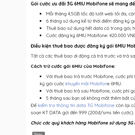
Gói cước ưu đãi 3G 6MIU Mobifone sẽ mang đế
Mỗi tháng 4,5GB tốc độ lướt web tối đa, c
6 tháng sử dụng kể từ thời điểm đăng ký g
Thuê bao sử dụng hết data có trong gói, h
Cước đăng ký 6MIU Mobifone: 420.000 VN
Điều kiện thuê bao được đăng ký gói 6MIU Mo
Tất cả các thuê bao di động cả trả trước và trả s
Cách trừ cước gói 6MIU của Mobifone:
Với thuê bao trả trước Mobifone, cước phí 
ký gói cước
khuyến mãi Mobifon
e 6MIU.
Với thuê bao trả sau Mobifone, cước phí g
5 tháng sau bạn sẽ không mất thêm bất c
Để
kiểm tra thông tin data 3G Mobifone
còn lại c
soạn KT DATA gửi đến 999 (200đ/sms tiền cước).
Chúc các quý khách hàng Mobifone sử dụng 3G h
Tags: