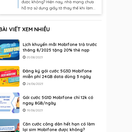
được không? Hiện nay, nhà mạng chưa
hỗ trợ sử dụng giấy tờ thay thế khi làm...
BÀI VIẾT XEM NHIỀU
Lịch khuyến mãi Mobifone trả trước
tháng 8/2025 tặng 20% thẻ nạp
01/08/2025
Đăng ký gói cước 5G3D Mobifone
miễn phí 24GB data dùng 3 ngày
24/06/2025
Gói cước 5G1D Mobifone chỉ 12k có
ngay 8GB/ngày
19/06/2025
Căn cước công dân hết hạn có làm
lại sim Mobifone được không?