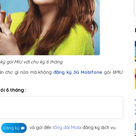
ký gói MIU với chu kỳ 6 tháng
hần chừ gì nữa mà không
đăng ký 3G Mobifone
gói 6MIU
i 6 tháng :
và gửi đến
tổng đài Mob
i đăng ký dịch vụ.
Đăng ký