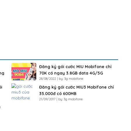
Đăng ký gói cước MIU Mobifone chỉ
áng
70K có ngay 3.8GB data 4G/5G
28/08/2022 | by: 3g mobifone
ói
Đăng ký gói cước MIU3 Mobifone chỉ
35.000đ có 600MB
21/09/2017 | by: 3g mobifone
U