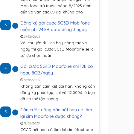
Mobifone trả trước tháng 8/2025 đem
đến vô vàn các ưu đãi khủng cho...
Đăng ký gói cước 5G3D Mobifone
3
miễn phí 24GB data dùng 3 ngày
24/06/2025
Với chuyến du lịch hay công tác vài
ngày thì gói cước 5G3D Mobifone sẽ là
sự lựa chọn hoàn ...
Gói cước 5G1D Mobifone chỉ 12k có
4
ngay 8GB/ngày
19/06/2025
Không cần cam kết dài hạn, không cần
đăng ký phức tạp, chỉ với 12.000đ là bạn
đã có thể tận hưởng...
Căn cước công dân hết hạn có làm
5
lại sim Mobifone được không?
18/06/2025
CCCD hết hạn có làm lại sim Mobifone