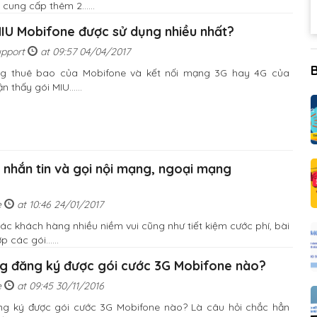
cung cấp thêm 2......
MIU Mobifone được sử dụng nhiều nhất?
upport
at 09:57 04/04/2017
g thuê bao của Mobifone và kết nối mạng 3G hay 4G của
 thấy gói MIU......
 nhắn tin và gọi nội mạng, ngoại mạng
e
at 10:46 24/01/2017
 khách hàng nhiều niềm vui cũng như tiết kiệm cước phí, bài
 các gói......
g đăng ký được gói cước 3G Mobifone nào?
e
at 09:45 30/11/2016
ng ký được gói cước 3G Mobifone nào? Là câu hỏi chắc hẳn