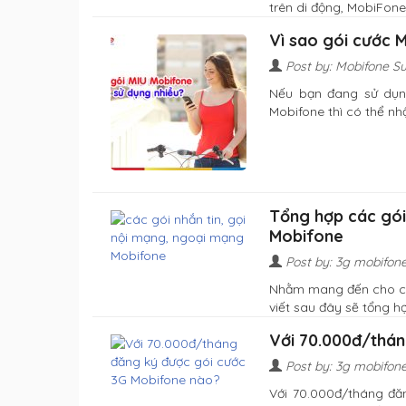
trên di động, MobiFone 
Vì sao gói cước 
Post by: Mobifone S
Nếu bạn đang sử dụn
Mobifone thì có thể nhận
Tổng hợp các gói
Mobifone
Post by: 3g mobifon
Nhằm mang đến cho các
viết sau đây sẽ tổng hợp
Với 70.000đ/thán
Post by: 3g mobifon
Với 70.000đ/tháng đă