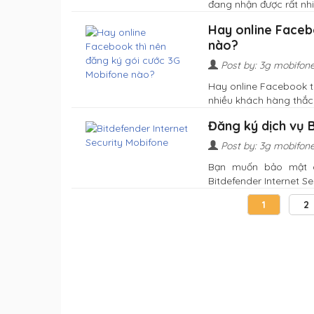
đang nhận được rất nhiề
Hay online Faceb
nào?
Post by: 3g mobifon
Hay online Facebook t
nhiều khách hàng thắc m
Đăng ký dịch vụ 
Post by: 3g mobifon
Bạn muốn bảo mật a
Bitdefender Internet Sec
1
2