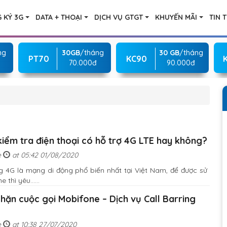
 KÝ 3G
DATA + THOẠI
DỊCH VỤ GTGT
KHUYẾN MÃI
TIN 
ng
30GB
/tháng
30 GB
/tháng
PT70
KC90
70.000đ
90.000đ
iểm tra điện thoại có hỗ trợ 4G LTE hay không?
e
at 05:42 01/08/2020
 4G là mạng di động phổ biến nhất tại Việt Nam, để được sử
hì yêu......
hặn cuộc gọi Mobifone – Dịch vụ Call Barring
e
at 10:38 27/07/2020