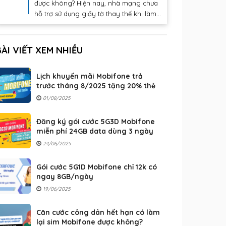
được không? Hiện nay, nhà mạng chưa
hỗ trợ sử dụng giấy tờ thay thế khi làm...
BÀI VIẾT XEM NHIỀU
Lịch khuyến mãi Mobifone trả
trước tháng 8/2025 tặng 20% thẻ
nạp
01/08/2025
Đăng ký gói cước 5G3D Mobifone
miễn phí 24GB data dùng 3 ngày
24/06/2025
Gói cước 5G1D Mobifone chỉ 12k có
ngay 8GB/ngày
19/06/2025
Căn cước công dân hết hạn có làm
lại sim Mobifone được không?