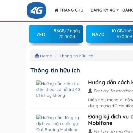
TRANG CHỦ
ĐĂNG KÝ 4G
ĐĂNG
56GB
/7 ngày
10 GB
/thá
7ED
NA70
70.000đ
70.000đ
Home
Thông tin hữu ích
Thông tin hữu ích
Hướng dẫn cách k
Post by: 3g mobifon
Hiện nay mạng di động
dụng mạng 4G Mobifone t
Đăng ký dịch vụ c
Mobifone
Post by: 3g mobifon