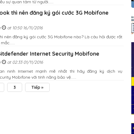
u sự quan tâm từ người......
ook thì nên đăng ký gói cước 3G Mobifone
e
at 10:50 16/11/2016
hì nên đăng ký gói cước 3G Mobifone nào? Là câu hỏi được rất
ắc......
Bitdefender Internet Security Mobifone
e
at 02:33 01/11/2016
n ninh Internet mạnh mẽ nhất thì hãy đăng ký dịch vụ
urity Mobifone với tính năng bảo vệ......
3
Tiếp »