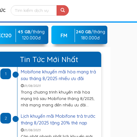
TỨC
45 GB
/tháng
240 GB
/tháng
KC120
FM
120.000đ
180.000đ
Tin Tức Mới Nhất
Mobifone khuyến mãi hòa mạng trả
1
sau tháng 8/2025 nhiều ưu đãi
01/08/2025
Trong chương trình khuyến mãi hòa
mạng trả sau Mobifone tháng 8/2025,
nhà mạng mang đến nhiều ưu đãi...
Lịch khuyến mãi Mobifone trả trước
2
tháng 8/2025 tặng 20% thẻ nạp
01/08/2025
Cập nhật nhanh nhất lịch khuyến mãi