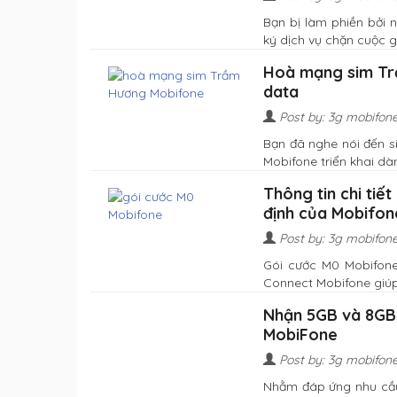
Bạn bị làm phiền bởi 
ký dịch vụ chặn cuộc gọi
Hoà mạng sim Tr
data
Post by: 3g mobifon
Bạn đã nghe nói đến s
Mobifone triển khai dàn
Thông tin chi ti
định của Mobifon
Post by: 3g mobifon
Gói cước M0 Mobifone
Connect Mobifone giúp k
Nhận 5GB và 8GB 
MobiFone
Post by: 3g mobifon
Nhằm đáp ứng nhu cầu