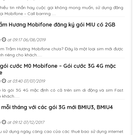
nhiều tin nhắn hay cuộc gọi không mong muốn, sử dụng đăng
 Mobifone – Call barring......
ầm Hương Mobifone đăng ký gói MIU có 2GB
e
at 09:17 06/08/2019
im Trầm Hương Mobifone chưa? Đây là một loại sim mới được
h riêng cho khách......
ết gói cước M0 Mobifone – Gói cước 3G 4G mặc
e
e
at 03:40 07/07/2019
 là gói 3G 4G mặc định có cả trên sim di động và sim Fast
hách......
mỗi tháng với các gói 3G mới BMIU3, BMIU4
e
at 09:12 07/12/2017
 sử dụng ngày càng cao của các thuê bao sử dụng internet