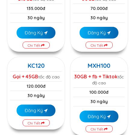
135.000đ
70.000đ
30 ngày
30 ngày
Đăng Ký
Đăng Ký
Chi Tiết
Chi Tiết
KC120
MXH100
Gọi + 45GB
30GB + fb + Tiktok
tốc độ cao
tốc
độ cao
120.000đ
100.000đ
30 ngày
30 ngày
Đăng Ký
Đăng Ký
Chi Tiết
Chi Tiết