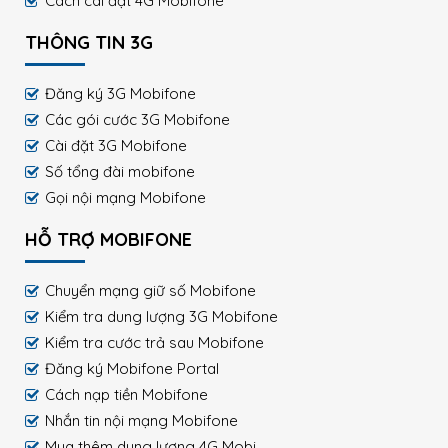
Cách cài đặt 4G Mobifone
THÔNG TIN 3G
Đăng ký 3G Mobifone
Các gói cước 3G Mobifone
Cài đặt 3G Mobifone
Số tổng đài mobifone
Gọi nội mạng Mobifone
HỖ TRỢ MOBIFONE
Chuyển mạng giữ số Mobifone
Kiểm tra dung lượng 3G Mobifone
Kiểm tra cước trả sau Mobifone
Đăng ký Mobifone Portal
Cách nạp tiền Mobifone
Nhắn tin nội mạng Mobifone
Mua thêm dung lượng 4G Mobi