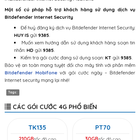
Một số cú pháp hỗ trợ khách hàng sử dụng dịch vụ
Bitdefender Internet Security
Để huỷ đăng ký dịch vụ Bitdefender Internet Security:
HUY IS
gửi
9385
.
Muốn xem hướng dẫn sử dụng khách hàng soạn tin
nhắn:
HD
gửi
9385
.
Kiểm tra gói cước đang sử dụng soạn:
KT
gửi
9385
.
Bảo vệ an toàn mạng tuyệt đối cho máy tính với phần mềm
Bitdefender Mobifone
với gói cước ngày – Bitdefender
Internet security mạng lại nhé!
Tags:
CÁC GÓI CƯỚC 4G PHỔ BIẾN
TK135
PT70
210GB
30GB
tốc độ cao
tốc độ cao