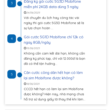
Đăng ký gói cước 5G3D Mobifone
3
miễn phí 24GB data dùng 3 ngày
24/06/2025
Với chuyến du lịch hay công tác vài
ngày thì gói cước 5G3D Mobifone sẽ là
sự lựa chọn hoàn ...
Gói cước 5G1D Mobifone chỉ 12k có
4
ngay 8GB/ngày
19/06/2025
Không cần cam kết dài hạn, không cần
đăng ký phức tạp, chỉ với 12.000đ là bạn
đã có thể tận hưởng...
Căn cước công dân hết hạn có làm
5
lại sim Mobifone được không?
18/06/2025
CCCD hết hạn có làm lại sim Mobifone
được không? Hiện nay, nhà mạng chưa
hỗ trợ sử dụng giấy tờ thay thế khi làm...