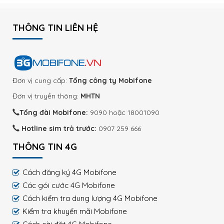
THÔNG TIN LIÊN HỆ
Đơn vị cung cấp:
Tổng công ty Mobifone
Đơn vị truyền thông:
MHTN
Tổng đài Mobifone:
9090 hoặc 18001090
Hotline sim trả trước:
0907 259 666
THÔNG TIN 4G
Cách đăng ký 4G Mobifone
Các gói cước 4G Mobifone
Cách kiểm tra dung lượng 4G Mobifone
Kiểm tra khuyến mãi Mobifone