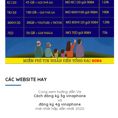
CÁC WEBSITE HAY
Cùng xem hướng dẫn Và
Cách đăng ký 3g vinaphone
và
đăng ký 4g vinaphone
mới nhất hấp dẫn nhất 2020