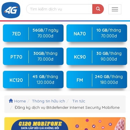
56GB
/7 ngày
10 GB
/tháng
7ED
NA70
70.000đ
70.000đ
30GB
/tháng
30 GB
/tháng
PT70
KC90
70.000đ
90.000đ
45 GB
/tháng
240 GB
/tháng
KC120
FM
120.000đ
180.000đ
Home
Thông tin hữu ích
Tin tức
Đăng ký dịch vụ Bitdefender Internet Security Mobifone