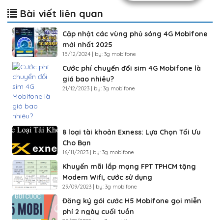
Bài viết liên quan
Cập nhật các vùng phủ sóng 4G Mobifone
mới nhất 2025
15/12/2024 | by: 3g mobifone
Cước phí chuyển đổi sim 4G Mobifone là
giá bao nhiêu?
21/12/2023 | by: 3g mobifone
8 loại tài khoản Exness: Lựa Chọn Tối Ưu
Cho Bạn
16/11/2023 | by: 3g mobifone
Khuyến mãi lắp mạng FPT TPHCM tặng
Modem Wifi, cước sử dụng
29/09/2023 | by: 3g mobifone
Đăng ký gói cước H5 Mobifone gọi miễn
phí 2 ngày cuối tuần