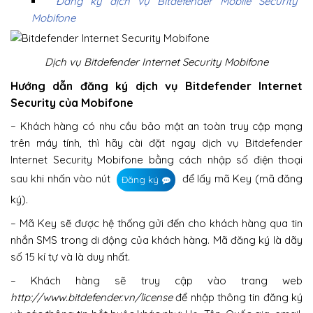
Đăng ký dịch vụ Bitdefender Mobile Security
Mobifone
Dịch vụ Bitdefender Internet Security Mobifone
Hướng dẫn đăng ký dịch vụ Bitdefender Internet
Security của Mobifone
– Khách hàng có nhu cầu bảo mật an toàn truy cập mạng
trên máy tính, thì hãy cài đặt ngay dịch vụ Bitdefender
Internet Security Mobifone bằng cách nhập số điện thoại
sau khi nhấn vào nút
để lấy mã Key (mã đăng
Đăng ký
ký).
– Mã Key sẽ được hệ thống gửi đến cho khách hàng qua tin
nhắn SMS trong di động của khách hàng. Mã đăng ký là dãy
số 15 kí tự và là duy nhất.
– Khách hàng sẽ truy cập vào trang web
http://www.bitdefender.vn/license
để nhập thông tin đăng ký