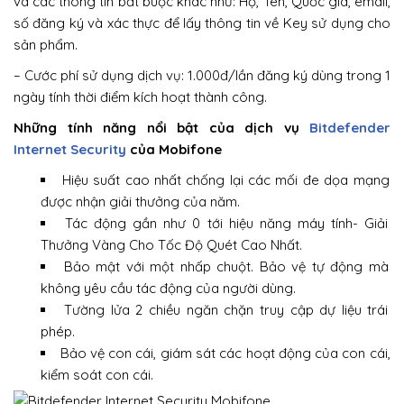
và các thông tin bắt buộc khác như: Họ, Tên, Quốc gia, email,
số đăng ký và xác thực để lấy thông tin về Key sử dụng cho
sản phẩm.
– Cước phí sử dụng dịch vụ: 1.000đ/lần đăng ký dùng trong 1
ngày tính thời điểm kích hoạt thành công.
Những tính năng nổi bật của dịch vụ
Bitdefender
Internet Security
của Mobifone
Hiệu suất cao nhất chống lại các mối đe dọa mạng
được nhận giải thưởng của năm.
Tác động gần như 0 tới hiệu năng máy tính- Giải
Thưởng Vàng Cho Tốc Độ Quét Cao Nhất.
Bảo mật với một nhấp chuột. Bảo vệ tự động mà
không yêu cầu tác động của người dùng.
Tường lửa 2 chiều ngăn chặn truy cập dự liệu trái
phép.
Bảo vệ con cái, giám sát các hoạt động của con cái,
kiểm soát con cái.