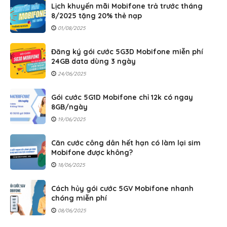
Lịch khuyến mãi Mobifone trả trước tháng
8/2025 tặng 20% thẻ nạp
01/08/2025
Đăng ký gói cước 5G3D Mobifone miễn phí
24GB data dùng 3 ngày
24/06/2025
Gói cước 5G1D Mobifone chỉ 12k có ngay
8GB/ngày
19/06/2025
Căn cước công dân hết hạn có làm lại sim
Mobifone được không?
18/06/2025
Cách hủy gói cước 5GV Mobifone nhanh
chóng miễn phí
08/06/2025