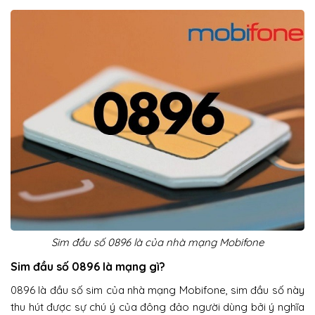
Sim đầu số 0896 là của nhà mạng Mobifone
Sim đầu số 0896 là mạng gì?
0896 là đầu số sim của nhà mạng Mobifone, sim đầu số này
thu hút được sự chú ý của đông đảo người dùng bởi ý nghĩa