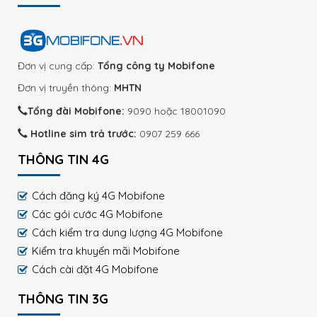
Đơn vị cung cấp:
Tổng công ty Mobifone
Đơn vị truyền thông:
MHTN
Tổng đài Mobifone:
9090 hoặc 18001090
Hotline sim trả trước:
0907 259 666
THÔNG TIN 4G
Cách đăng ký 4G Mobifone
Các gói cước 4G Mobifone
Cách kiểm tra dung lượng 4G Mobifone
Kiểm tra khuyến mãi Mobifone
Cách cài đặt 4G Mobifone
THÔNG TIN 3G