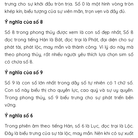
trưng cho sự khởi đầu tròn trịa. Số 0 là một hình vòng tròn
khép kín, biểu tượng của sự viên mãn, trọn vẹn và đầy đủ.
Ý nghĩa của số 8
Số 8 trong phong thủy được xem là con số đẹp nhất, Số 8
đọc trong tiếng Hán là Bát, đọc trại là Phát, đại diện cho sự
phát tài, phát lộc, may mắn và thành công. Vì lý do này mà
theo phong thủy, rất nhiều người yêu thích lựa chọn sim số
có chứa số 8.
Ý nghĩa của số 9
Số 9 là con số lớn nhất trong dãy số tự nhiên có 1 chữ số.
Con số này biểu thị cho quyền lực, cao quý và sự uy quyền.
Trong phong thủy, số 9 biểu trưng cho sự phát triển bền
vững.
Ý nghĩa số 6
Trong phiên âm theo tiếng Hán, số 6 là Lục, đọc trại là Lộc.
Đây là biểu trưng của sự tài lộc, may mắn. Nên khi có sự xuất