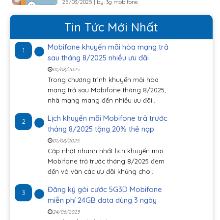
25/03/2025 | by: 3g mobifone
Tin Tức Mới Nhất
Mobifone khuyến mãi hòa mạng trả
1
sau tháng 8/2025 nhiều ưu đãi
01/08/2025
Trong chương trình khuyến mãi hòa
mạng trả sau Mobifone tháng 8/2025,
nhà mạng mang đến nhiều ưu đãi...
Lịch khuyến mãi Mobifone trả trước
2
tháng 8/2025 tặng 20% thẻ nạp
01/08/2025
Cập nhật nhanh nhất lịch khuyến mãi
Mobifone trả trước tháng 8/2025 đem
đến vô vàn các ưu đãi khủng cho...
Đăng ký gói cước 5G3D Mobifone
3
miễn phí 24GB data dùng 3 ngày
24/06/2025