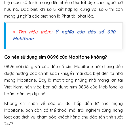
hiện của số 6 sẽ mang đến nhiều điều tốt đẹp cho người sở
hữu nó. Đặc biệt, khi số 8 kết hợp lại cùng với số 6 thì còn
mang ý nghĩa đặc biệt hơn là Phát tài phát lộc.
» Tìm hiểu thêm:
Ý nghĩa của đầu số 090
Mobifone
Có nên sử dụng sim 0896 của Mobifone không?
0896 nói riêng và các đầu số sim Mobifone nói chung đều
được hưởng các chính sách khuyến mãi đặc biệt đến từ nhà
mạng Mobifone. Đây là một trong những nhà mạng lớn tại
Việt Nam, nên viêc bạn sử dụng sim 0896 của Mobifone là
hoàn toàn hợp lý nhé.
Không chỉ nhận về các ưu đãi hấp dẫn từ nhà mạng
Mobifone, bạn còn có thể thoải mái trải nghiệm cùng hàng
loạt các dịch vụ chăm sóc khách hàng chu đáo tận tình suốt
24/7.