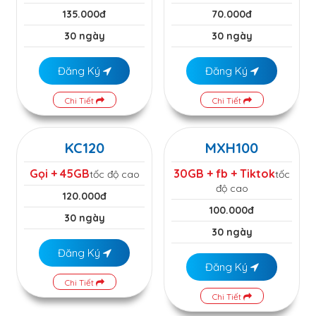
135.000đ
70.000đ
30 ngày
30 ngày
Đăng Ký
Đăng Ký
Chi Tiết
Chi Tiết
KC120
MXH100
Gọi + 45GB
30GB + fb + Tiktok
tốc độ cao
tốc
độ cao
120.000đ
100.000đ
30 ngày
30 ngày
Đăng Ký
Đăng Ký
Chi Tiết
Chi Tiết