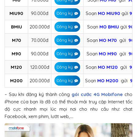
MIU90
90.000đ
Soạn
MO MIU90
gửi
90
Đăng ký
BMIU
200.000đ
Soạn
MO BMIU
gửi
908
Đăng ký
M70
70.000đ
Soạn
MO M70
gửi
908
Đăng ký
M90
90.000đ
Soạn
MO M90
gửi
908
Đăng ký
M120
120.000đ
Soạn
MO M120
gửi
90
Đăng ký
M200
200.000đ
Soạn
MO M200
gửi
90
Đăng ký
– Sau khi đăng ký thành công
gói cước 4G Mobifone
cho
iPhone của bạn là đã có thể thoải mái truy cập Internet tốc
độ cực nhanh mọi lúc mọi nơi cho nhu cầu như: chat
Facebook, xem phim, lướt web,….