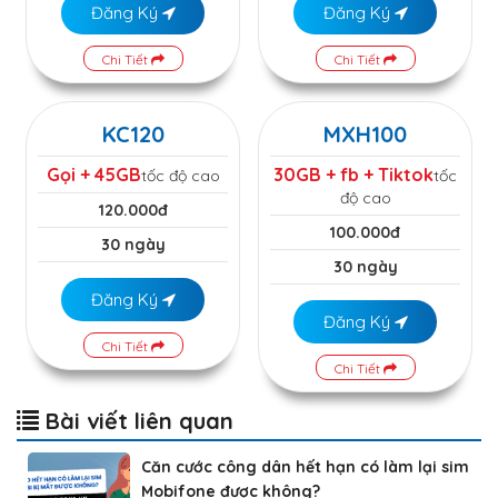
Đăng Ký
Đăng Ký
Chi Tiết
Chi Tiết
KC120
MXH100
Gọi + 45GB
30GB + fb + Tiktok
tốc độ cao
tốc
độ cao
120.000đ
100.000đ
30 ngày
30 ngày
Đăng Ký
Đăng Ký
Chi Tiết
Chi Tiết
Bài viết liên quan
Căn cước công dân hết hạn có làm lại sim
Mobifone được không?