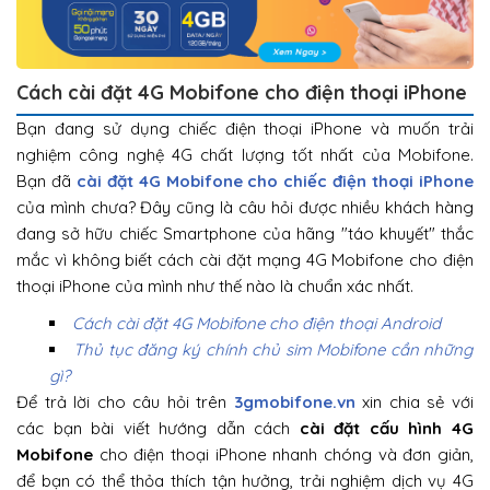
Cách cài đặt 4G Mobifone cho điện thoại iPhone
Bạn đang sử dụng chiếc điện thoại iPhone và muốn trải
nghiệm công nghệ 4G chất lượng tốt nhất của Mobifone.
Bạn đã
cài đặt 4G Mobifone cho chiếc điện thoại iPhone
của mình chưa? Đây cũng là câu hỏi được nhiều khách hàng
đang sở hữu chiếc Smartphone của hãng "táo khuyết" thắc
mắc vì không biết cách cài đặt mạng 4G Mobifone cho điện
thoại iPhone của mình như thế nào là chuẩn xác nhất.
Cách cài đặt 4G Mobifone cho điện thoại Android
Thủ tục đăng ký chính chủ sim Mobifone cần những
gì?
Để trả lời cho câu hỏi trên
3gmobifone.vn
xin chia sẻ với
các bạn bài viết hướng dẫn cách
cài đặt cấu hình 4G
Mobifone
cho điện thoại iPhone nhanh chóng và đơn giản,
để bạn có thể thỏa thích tận hưởng, trải nghiệm dịch vụ 4G