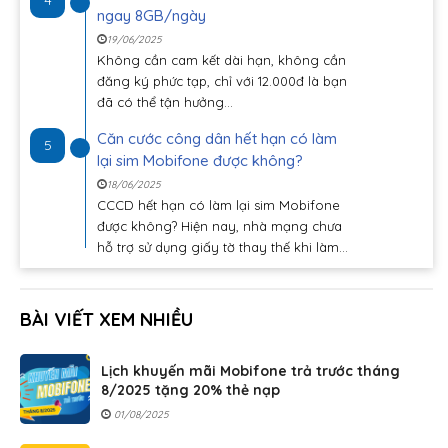
ngay 8GB/ngày
19/06/2025
Không cần cam kết dài hạn, không cần
đăng ký phức tạp, chỉ với 12.000đ là bạn
đã có thể tận hưởng...
Căn cước công dân hết hạn có làm
5
lại sim Mobifone được không?
18/06/2025
CCCD hết hạn có làm lại sim Mobifone
được không? Hiện nay, nhà mạng chưa
hỗ trợ sử dụng giấy tờ thay thế khi làm...
BÀI VIẾT XEM NHIỀU
Lịch khuyến mãi Mobifone trả trước tháng
8/2025 tặng 20% thẻ nạp
01/08/2025