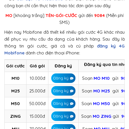
công bạn chỉ cần thực hiện thao tác đơn giản sau đây:
MO
[khoảng trắng]
TÊN-GÓI-CƯỚC
gửi đến
9084
(Miễn phí
SMS)
Hiện nay Mobifone đã thiết kế nhiều gói cước 4G khác nhau
để phục vụ nhu cầu đa dạng của khách hàng. Sau đây là
thông tin gói cước, giá cả và cú pháp
đăng ký 4G
Mobifone
dành cho điện thoại iPhone:
Đăng ký qua tin nhắn
Gói cước
Giá gói
Đăng ký
M10
10.000đ
Soạn
MO M10
gửi
908
Đăng ký
M25
25.000đ
Soạn
MO M25
gửi
908
Đăng ký
M50
50.000đ
Soạn
MO M50
gửi
908
Đăng ký
ZING
15.000đ
Soạn
MO ZING
gửi
90
Đăng ký
MIU
70.000đ
Soạn
MO MIU
gửi
908
Đăng ký