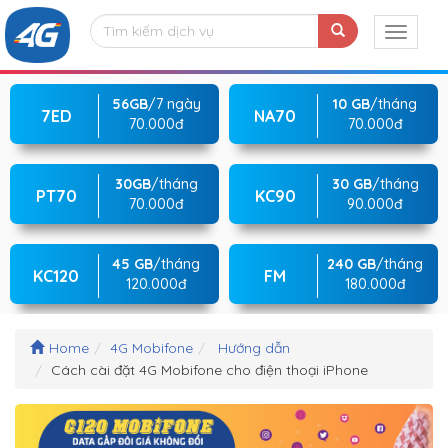
56GB
/7 ngày
10 GB
/tháng
7ED
NA70
70.000đ
70.000đ
30GB
/tháng
30 GB
/tháng
PT70
KC90
70.000đ
90.000đ
45 GB
/tháng
240 GB
/tháng
KC120
FM
120.000đ
180.000đ
Home
4G Mobifone
Hướng dẫn
Cách cài đặt 4G Mobifone cho điện thoại iPhone