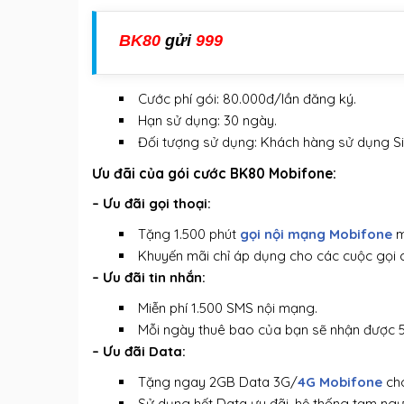
BK80
gửi
999
Cước phí gói: 80.000đ/lần đăng ký.
Hạn sử dụng: 30 ngày.
Đối tượng sử dụng: Khách hàng sử dụng S
Ưu đãi của gói cước BK80 Mobifone:
– Ưu đãi gọi thoại:
Tặng 1.500 phút
gọi nội mạng Mobifone
m
Khuyến mãi chỉ áp dụng cho các cuộc gọi có
– Ưu đãi tin nhắn:
Miễn phí 1.500 SMS nội mạng.
Mỗi ngày thuê bao của bạn sẽ nhận được 
– Ưu đãi Data:
Tặng ngay 2GB Data 3G/
4G Mobifone
cho
Sử dụng hết Data ưu đãi, hệ thống tạm ngưn