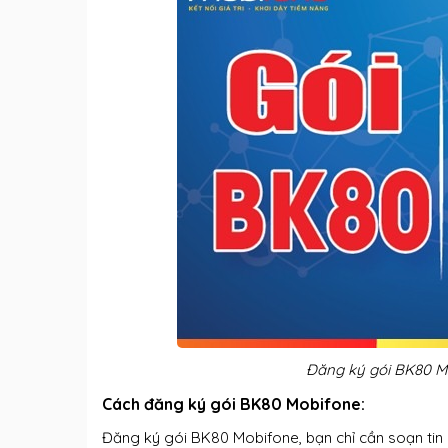
Đăng ký gói BK80 Mo
Cách đăng ký gói BK80 Mobifone:
Đăng ký gói BK80 Mobifone, bạn chỉ cần soạn tin