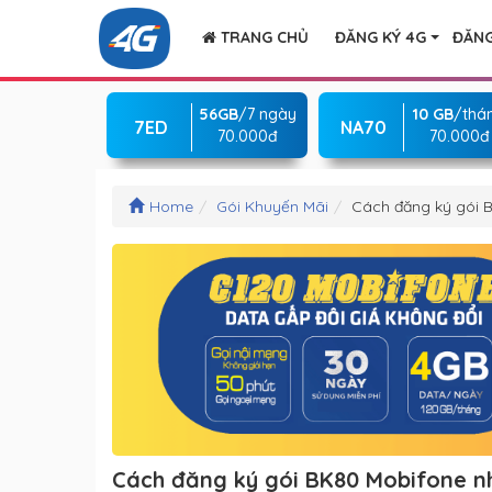
TRANG CHỦ
ĐĂNG KÝ 4G
ĐĂNG
56GB
/7 ngày
10 GB
/thá
7ED
NA70
70.000đ
70.000đ
Home
Gói Khuyến Mãi
Cách đăng ký gói 
Cách đăng ký gói BK80 Mobifone n