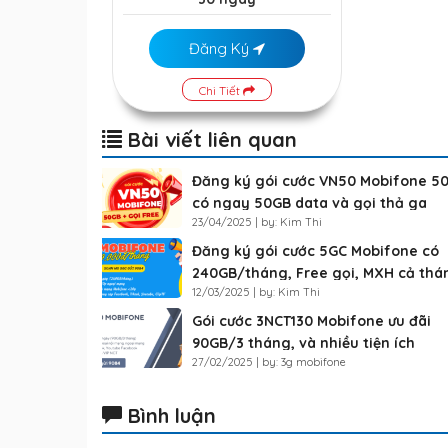
Đăng Ký
Chi Tiết
Bài viết liên quan
Đăng ký gói cước VN50 Mobifone 5
có ngay 50GB data và gọi thả ga
23/04/2025 | by: Kim Thi
Đăng ký gói cước 5GC Mobifone có
240GB/tháng, Free gọi, MXH cả thá
12/03/2025 | by: Kim Thi
Gói cước 3NCT130 Mobifone ưu đãi
90GB/3 tháng, và nhiều tiện ích
27/02/2025 | by: 3g mobifone
Bình luận