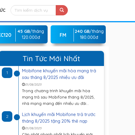
TỨC
45 GB
/tháng
240 GB
/tháng
KC120
FM
120.000đ
180.000đ
Tin Tức Mới Nhất
Mobifone khuyến mãi hòa mạng trả
1
sau tháng 8/2025 nhiều ưu đãi
01/08/2025
Trong chương trình khuyến mãi hòa
mạng trả sau Mobifone tháng 8/2025,
nhà mạng mang đến nhiều ưu đãi...
Lịch khuyến mãi Mobifone trả trước
2
tháng 8/2025 tặng 20% thẻ nạp
01/08/2025
Cập nhật nhanh nhất lịch khuyến mãi