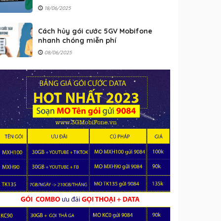
18/06/2025
Cách hủy gói cước 5GV Mobifone
nhanh chóng miễn phí
08/06/2025