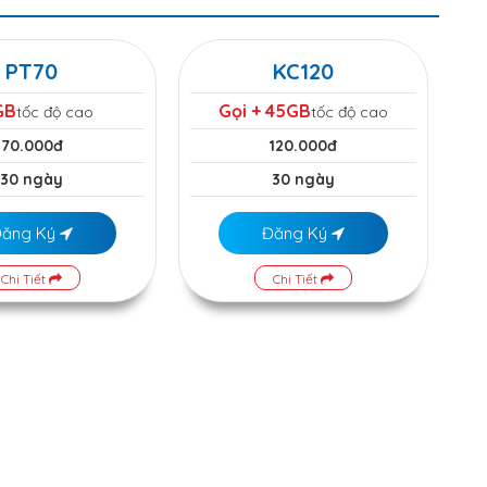
PT70
KC120
GB
Gọi + 45GB
tốc độ cao
tốc độ cao
70.000đ
120.000đ
30 ngày
30 ngày
Đăng Ký
Đăng Ký
Chi Tiết
Chi Tiết