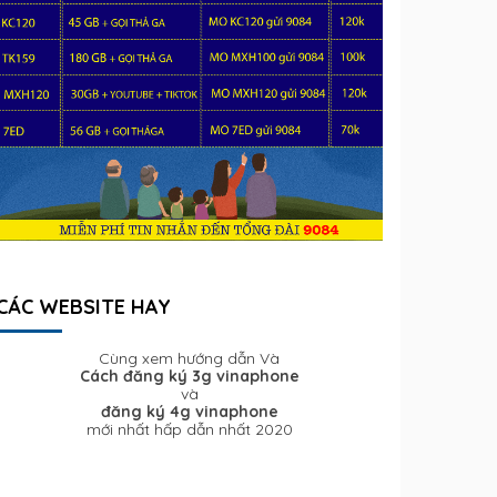
CÁC WEBSITE HAY
Cùng xem hướng dẫn Và
Cách đăng ký 3g vinaphone
và
đăng ký 4g vinaphone
mới nhất hấp dẫn nhất 2020