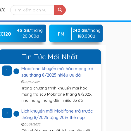
TỨC
45 GB
/tháng
240 GB
/tháng
KC120
FM
120.000đ
180.000đ
Tin Tức Mới Nhất
Mobifone khuyến mãi hòa mạng trả
1
sau tháng 8/2025 nhiều ưu đãi
01/08/2025
Trong chương trình khuyến mãi hòa
mạng trả sau Mobifone tháng 8/2025,
nhà mạng mang đến nhiều ưu đãi...
Lịch khuyến mãi Mobifone trả trước
2
tháng 8/2025 tặng 20% thẻ nạp
01/08/2025
Cập nhật nhanh nhất lịch khuyến mãi