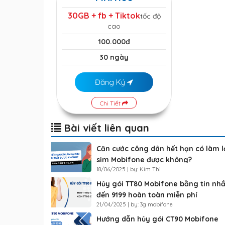
30GB + fb + Tiktok
tốc độ
cao
100.000đ
30 ngày
Đăng Ký
Chi Tiết
Bài viết liên quan
Căn cước công dân hết hạn có làm l
sim Mobifone được không?
18/06/2025 | by: Kim Thi
Hủy gói TT80 Mobifone bằng tin nh
đến 9199 hoàn toàn miễn phí
21/04/2025 | by: 3g mobifone
Hướng dẫn hủy gói CT90 Mobifone