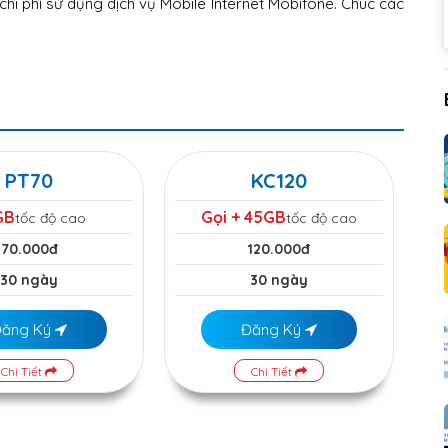
hi phí sử dụng dịch vụ Mobile Internet Mobifone. Chúc các
PT70
KC120
GB
Gọi + 45GB
tốc độ cao
tốc độ cao
70.000đ
120.000đ
30 ngày
30 ngày
Đăng Ký
Đăng Ký
Chi Tiết
Chi Tiết