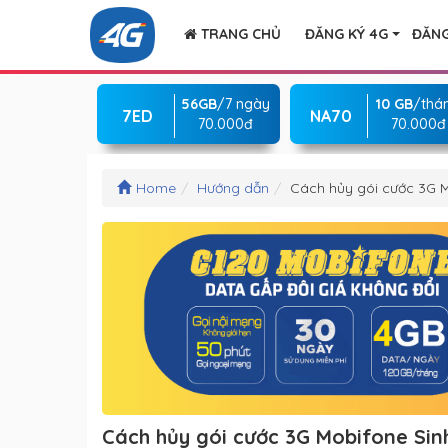
TRANG CHỦ
ĐĂNG KÝ 4G
ĐĂNG
56GB
/7 ngày
10 GB
/thá
7ED
NA70
70.000đ
70.000đ
Home
Hướng dẫn
Cách hủy gói cước 3G Mo
Cách hủy gói cước 3G Mobifone Sinh 