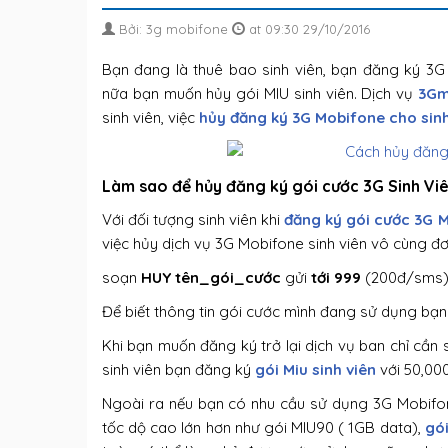
Bởi: 3g mobifone
at 09:30 29/10/2016
Bạn đang là thuê bao sinh viên, bạn đăng ký 3
nữa bạn muốn hủy gói MIU sinh viên. Dịch vụ
3Gm
sinh viên, việc
hủy đăng ký 3G Mobifone cho sinh
Làm sao để hủy đăng ký gói cước 3G Sinh Vi
Với đối tượng sinh viên khi
đăng ký gói cước 3G 
việc hủy dịch vụ 3G Mobifone sinh viên vô cùng đơ
soạn
HUY tên_gói_cước
gửi
tới 999
(200đ/sms
Để biết thông tin gói cước mình đang sử dụng bạn
Khi bạn muốn đăng ký trở lại dịch vụ ban chỉ cần
sinh viên bạn đăng ký
gói Miu sinh viên
với 50,00
Ngoài ra nếu bạn có nhu cầu sử dụng 3G Mobifon
tốc dộ cao lớn hơn như gói MIU90 ( 1GB data),
gó