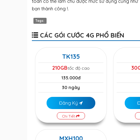
toàn có thể làm chủ được mức sử dụng cũng như c
bạn thành công !.
Tags:
CÁC GÓI CƯỚC 4G PHỔ BIẾN
TK135
210GB
30
tốc độ cao
135.000đ
30 ngày
Đăng Ký
Chi Tiết
MXH100