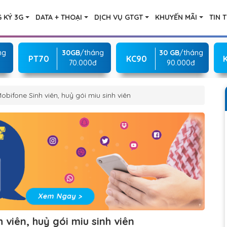
 KÝ 3G
DATA + THOẠI
DỊCH VỤ GTGT
KHUYẾN MÃI
TIN 
ng
30GB
/tháng
30 GB
/tháng
PT70
KC90
70.000đ
90.000đ
bifone Sinh viên, huỷ gói miu sinh viên
viên, huỷ gói miu sinh viên