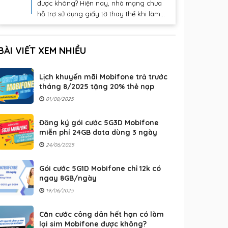
được không? Hiện nay, nhà mạng chưa
hỗ trợ sử dụng giấy tờ thay thế khi làm...
BÀI VIẾT XEM NHIỀU
Lịch khuyến mãi Mobifone trả trước
tháng 8/2025 tặng 20% thẻ nạp
01/08/2025
Đăng ký gói cước 5G3D Mobifone
miễn phí 24GB data dùng 3 ngày
24/06/2025
Gói cước 5G1D Mobifone chỉ 12k có
ngay 8GB/ngày
19/06/2025
Căn cước công dân hết hạn có làm
lại sim Mobifone được không?