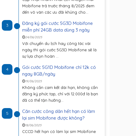
Mobifone trả trước tháng 8/2025 đem
đến vô vàn các ưu đãi khủng cho...
Đăng ký gói cước 5G3D Mobifone
3
miễn phí 24GB data dùng 3 ngày
24/06/2025
Với chuyến du lịch hay công tác vài
ngày thì gói cước 5G3D Mobifone sẽ là
sự lựa chọn hoàn ...
Gói cước 5G1D Mobifone chỉ 12k có
4
ngay 8GB/ngày
19/06/2025
Không cần cam kết dài hạn, không cần
đăng ký phức tạp, chỉ với 12.000đ là bạn
đã có thể tận hưởng...
Căn cước công dân hết hạn có làm
5
lại sim Mobifone được không?
18/06/2025
CCCD hết hạn có làm lại sim Mobifone