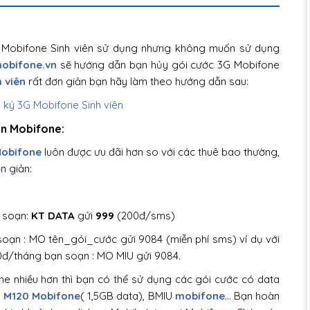
G Mobifone Sinh viên sử dụng nhưng không muốn sử dụng
obifone.vn
sẽ hướng dẫn bạn hủy gói cước 3G Mobifone
 viên
rất đơn giản bạn hãy làm theo hướng dẫn sau:
ên Mobifone:
Mobifone
luôn được ưu đãi hơn so với các thuê bao thường,
n giản:
)
 soạn:
KT DATA
gửi
999
(200đ/sms)
 soạn : MO tên_gói_cước gửi 9084 (miễn phí sms) ví dụ với
0đ/tháng bạn soạn : MO MIU gửi 9084.
e nhiều hơn thì bạn có thể sử dụng các gói cước có data
i M120 Mobifone
( 1,5GB data), BMIU
mobifone
… Bạn hoàn