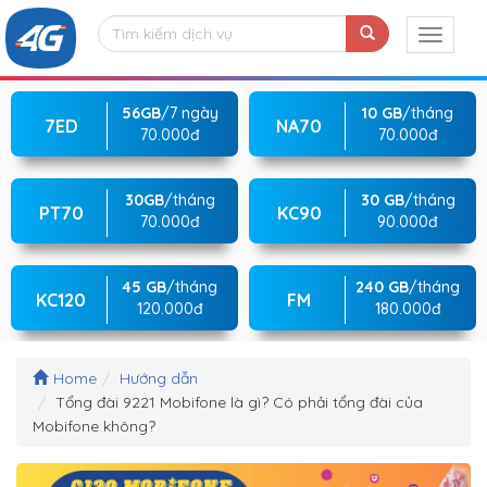
56GB
/7 ngày
10 GB
/tháng
7ED
NA70
70.000đ
70.000đ
30GB
/tháng
30 GB
/tháng
PT70
KC90
70.000đ
90.000đ
45 GB
/tháng
240 GB
/tháng
KC120
FM
120.000đ
180.000đ
Home
Hướng dẫn
Tổng đài 9221 Mobifone là gì? Có phải tổng đài của
Mobifone không?