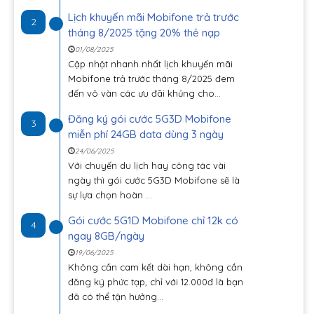
Lịch khuyến mãi Mobifone trả trước
2
tháng 8/2025 tặng 20% thẻ nạp
01/08/2025
Cập nhật nhanh nhất lịch khuyến mãi
Mobifone trả trước tháng 8/2025 đem
đến vô vàn các ưu đãi khủng cho...
Đăng ký gói cước 5G3D Mobifone
3
miễn phí 24GB data dùng 3 ngày
24/06/2025
Với chuyến du lịch hay công tác vài
ngày thì gói cước 5G3D Mobifone sẽ là
sự lựa chọn hoàn ...
Gói cước 5G1D Mobifone chỉ 12k có
4
ngay 8GB/ngày
19/06/2025
Không cần cam kết dài hạn, không cần
đăng ký phức tạp, chỉ với 12.000đ là bạn
đã có thể tận hưởng...