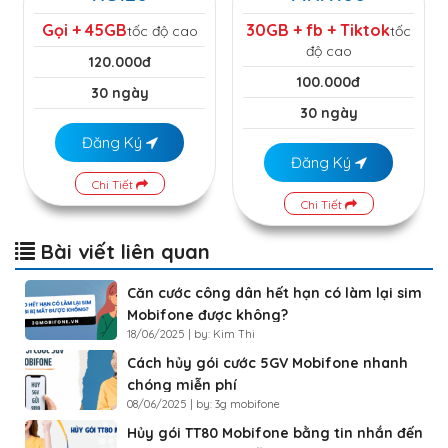
Gọi + 45GB
30GB + fb + Tiktok
tốc độ cao
tốc
độ cao
120.000đ
100.000đ
30 ngày
30 ngày
Đăng Ký
Đăng Ký
Chi Tiết
Chi Tiết
Bài viết liên quan
Căn cước công dân hết hạn có làm lại sim
Mobifone được không?
18/06/2025 | by: Kim Thi
Cách hủy gói cước 5GV Mobifone nhanh
chóng miễn phí
08/06/2025 | by: 3g mobifone
Hủy gói TT80 Mobifone bằng tin nhắn đến