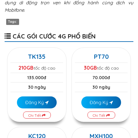
dụng di động trọn vẹn khi đồng hành cùng dịch vụ
Mobifone.
Tags:
CÁC GÓI CƯỚC 4G PHỔ BIẾN
TK135
PT70
210GB
30GB
tốc độ cao
tốc độ cao
135.000đ
70.000đ
30 ngày
30 ngày
Đăng Ký
Đăng Ký
Chi Tiết
Chi Tiết
KC120
MXH100