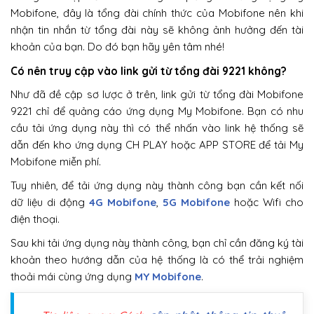
Mobifone, đây là tổng đài chính thức của Mobifone nên khi
nhận tin nhắn từ tổng đài này sẽ không ảnh hưởng đến tài
khoản của bạn. Do đó bạn hãy yên tâm nhé!
Có nên truy cập vào link gửi từ tổng đài 9221 không?
Như đã đề cập sơ lược ở trên, link gửi từ tổng đài Mobifone
9221 chỉ để quảng cáo ứng dụng My Mobifone. Bạn có nhu
cầu tải ứng dụng này thì có thể nhấn vào link hệ thống sẽ
dẫn đến kho ứng dụng CH PLAY hoặc APP STORE để tải My
Mobifone miễn phí.
Tuy nhiên, để tải ứng dụng này thành công bạn cần kết nối
dữ liệu di động
4G Mobifone
,
5G Mobifone
hoặc Wifi cho
điện thoại.
Sau khi tải ứng dụng này thành công, bạn chỉ cần đăng ký tài
khoản theo hướng dẫn của hệ thống là có thể trải nghiệm
thoải mái cùng ứng dụng
MY Mobifone
.