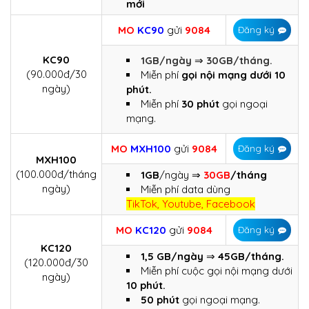
mới
MO
KC90
gửi
9084
Đăng ký
KC90
1GB/ngày
⇒
30GB/tháng.
(90.000đ/30
Miễn phí
gọi nội mạng dưới 10
ngày)
phút.
Miễn phí
30 phút
gọi ngoại
mạng.
MO
MXH100
gửi
9084
Đăng ký
MXH100
(100.000đ/tháng
1GB
/ngày ⇒
30GB
/tháng
ngày)
Miễn phí data dùng
TikTok, Youtube, Facebook
MO
KC120
gửi
9084
Đăng ký
KC120
1,5 GB/ngày
⇒
45GB/tháng.
(120.000đ/30
Miễn phí cuộc gọi nội mạng dưới
ngày)
10 phút.
50 phút
gọi ngoại mạng.