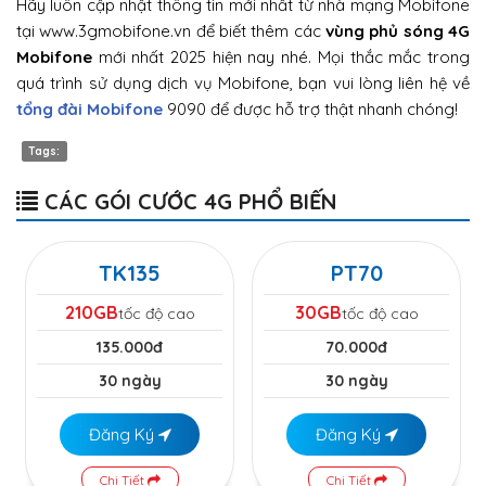
Hãy luôn cập nhật thông tin mới nhất từ nhà mạng Mobifone
tại www.3gmobifone.vn để biết thêm các
vùng phủ sóng 4G
Mobifone
mới nhất 2025 hiện nay nhé. Mọi thắc mắc trong
quá trình sử dụng dịch vụ Mobifone, bạn vui lòng liên hệ về
tổng đài Mobifone
9090 để được hỗ trợ thật nhanh chóng!
Tags:
CÁC GÓI CƯỚC 4G PHỔ BIẾN
TK135
PT70
210GB
30GB
tốc độ cao
tốc độ cao
135.000đ
70.000đ
30 ngày
30 ngày
Đăng Ký
Đăng Ký
Chi Tiết
Chi Tiết