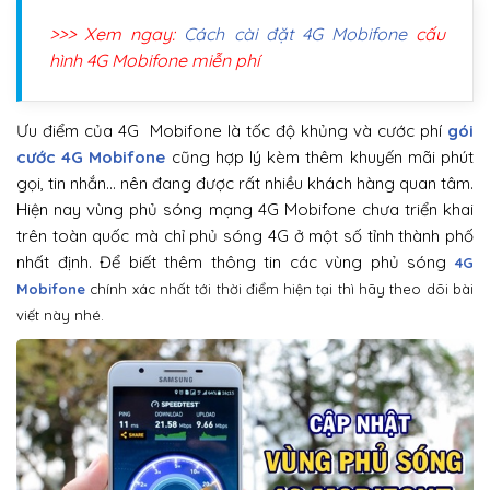
>>> Xem ngay:
Cách cài đặt 4G Mobifone
cấu
hình 4G Mobifone miễn phí
Ưu điểm của 4G Mobifone là tốc độ khủng và cước phí
gói
cước 4G Mobifone
cũng hợp lý kèm thêm khuyến mãi phút
gọi, tin nhắn… nên đang được rất nhiều khách hàng quan tâm.
Hiện nay vùng phủ sóng mạng 4G Mobifone chưa triển khai
trên toàn quốc mà chỉ phủ sóng 4G ở một số tỉnh thành phố
nhất định. Để biết thêm thông tin các vùng phủ sóng
4G
Mobifone
chính xác nhất tới thời điểm hiện tại thì hãy theo dõi bài
viết này nhé.