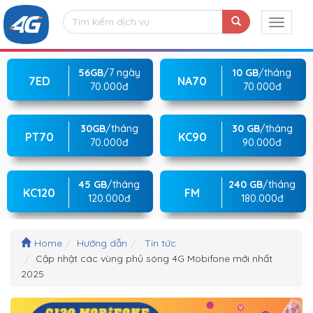
56GB
/7 ngày
10 GB
/tháng
7ED
NA70
70.000đ
70.000đ
30GB
/tháng
30 GB
/tháng
PT70
KC90
70.000đ
90.000đ
45 GB
/tháng
240 GB
/tháng
KC120
FM
120.000đ
180.000đ
Home
Hướng dẫn
Tin tức
Cập nhật các vùng phủ sóng 4G Mobifone mới nhất
2025