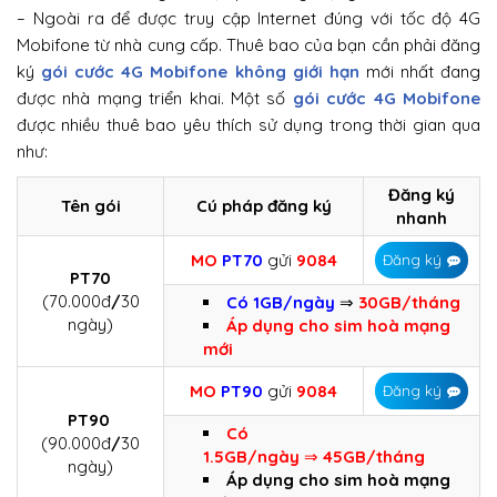
– Ngoài ra để được truy cập Internet đúng với tốc độ 4G
Mobifone từ nhà cung cấp. Thuê bao của bạn cần phải đăng
ký
gói cước 4G Mobifone không giới hạn
mới nhất đang
được nhà mạng triển khai. Một số
gói cước 4G Mobifone
được nhiều thuê bao yêu thích sử dụng trong thời gian qua
như:
Đăng ký
Tên gói
Cú pháp đăng ký
nhanh
MO
PT70
gửi
9084
Đăng ký
PT70
(70.000đ
/
30
Có 1GB/ngày
⇒
30GB/tháng
ngày)
Áp dụng cho sim hoà mạng
mới
MO
PT90
gửi
9084
Đăng ký
PT90
Có
(90.000đ
/
30
1.5GB/ngày
⇒
45GB/tháng
ngày)
Áp dụng cho sim hoà mạng