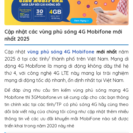
Cập nhật các vùng phủ sóng 4G Mobifone mới
nhất 2025
Cập nhật
vùng phủ sóng 4G Mobifone
mới nhất
năm
2025 ở tại các tỉnh/ thành phố trên Việt Nam. Mạng di
động 4G Mobifone là mạng di động không dây thế hệ
thứ 4, với công nghệ 4G LTE này mang lại trải nghiệm
mạng di động tốc độ nhanh, ổn định nhất tại Việt Nam.
Để đáp ứng nhu cầu tìm kiếm vùng phủ sóng mạng 4G
Mobifone thì 3GMobifone.vn sẽ cung cấp cho các bạn thông
tin chính xác tại các tỉnh/TP có phủ sóng 4G hãy cùng theo
dõi bài viết này của chúng tôi cũng như cập nhật thêm nhiều
thông tin về các ưu đãi khuyến mãi MobiFone nào sẽ được
triển khai trong năm 2020 này nhé