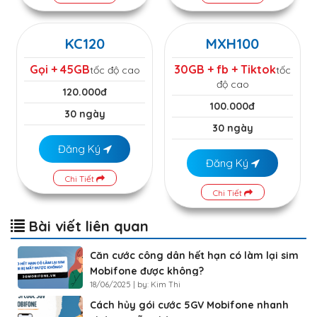
KC120
MXH100
Gọi + 45GB
30GB + fb + Tiktok
tốc độ cao
tốc
độ cao
120.000đ
100.000đ
30 ngày
30 ngày
Đăng Ký
Đăng Ký
Chi Tiết
Chi Tiết
Bài viết liên quan
Căn cước công dân hết hạn có làm lại sim
Mobifone được không?
18/06/2025 | by: Kim Thi
Cách hủy gói cước 5GV Mobifone nhanh