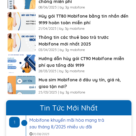
chóng miễn phí
08/06/2025 | by: 3g mobifone
Hủy gói TT80 Mobifone bằng tin nhắn đến
9199 hoàn toàn miễn phí
21/04/2025 | by: 3g mobifone
Thông tin các thuê bao trả trước
Mobifone mới nhất 2025
03/04/2025 | by: 3g mobifone
Hướng dẫn hủy gói CT90 Mobifone miễn
phí qua tổng đài 9199
28/03/2025 | by: 3g mobifone
Mua sim Mobifone ở đâu uy tín, giá rẻ,
giao tận nơi?
25/03/2025 | by: 3g mobifone
Tin Tức Mới Nhất
Mobifone khuyến mãi hòa mạng trả
1
sau tháng 8/2025 nhiều ưu đãi
01/08/2025