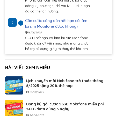
Không cần cam kết dài hạn, không cần
đăng ký phức tạp, chỉ với 12.000đ là bạn
đã có thể tận hưởng...
Căn cước công dân hết hạn có làm
5
lại sim Mobifone được không?
18/06/2025
CCCD hết hạn có làm lại sim Mobifone
được không? Hiện nay, nhà mạng chưa
hỗ trợ sử dụng giấy tờ thay thế khi làm...
BÀI VIẾT XEM NHIỀU
Lịch khuyến mãi Mobifone trả trước tháng
8/2025 tặng 20% thẻ nạp
01/08/2025
Đăng ký gói cước 5G3D Mobifone miễn phí
24GB data dùng 3 ngày
24/06/2025