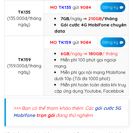
MO
TK135
gửi
9084
Đăng ký
TK135
(135.000đ/tháng
7GB
/ngày ⇒
210GB
/tháng
ngày)
Gói cước 4G MobiFone chuyên
data
MO
TK159
gửi
9084
Đăng ký
6GB
/ngày ⇒
180GB
/ tháng
TK159
Miễn phí 100 phút gọi ngoại
(159.000đ/tháng
mạng
ngày)
Miễn phí gọi nội mạng Mobifone
dưới 10p (Tối đa 1000 phút)
Miễn phí hoàn toàn data khi truy
cập ứng dụng Youtube, Facebbok
>>> Bạn có thể tham khảo thêm: Các
gói cước 5G
Mobifone
trọn gói
đang thử nghiệm