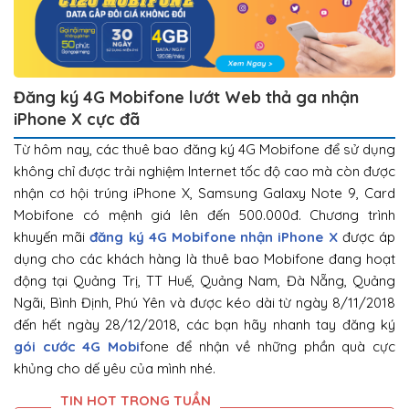
Đăng ký 4G Mobifone lướt Web thả ga nhận
iPhone X cực đã
Từ hôm nay, các thuê bao đăng ký 4G Mobifone để sử dụng
không chỉ được trải nghiệm Internet tốc độ cao mà còn được
nhận cơ hội trúng iPhone X, Samsung Galaxy Note 9, Card
Mobifone có mệnh giá lên đến 500.000đ. Chương trình
khuyến mãi
đăng ký 4G Mobifone nhận iPhone X
được áp
dụng cho các khách hàng là thuê bao Mobifone đang hoạt
động tại Quảng Trị, TT Huế, Quảng Nam, Đà Nẵng, Quảng
Ngãi, Bình Định, Phú Yên và được kéo dài từ ngày 8/11/2018
đến hết ngày 28/12/2018, các bạn hãy nhanh tay đăng ký
gói cước 4G Mobi
fone để nhận về những phần quà cực
khủng cho dế yêu của mình nhé.