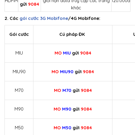
HDFIM
giới hạn data truy cập các trang
120.000đ
gửi
9084
khác
2. Các
gói cước 3G Mobifone
/4G Mobifone:
Gói cước
Cú pháp ĐK
Ư
MIU
MO
MIU
gửi
9084
MIU90
MO
MIU90
gửi
9084
M70
MO
M70
gửi
9084
M90
MO
M90
gửi
9084
M50
MO
M50
gửi
9084