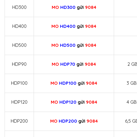
HD300
MO
HD300
gửi
9084
HD400
MO
HD400
gửi
9084
HD500
MO
HD500
gửi
9084
HDP90
MO
HDP70
gửi
9084
2 GB
HDP100
MO
HDP100
gửi
9084
3 GB
HDP120
MO
HDP120
gửi
9084
4 GB
HDP200
MO
HDP200
gửi
9084
6,5 G