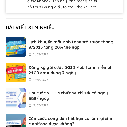
được không? Hiện nay, nhà mạng chưa
hỗ trợ sử dụng giấy tờ thay thế khi làm...
BÀI VIẾT XEM NHIỀU
Lịch khuyến mãi Mobifone trả trước tháng
8/2025 tặng 20% thẻ nạp
01/08/2025
Đăng ký gói cước 5G3D Mobifone miễn phí
24GB data dùng 3 ngày
24/06/2025
Gói cước 5G1D Mobifone chỉ 12k có ngay
8GB/ngày
19/06/2025
Căn cước công dân hết hạn có làm lại sim
Mobifone được không?