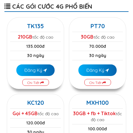
CÁC GÓI CƯỚC 4G PHỔ BIẾN
TK135
PT70
210GB
30GB
tốc độ cao
tốc độ cao
135.000đ
70.000đ
30 ngày
30 ngày
Đăng Ký
Đăng Ký
Chi Tiết
Chi Tiết
KC120
MXH100
Gọi + 45GB
30GB + fb + Tiktok
tốc độ cao
tốc
độ cao
120.000đ
100.000đ
30 ngày