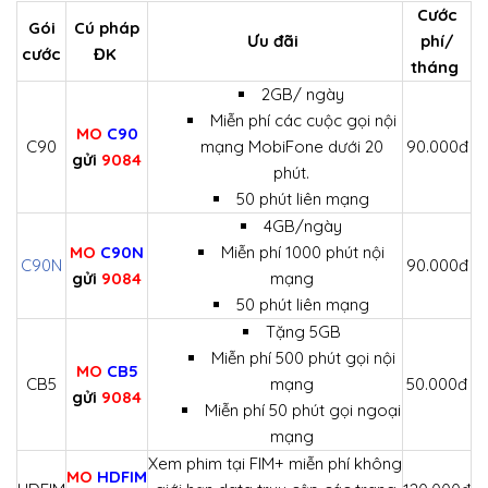
Cước
Gói
Cú pháp
Ưu đãi
phí/
cước
ĐK
tháng
2GB/ ngày
Miễn phí các cuộc gọi nội
MO
C90
C90
mạng MobiFone dưới 20
90.000đ
gửi
9084
phút.
50 phút liên mạng
4GB/ngày
MO
C90N
Miễn phí 1000 phút nội
C90N
90.000đ
gửi
9084
mạng
50 phút liên mạng
Tặng 5GB
Miễn phí 500 phút gọi nội
MO
CB5
CB5
mạng
50.000đ
gửi
9084
Miễn phí 50 phút gọi ngoại
mạng
Xem phim tại FIM+ miễn phí không
MO
HDFIM