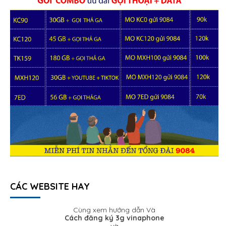
CÁC WEBSITE HAY
Cùng xem hướng dẫn Và
Cách đăng ký 3g vinaphone
và