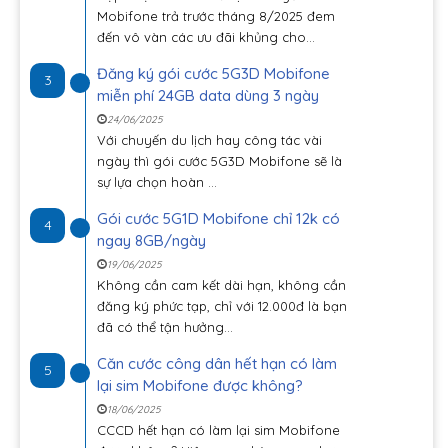
Mobifone trả trước tháng 8/2025 đem
đến vô vàn các ưu đãi khủng cho...
Đăng ký gói cước 5G3D Mobifone
3
miễn phí 24GB data dùng 3 ngày
24/06/2025
Với chuyến du lịch hay công tác vài
ngày thì gói cước 5G3D Mobifone sẽ là
sự lựa chọn hoàn ...
Gói cước 5G1D Mobifone chỉ 12k có
4
ngay 8GB/ngày
19/06/2025
Không cần cam kết dài hạn, không cần
đăng ký phức tạp, chỉ với 12.000đ là bạn
đã có thể tận hưởng...
Căn cước công dân hết hạn có làm
5
lại sim Mobifone được không?
18/06/2025
CCCD hết hạn có làm lại sim Mobifone