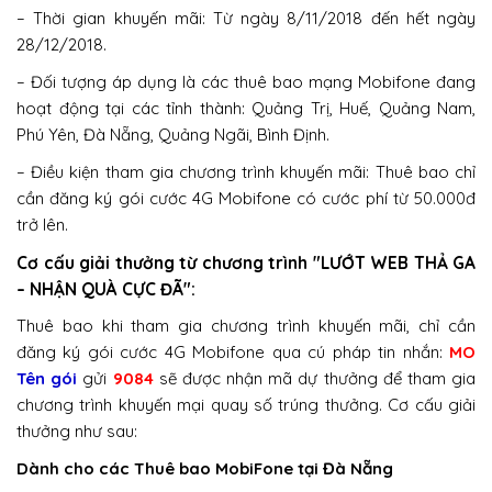
– Thời gian khuyến mãi: Từ ngày 8/11/2018 đến hết ngày
28/12/2018.
– Đối tượng áp dụng là các thuê bao mạng Mobifone đang
hoạt động tại các tỉnh thành: Quảng Trị, Huế, Quảng Nam,
Phú Yên, Đà Nẵng, Quảng Ngãi, Bình Định.
– Điều kiện tham gia chương trình khuyến mãi: Thuê bao chỉ
cần đăng ký gói cước 4G Mobifone có cước phí từ 50.000đ
trở lên.
Cơ cấu giải thưởng từ chương trình "LƯỚT WEB THẢ GA
– NHẬN QUÀ CỰC ĐÃ":
Thuê bao khi tham gia chương trình khuyến mãi, chỉ cần
đăng ký gói cước 4G Mobifone qua cú pháp tin nhắn:
MO
Tên gói
gửi
9084
sẽ được nhận mã dự thưởng để tham gia
chương trình khuyến mại quay số trúng thưởng. Cơ cấu giải
thưởng như sau:
Dành cho các Thuê bao MobiFone tại Đà Nẵng