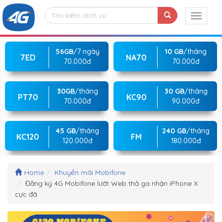
56GB
/7 ngày
10 GB
/tháng
7ED
NA70
70.000đ
70.000đ
30GB
/tháng
30 GB
/tháng
PT70
KC90
70.000đ
90.000đ
45 GB
/tháng
240 GB
/tháng
KC120
FM
120.000đ
180.000đ
Home
Khuyến mãi Mobifone
Đăng ký 4G Mobifone lướt Web thả ga nhận iPhone X
cực đã