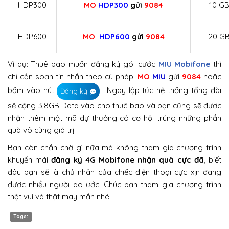
HDP300
MO
HDP300
gửi
9084
10 GB
HDP600
MO
HDP600
gửi
9084
20 GB
Ví dụ: Thuê bao muốn đăng ký gói cước
MIU Mobifone
thì
chỉ cần soạn tin nhắn theo cú pháp:
MO
MIU
gửi
9084
hoặc
bấm vào nút
. Ngay lập tức hệ thống tổng đài
Đăng ký
sẽ cộng 3,8GB Data vào cho thuê bao và bạn cũng sẽ được
nhận thêm một mã dự thưởng có cơ hội trúng những phần
quà vô cùng giá trị.
Bạn còn chần chờ gì nữa mà không tham gia chương trình
khuyến mãi
đăng ký 4G Mobifone nhận quà cực đã
, biết
đâu bạn sẽ là chủ nhân của chiếc điện thoại cực xịn đang
được nhiều người ao ước. Chúc bạn tham gia chương trình
thật vui và thật may mắn nhé!
Tags: