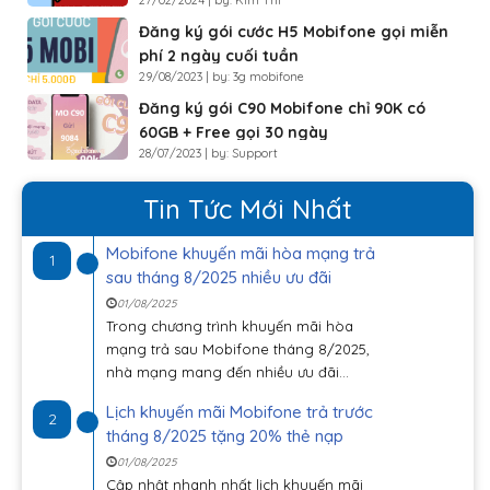
27/02/2024 | by: Kim Thi
Đăng ký gói cước H5 Mobifone gọi miễn
phí 2 ngày cuối tuần
29/08/2023 | by: 3g mobifone
Đăng ký gói C90 Mobifone chỉ 90K có
60GB + Free gọi 30 ngày
28/07/2023 | by: Support
Tin Tức Mới Nhất
Mobifone khuyến mãi hòa mạng trả
1
sau tháng 8/2025 nhiều ưu đãi
01/08/2025
Trong chương trình khuyến mãi hòa
mạng trả sau Mobifone tháng 8/2025,
nhà mạng mang đến nhiều ưu đãi...
Lịch khuyến mãi Mobifone trả trước
2
tháng 8/2025 tặng 20% thẻ nạp
01/08/2025
Cập nhật nhanh nhất lịch khuyến mãi