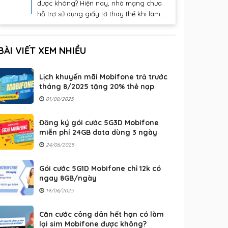
được không? Hiện nay, nhà mạng chưa
hỗ trợ sử dụng giấy tờ thay thế khi làm...
BÀI VIẾT XEM NHIỀU
Lịch khuyến mãi Mobifone trả trước
tháng 8/2025 tặng 20% thẻ nạp
01/08/2025
Đăng ký gói cước 5G3D Mobifone
miễn phí 24GB data dùng 3 ngày
24/06/2025
Gói cước 5G1D Mobifone chỉ 12k có
ngay 8GB/ngày
19/06/2025
Căn cước công dân hết hạn có làm
lại sim Mobifone được không?