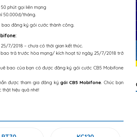
 50 phút gọi liên mạng
hỉ 50.000đ/tháng.
ê bao đăng ký gói cước thành công.
obifone:
25/7/2018 – chưa có thời gian kết thúc.
 bao trả trước hòa mạng/ kích hoạt từ ngày 25/7/2018 trở
thuê bao của bạn có được đăng ký gói cước CB5 Mobifone
mắn được tham gia đăng ký
gói CB5 Mobifone
. Chúc bạn
thật hiệu quả nhé!
PT70
KC120