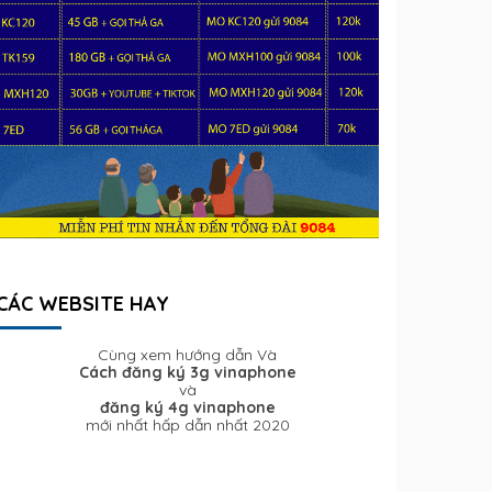
CÁC WEBSITE HAY
Cùng xem hướng dẫn Và
Cách đăng ký 3g vinaphone
và
đăng ký 4g vinaphone
mới nhất hấp dẫn nhất 2020