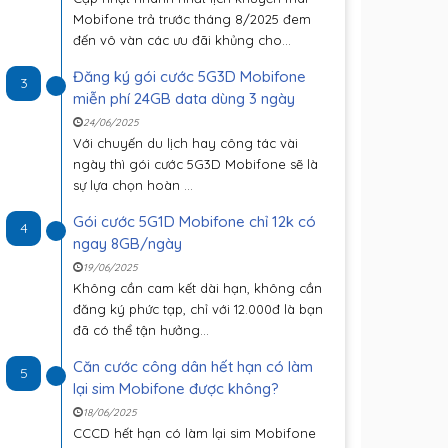
Mobifone trả trước tháng 8/2025 đem
đến vô vàn các ưu đãi khủng cho...
Đăng ký gói cước 5G3D Mobifone
3
miễn phí 24GB data dùng 3 ngày
24/06/2025
Với chuyến du lịch hay công tác vài
ngày thì gói cước 5G3D Mobifone sẽ là
sự lựa chọn hoàn ...
Gói cước 5G1D Mobifone chỉ 12k có
4
ngay 8GB/ngày
19/06/2025
Không cần cam kết dài hạn, không cần
đăng ký phức tạp, chỉ với 12.000đ là bạn
đã có thể tận hưởng...
Căn cước công dân hết hạn có làm
5
lại sim Mobifone được không?
18/06/2025
CCCD hết hạn có làm lại sim Mobifone