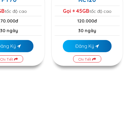
GB
Gọi + 45GB
tốc độ cao
tốc độ cao
70.000đ
120.000đ
30 ngày
30 ngày
Đăng Ký
Đăng Ký
Chi Tiết
Chi Tiết