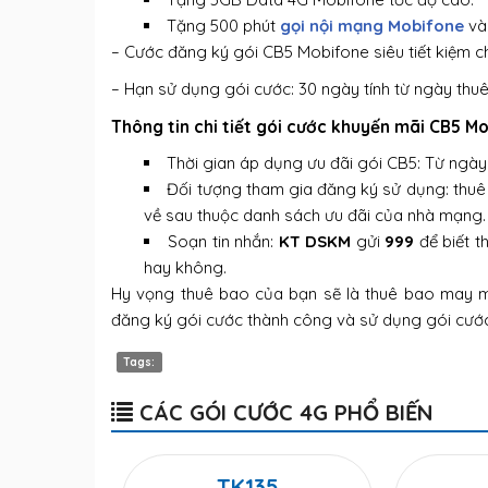
Tặng 500 phút
gọi nội mạng Mobifone
và
– Cước đăng ký gói CB5 Mobifone siêu tiết kiệm c
– Hạn sử dụng gói cước: 30 ngày tính từ ngày thu
Thông tin chi tiết gói cước khuyến mãi CB5 M
Thời gian áp dụng ưu đãi gói CB5: Từ ngày 
Đối tượng tham gia đăng ký sử dụng: thuê
về sau thuộc danh sách ưu đãi của nhà mạng.
Soạn tin nhắn:
KT DSKM
gửi
999
để biết 
hay không.
Hy vọng thuê bao của bạn sẽ là thuê bao may 
đăng ký gói cước thành công và sử dụng gói cước 
Tags:
CÁC GÓI CƯỚC 4G PHỔ BIẾN
TK135