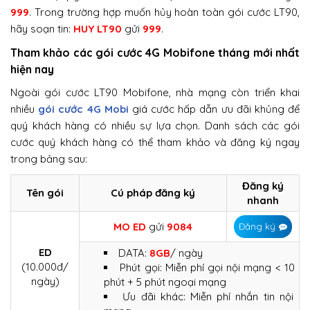
999
. Trong trường hợp muốn hủy hoàn toàn gói cước LT90,
hãy soạn tin:
HUY LT90
gửi
999
.
Tham khảo các gói cước 4G Mobifone tháng mới nhất
hiện nay
Ngoài gói cước LT90 Mobifone, nhà mạng còn triển khai
nhiều
gói cước 4G Mobi
giá cước hấp dẫn ưu đãi khủng để
quý khách hàng có nhiều sự lựa chọn. Danh sách các gói
cước quý khách hàng có thể tham khảo và đăng ký ngay
trong bảng sau:
Đăng ký
Tên gói
Cú pháp đăng ký
nhanh
MO
ED
gửi
9084
Đăng ký
ED
DATA:
8GB
/ ngày
(10.000đ/
Phút gọi: Miễn phí gọi nội mạng < 10
ngày)
phút + 5 phút ngoại mạng
Ưu đãi khác: Miễn phí nhắn tin nội