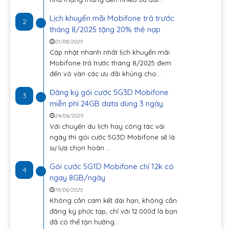
Lịch khuyến mãi Mobifone trả trước
2
tháng 8/2025 tặng 20% thẻ nạp
01/08/2025
Cập nhật nhanh nhất lịch khuyến mãi
Mobifone trả trước tháng 8/2025 đem
đến vô vàn các ưu đãi khủng cho...
Đăng ký gói cước 5G3D Mobifone
3
miễn phí 24GB data dùng 3 ngày
24/06/2025
Với chuyến du lịch hay công tác vài
ngày thì gói cước 5G3D Mobifone sẽ là
sự lựa chọn hoàn ...
Gói cước 5G1D Mobifone chỉ 12k có
4
ngay 8GB/ngày
19/06/2025
Không cần cam kết dài hạn, không cần
đăng ký phức tạp, chỉ với 12.000đ là bạn
đã có thể tận hưởng...