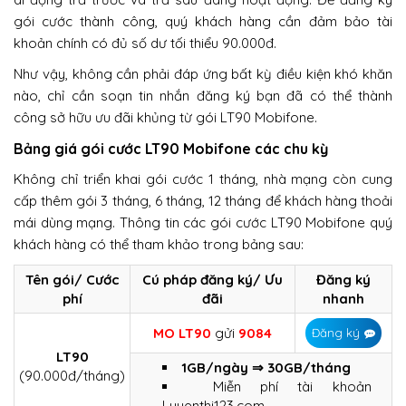
gói cước thành công, quý khách hàng cần đảm bảo tài
khoản chính có đủ số dư tối thiểu 90.000đ.
Như vậy, không cần phải đáp ứng bất kỳ điều kiện khó khăn
nào, chỉ cần soạn tin nhắn đăng ký bạn đã có thể thành
công sở hữu ưu đãi khủng từ gói LT90 Mobifone.
Bảng giá gói cước LT90 Mobifone các chu kỳ
Không chỉ triển khai gói cước 1 tháng, nhà mạng còn cung
cấp thêm gói 3 tháng, 6 tháng, 12 tháng để khách hàng thoải
mái dùng mạng. Thông tin các gói cước LT90 Mobifone quý
khách hàng có thể tham khảo trong bảng sau:
Tên gói/ Cước
Cú pháp đăng ký/ Ưu
Đăng ký
phí
đãi
nhanh
MO LT90
gửi
9084
Đăng ký
LT90
1GB/ngày ⇒ 30GB/tháng
(90.000đ/tháng)
Miễn phí tài khoản
Luyenthi123.com