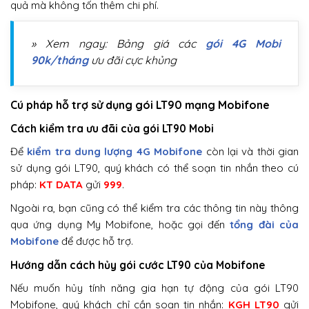
quả mà không tốn thêm chi phí.
» Xem ngay: Bảng giá các
gói 4G Mobi
90k/tháng
ưu đãi cực khủng
Cú pháp hỗ trợ sử dụng gói LT90 mạng Mobifone
Cách kiểm tra ưu đãi của gói LT90 Mobi
Để
kiểm tra dung lượng 4G Mobifone
còn lại và thời gian
sử dụng gói LT90, quý khách có thể soạn tin nhắn theo cú
pháp:
KT DATA
gửi
999
.
Ngoài ra, bạn cũng có thể kiểm tra các thông tin này thông
qua ứng dụng My Mobifone, hoặc gọi đến
tổng đài của
Mobifone
để được hỗ trợ.
Hướng dẫn cách hủy gói cước LT90 của Mobifone
Nếu muốn hủy tính năng gia hạn tự động của gói LT90
Mobifone, quý khách chỉ cần soạn tin nhắn:
KGH LT90
gửi