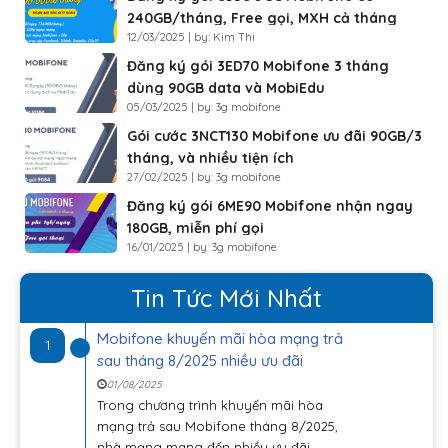
240GB/tháng, Free gọi, MXH cả tháng
12/03/2025 | by: Kim Thi
Đăng ký gói 3ED70 Mobifone 3 tháng
dùng 90GB data và MobiEdu
05/03/2025 | by: 3g mobifone
Gói cước 3NCT130 Mobifone ưu đãi 90GB/3
tháng, và nhiều tiện ích
27/02/2025 | by: 3g mobifone
Đăng ký gói 6ME90 Mobifone nhận ngay
180GB, miễn phí gọi
16/01/2025 | by: 3g mobifone
Tin Tức Mới Nhất
Mobifone khuyến mãi hòa mạng trả
1
sau tháng 8/2025 nhiều ưu đãi
01/08/2025
Trong chương trình khuyến mãi hòa
mạng trả sau Mobifone tháng 8/2025,
nhà mạng mang đến nhiều ưu đãi...