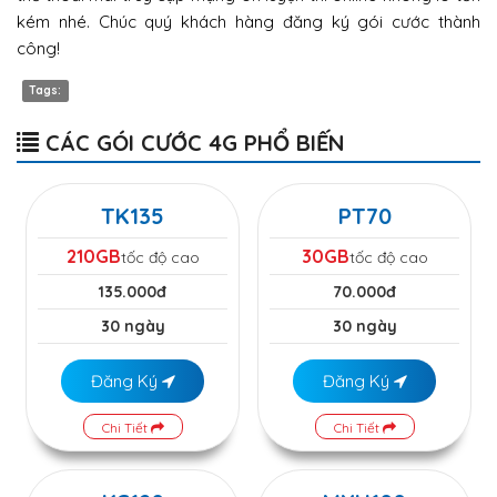
kém nhé. Chúc quý khách hàng đăng ký gói cước thành
công!
Tags:
CÁC GÓI CƯỚC 4G PHỔ BIẾN
TK135
PT70
210GB
30GB
tốc độ cao
tốc độ cao
135.000đ
70.000đ
30 ngày
30 ngày
Đăng Ký
Đăng Ký
Chi Tiết
Chi Tiết