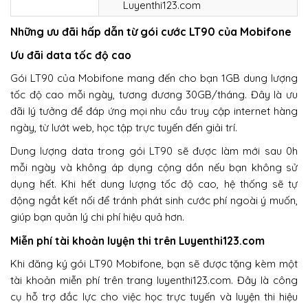
Luyenthi123.com
Những ưu đãi hấp dẫn từ gói cước LT90 của Mobifone
Ưu đãi data tốc độ cao
Gói LT90 của Mobifone mang đến cho bạn 1GB dung lượng
tốc độ cao mỗi ngày, tương đương 30GB/tháng. Đây là ưu
đãi lý tưởng để đáp ứng mọi nhu cầu truy cập internet hàng
ngày, từ lướt web, học tập trực tuyến đến giải trí.
Dung lượng data trong gói LT90 sẽ được làm mới sau 0h
mỗi ngày và không áp dụng cộng dồn nếu bạn không sử
dụng hết. Khi hết dung lượng tốc độ cao, hệ thống sẽ tự
động ngắt kết nối để tránh phát sinh cước phí ngoài ý muốn,
giúp bạn quản lý chi phí hiệu quả hơn.
Miễn phí tài khoản luyện thi trên Luyenthi123.com
Khi đăng ký gói LT90 Mobifone, bạn sẽ được tặng kèm một
tài khoản miễn phí trên trang luyenthi123.com. Đây là công
cụ hỗ trợ đắc lực cho việc học trực tuyến và luyện thi hiệu