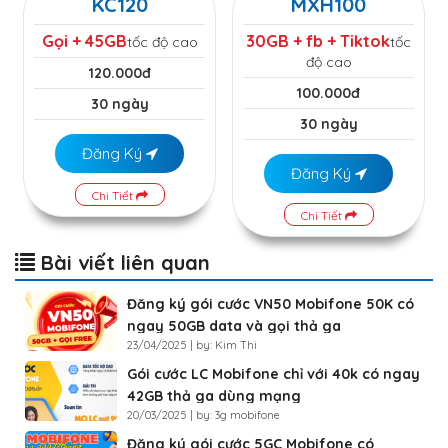
KC120
MXH100
Gọi + 45GB
30GB + fb + Tiktok
tốc độ cao
tốc
độ cao
120.000đ
100.000đ
30 ngày
30 ngày
Đăng Ký
Đăng Ký
Chi Tiết
Chi Tiết
Bài viết liên quan
Đăng ký gói cước VN50 Mobifone 50K có
ngay 50GB data và gọi thả ga
23/04/2025 | by: Kim Thi
Gói cước LC Mobifone chỉ với 40k có ngay
42GB thả ga dùng mạng
20/03/2025 | by: 3g mobifone
Đăng ký gói cước 5GC Mobifone có