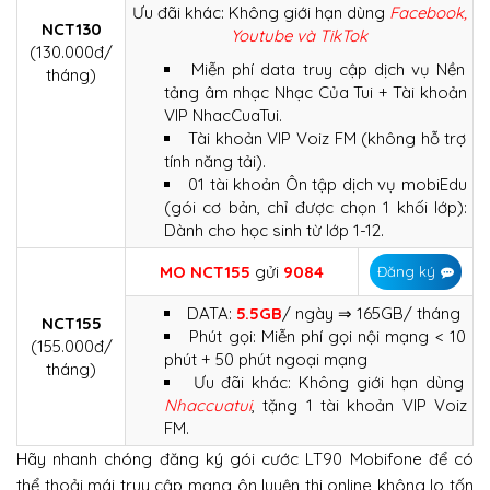
Ưu đãi khác: Không giới hạn dùng
Facebook,
NCT130
Youtube và TikTok
(130.000đ/
Miễn phí data truy cập dịch vụ Nền
tháng)
tảng âm nhạc Nhạc Của Tui + Tài khoản
VIP NhacCuaTui.
Tài khoản VIP Voiz FM (không hỗ trợ
tính năng tải).
01 tài khoản Ôn tập dịch vụ mobiEdu
(gói cơ bản, chỉ được chọn 1 khối lớp):
Dành cho học sinh từ lớp 1-12.
MO NCT155
gửi
9084
Đăng ký
DATA:
5.5GB
/ ngày ⇒ 165GB/ tháng
NCT155
Phút gọi: Miễn phí gọi nội mạng < 10
(155.000đ/
phút + 50 phút ngoại mạng
tháng)
Ưu đãi khác: Không giới hạn dùng
Nhaccuatui
, tặng 1 tài khoản VIP Voiz
FM.
Hãy nhanh chóng đăng ký gói cước LT90 Mobifone để có
thể thoải mái truy cập mạng ôn luyện thi online không lo tốn