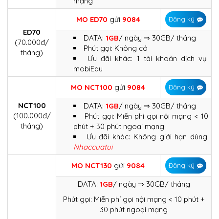
mạng
MO ED70
gửi
9084
Đăng ký
ED70
DATA:
1GB
/ ngày ⇒ 30GB/ tháng
(70.000đ/
Phút gọi: Không có
tháng)
Ưu đãi khác: 1 tài khoản dịch vụ
mobiEdu
MO
NCT100
gửi
9084
Đăng ký
NCT100
DATA:
1GB
/ ngày ⇒ 30GB/ tháng
(100.000đ/
Phút gọi: Miễn phí gọi nội mạng < 10
tháng)
phút + 30 phút ngoại mạng
Ưu đãi khác: Không giới hạn dùng
Nhaccuatui
MO
NCT130
gửi
9084
Đăng ký
DATA:
1GB
/ ngày ⇒ 30GB/ tháng
Phút gọi: Miễn phí gọi nội mạng < 10 phút +
30 phút ngoại mạng