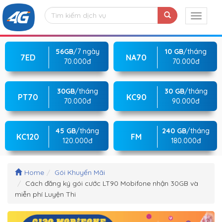
56GB
/7 ngày
10 GB
/tháng
7ED
NA70
70.000đ
70.000đ
30GB
/tháng
30 GB
/tháng
PT70
KC90
70.000đ
90.000đ
45 GB
/tháng
240 GB
/tháng
KC120
FM
120.000đ
180.000đ
Home
Gói Khuyến Mãi
Cách đăng ký gói cước LT90 Mobifone nhận 30GB và
miễn phí Luyện Thi