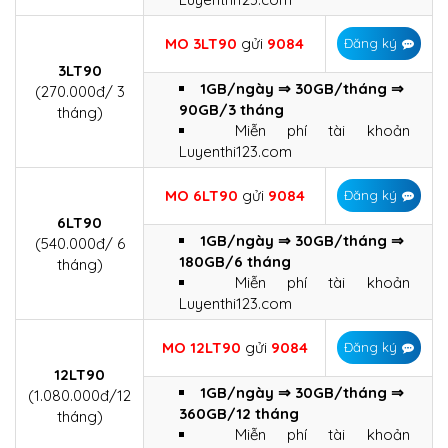
MO 3LT90
gửi
9084
Đăng ký
3LT90
1GB/ngày ⇒ 30GB/tháng ⇒
(270.000đ/ 3
90GB/3 tháng
tháng)
Miễn phí tài khoản
Luyenthi123.com
MO 6LT90
gửi
9084
Đăng ký
6LT90
1GB/ngày ⇒ 30GB/tháng ⇒
(540.000đ/ 6
180GB/6 tháng
tháng)
Miễn phí tài khoản
Luyenthi123.com
MO 12LT90
gửi
9084
Đăng ký
12LT90
1GB/ngày ⇒ 30GB/tháng ⇒
(1.080.000đ/12
360GB/12 tháng
tháng)
Miễn phí tài khoản