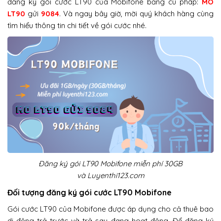
đăng ký gói cước LT90 của Mobifone bằng cú pháp:
MO
LT90
gửi
9084
. Và ngay bây giờ, mời quý khách hàng cùng
tìm hiểu thông tin chi tiết về gói cước nhé.
Đăng ký gói LT90 Mobifone miễn phí 30GB
và Luyenthi123.com
Đối tượng đăng ký gói cước LT90 Mobifone
Gói cước LT90 của Mobifone được áp dụng cho cả thuê bao
di động trả trước và trả sau đang hoạt động. Để đăng ký