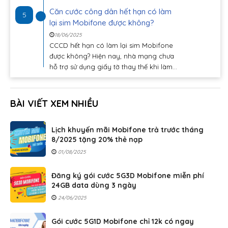
Căn cước công dân hết hạn có làm
5
lại sim Mobifone được không?
18/06/2025
CCCD hết hạn có làm lại sim Mobifone
được không? Hiện nay, nhà mạng chưa
hỗ trợ sử dụng giấy tờ thay thế khi làm...
BÀI VIẾT XEM NHIỀU
Lịch khuyến mãi Mobifone trả trước tháng
8/2025 tặng 20% thẻ nạp
01/08/2025
Đăng ký gói cước 5G3D Mobifone miễn phí
24GB data dùng 3 ngày
24/06/2025
Gói cước 5G1D Mobifone chỉ 12k có ngay