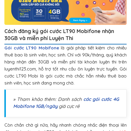
Cách đăng ký gói cước LT90 Mobifone nhận
30GB và miễn phí Luyện Thi
Gói cước LT90 Mobifone
là giải pháp tiết kiệm cho nhiều
thuê bao là sinh viên, học sinh. Chỉ với 90k/tháng, quý khách
hàng nhận đến 30GB và miễn phí tài khoản luyện thi trên
luyenthi123.com, hỗ trợ tốt nhu cầu ôn luyện trực tuyến. Gói
cước LT90 Mobi là gói cước mà chắc hẳn nhiều thuê bao
sinh viên, học sinh đang mong chờ.
» Tham khảo thêm: Danh sách
các gói cước 4G
Mobifone 1GB/ngày
giá cực rẻ
Còn chần chờ gì nữa, hãy nhanh chóng nhấc điện thoại lên