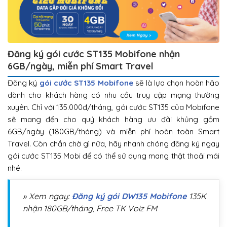
Đăng ký gói cước ST135 Mobifone nhận
6GB/ngày, miễn phí Smart Travel
Đăng ký
gói cước ST135 Mobifone
sẽ là lựa chọn hoàn hảo
dành cho khách hàng có nhu cầu truy cập mạng thường
xuyên. Chỉ với 135.000đ/tháng, gói cước ST135 của Mobifone
sẽ mang đến cho quý khách hàng ưu đãi khủng gồm
6GB/ngày (180GB/tháng) và miễn phí hoàn toàn Smart
Travel. Còn chần chờ gì nữa, hãy nhanh chóng đăng ký ngay
gói cước ST135 Mobi để có thể sử dụng mang thật thoải mái
nhé.
» Xem ngay:
Đăng ký gói DW135 Mobifone
135K
nhận 180GB/tháng, Free TK Voiz FM