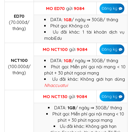
MO ED70
gửi
9084
Đăng ký
ED70
DATA:
1GB
/ ngày ⇒ 30GB/ tháng
(70.000đ/
Phút gọi: Không có
tháng)
Ưu đãi khác: 1 tài khoản dịch vụ
mobiEdu
MO
NCT100
gửi
9084
Đăng ký
NCT100
DATA:
1GB
/ ngày ⇒ 30GB/ tháng
(100.000đ/
Phút gọi: Miễn phí gọi nội mạng < 10
tháng)
phút + 30 phút ngoại mạng
Ưu đãi khác: Không giới hạn dùng
Nhaccuatui
MO
NCT130
gửi
9084
Đăng ký
DATA:
1GB
/ ngày ⇒ 30GB/ tháng
Phút gọi: Miễn phí gọi nội mạng < 10
phút + 30 phút ngoại mạng
Ưu đãi khác: Không giới hạn