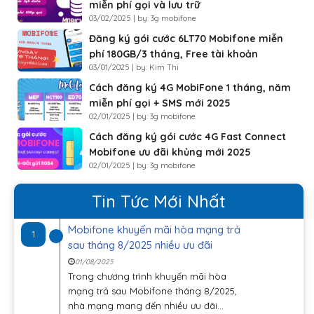
miễn phí gọi và lưu trữ
03/02/2025 | by: 3g mobifone
Đăng ký gói cước 6LT70 Mobifone miễn
phí 180GB/3 tháng, Free tài khoản
03/01/2025 | by: Kim Thi
Luyenthi123
Cách đăng ký 4G MobiFone 1 tháng, năm
miễn phí gọi + SMS mới 2025
02/01/2025 | by: 3g mobifone
Cách đăng ký gói cước 4G Fast Connect
Mobifone ưu đãi khủng mới 2025
02/01/2025 | by: 3g mobifone
Tin Tức Mới Nhất
Mobifone khuyến mãi hòa mạng trả
1
sau tháng 8/2025 nhiều ưu đãi
01/08/2025
Trong chương trình khuyến mãi hòa
mạng trả sau Mobifone tháng 8/2025,
nhà mạng mang đến nhiều ưu đãi...