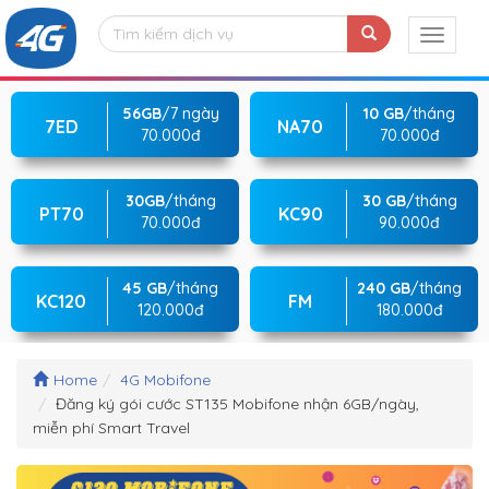
56GB
/7 ngày
10 GB
/tháng
7ED
NA70
70.000đ
70.000đ
30GB
/tháng
30 GB
/tháng
PT70
KC90
70.000đ
90.000đ
45 GB
/tháng
240 GB
/tháng
KC120
FM
120.000đ
180.000đ
Home
4G Mobifone
Đăng ký gói cước ST135 Mobifone nhận 6GB/ngày,
miễn phí Smart Travel