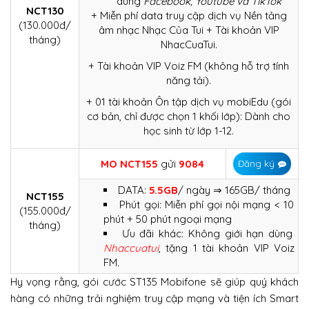
dùng
Facebook, Youtube và TikTok
NCT130
+ Miễn phí data truy cập dịch vụ Nền tảng
(130.000đ/
âm nhạc Nhạc Của Tui + Tài khoản VIP
tháng)
NhacCuaTui.
+ Tài khoản VIP Voiz FM (không hỗ trợ tính
năng tải).
+ 01 tài khoản Ôn tập dịch vụ mobiEdu (gói
cơ bản, chỉ được chọn 1 khối lớp): Dành cho
học sinh từ lớp 1-12.
MO NCT155
gửi
9084
Đăng ký
DATA:
5.5GB
/ ngày ⇒ 165GB/ tháng
NCT155
Phút gọi: Miễn phí gọi nội mạng < 10
(155.000đ/
phút + 50 phút ngoại mạng
tháng)
Ưu đãi khác: Không giới hạn dùng
Nhaccuatui
, tặng 1 tài khoản VIP Voiz
FM.
Hy vọng rằng, gói cước ST135 Mobifone sẽ giúp quý khách
hàng có những trải nghiệm truy cập mạng và tiện ích Smart