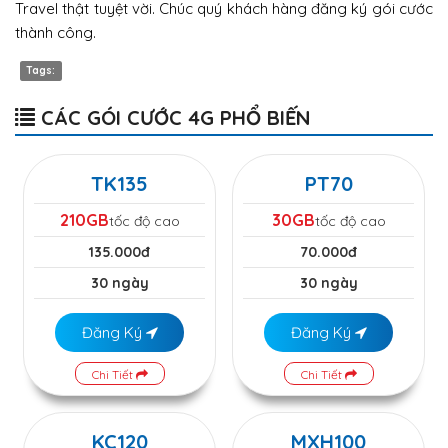
Travel thật tuyệt vời. Chúc quý khách hàng đăng ký gói cước
thành công.
Tags:
CÁC GÓI CƯỚC 4G PHỔ BIẾN
TK135
PT70
210GB
30GB
tốc độ cao
tốc độ cao
135.000đ
70.000đ
30 ngày
30 ngày
Đăng Ký
Đăng Ký
Chi Tiết
Chi Tiết
KC120
MXH100