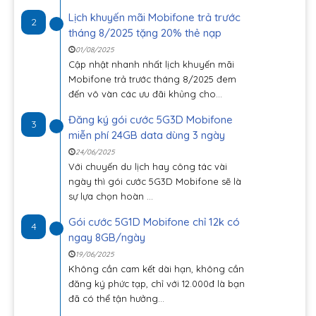
Lịch khuyến mãi Mobifone trả trước
2
tháng 8/2025 tặng 20% thẻ nạp
01/08/2025
Cập nhật nhanh nhất lịch khuyến mãi
Mobifone trả trước tháng 8/2025 đem
đến vô vàn các ưu đãi khủng cho...
Đăng ký gói cước 5G3D Mobifone
3
miễn phí 24GB data dùng 3 ngày
24/06/2025
Với chuyến du lịch hay công tác vài
ngày thì gói cước 5G3D Mobifone sẽ là
sự lựa chọn hoàn ...
Gói cước 5G1D Mobifone chỉ 12k có
4
ngay 8GB/ngày
19/06/2025
Không cần cam kết dài hạn, không cần
đăng ký phức tạp, chỉ với 12.000đ là bạn
đã có thể tận hưởng...