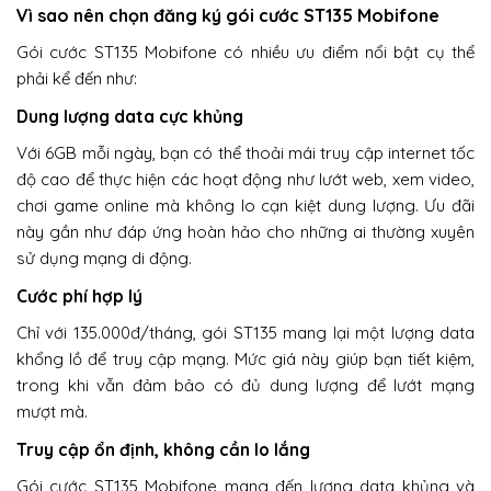
Vì sao nên chọn đăng ký gói cước ST135 Mobifone
Gói cước ST135 Mobifone có nhiều ưu điểm nổi bật cụ thể
phải kể đến như:
Dung lượng data cực khủng
Với 6GB mỗi ngày, bạn có thể thoải mái truy cập internet tốc
độ cao để thực hiện các hoạt động như lướt web, xem video,
chơi game online mà không lo cạn kiệt dung lượng. Ưu đãi
này gần như đáp ứng hoàn hảo cho những ai thường xuyên
sử dụng mạng di động.
Cước phí hợp lý
Chỉ với 135.000đ/tháng, gói ST135 mang lại một lượng data
khổng lồ để truy cập mạng. Mức giá này giúp bạn tiết kiệm,
trong khi vẫn đảm bảo có đủ dung lượng để lướt mạng
mượt mà.
Truy cập ổn định, không cần lo lắng
Gói cước ST135 Mobifone mang đến lượng data khủng và