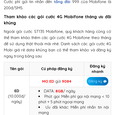
Cước phí gửi tin nhắn đến
tổng đài
999 của Mobifone là
200đ/SMS.
Tham khảo các gói cước 4G Mobifone tháng ưu đãi
khủng
Ngoài gói cước ST135 Mobifone, quý khách hàng cũng có
thể tham khảo thêm các gói cước 4G Mobifone theo tháng
để sử dụng thật thoải mái nhé. Danh sách các gói cước 4G
Mobi giá rẻ data khủng bạn có thể tham khảo và đăng ký
ngay trong bảng sau:
Đăng ký
Tên gói
Cú pháp đăng ký
nhanh
MO
ED
gửi
9084
Đăng ký
ED
DATA:
8GB
/ ngày
(10.000đ/
Phút gọi: Miễn phí gọi nội mạng < 10
ngày)
phút + 5 phút ngoại mạng
Ưu đãi khác: Miễn phí nhắn tin nội
mạng