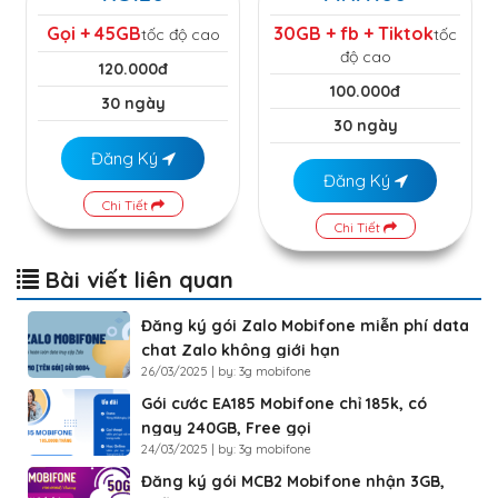
Gọi + 45GB
30GB + fb + Tiktok
tốc độ cao
tốc
độ cao
120.000đ
100.000đ
30 ngày
30 ngày
Đăng Ký
Đăng Ký
Chi Tiết
Chi Tiết
Bài viết liên quan
Đăng ký gói Zalo Mobifone miễn phí data
chat Zalo không giới hạn
26/03/2025 | by: 3g mobifone
Gói cước EA185 Mobifone chỉ 185k, có
ngay 240GB, Free gọi
24/03/2025 | by: 3g mobifone
Đăng ký gói MCB2 Mobifone nhận 3GB,