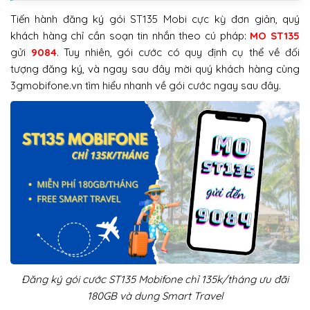
Tiến hành đăng ký gói ST135 Mobi cực kỳ đơn giản, quý
khách hàng chỉ cần soạn tin nhắn theo cú pháp:
MO ST135
gửi
9084
. Tuy nhiên, gói cước có quy định cụ thể về đối
tượng đăng ký, và ngay sau đây mời quý khách hàng cùng
3gmobifone.vn tìm hiểu nhanh về gói cước ngay sau đây.
Đăng ký gói cước ST135 Mobifone chỉ 135k/tháng ưu đãi
180GB và dung Smart Travel