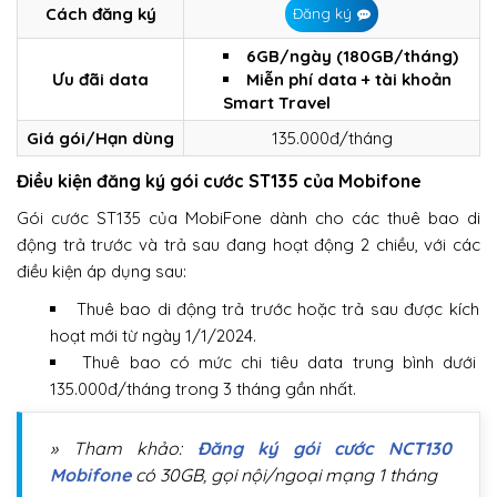
Cách đăng ký
Đăng ký
6GB/ngày (180GB/tháng)
Ưu đãi data
Miễn phí data + tài khoản
Smart Travel
Giá gói/Hạn dùng
135.000đ/tháng
Điều kiện đăng ký gói cước ST135 của Mobifone
Gói cước ST135 của MobiFone dành cho các thuê bao di
động trả trước và trả sau đang hoạt động 2 chiều, với các
điều kiện áp dụng sau:
Thuê bao di động trả trước hoặc trả sau được kích
hoạt mới từ ngày 1/1/2024.
Thuê bao có mức chi tiêu data trung bình dưới
135.000đ/tháng trong 3 tháng gần nhất.
» Tham khảo:
Đăng ký gói cước NCT130
Mobifone
có 30GB, gọi nội/ngoại mạng 1 tháng