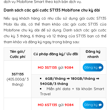
dịch vụ Mobifone Smart theo kịch bản dịch vụ.
Danh sách các gói cước ST135 Mobifone chu kỳ dài
Nếu quý khách hàng có nhu cầu sử dụng gói cước ST135
Mobi lâu dài, có thể tham khảo các gói cước ST135 của
Mobifone chu kỳ dài để sử dụng. Danh sách các gói cước
chu kỳ 3 tháng, 6 tháng và 12 tháng của ST135 bạn có thể
tham khảo và đăng ký ngay trong bảng sau:
Tên gói/
Đăng ký
Cú pháp đăng ký/ Ưu đãi
Cước phí
nhanh
MO 3ST135
gửi
9084
Đăng ký
3ST135
6GB/tháng ⇒ 180GB/tháng ⇒
(405.000đ/ 3
540GB/3 tháng
tháng)
Miễn phí data + tài khoản Smart
Travel
MO 6ST135
gửi
9084
Đăng ký