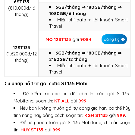
6ST135
6GB/tháng ⇒ 180GB/tháng ⇒
(810.000đ/ 6
1080GB/6 tháng
tháng)
Miễn phí data + tài khoản Smart
Travel
MO 12ST135
gửi
9084
Đăng ký
12ST135
6GB/tháng ⇒ 180GB/tháng ⇒
(1.620.000đ/12
2160GB/12 tháng
tháng)
Miễn phí data + tài khoản Smart
Travel
Cú pháp hỗ trợ gói cước ST135 Mobi
Để kiểm tra các ưu đãi còn lại của gói ST135
Mobifone, soạn tin:
KT ALL
gửi
999
.
Nếu bạn không muốn gói tự động gia hạn, có thể hủy
tính năng này bằng cách soạn tin:
KGH ST135
gửi
999
.
Để hủy hoàn toàn gói ST135 Mobifone, chỉ cần soạn
tin:
HUY ST135
gửi
999
.