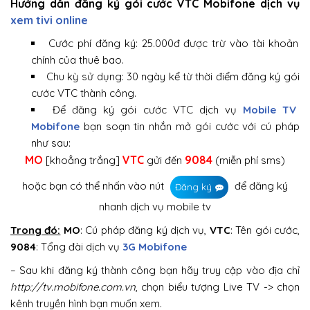
Hướng dẫn đăng ký
gói cước VTC Mobifone dịch vụ
xem tivi online
Cước phí đăng ký: 25.000đ được trừ vào tài khoản
chính của thuê bao.
Chu kỳ sử dụng: 30 ngày kể từ thời điểm đăng ký gói
cước VTC thành công.
Để đăng ký gói cước VTC dịch vụ
Mobile TV
Mobifone
bạn soạn tin nhắn mở gói cước với cú pháp
như sau:
MO
VTC
9084
[khoẳng trắng]
gửi đến
(miễn phí sms)
hoặc bạn có thể nhấn vào nút
để đăng ký
Đăng ký
nhanh dịch vụ mobile tv
Trong đó:
MO
: Cú pháp đăng ký dịch vụ,
VTC
: Tên gói cước,
9084
: Tổng đài dịch vụ
3G Mobifone
– Sau khi đăng ký thành công bạn hãy truy cập vào địa chỉ
http://tv.mobifone.com.vn
, chọn biểu tượng Live TV -> chọn
kênh truyền hình bạn muốn xem.