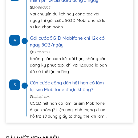
miễn phí 24GB data dùng 3 ngày
24/06/2025
Với chuyến du lịch hay công tác vài
ngày thì gói cước 5G3D Mobifone sẽ là
sự lựa chọn hoàn ...
Gói cước 5G1D Mobifone chỉ 12k có
4
ngay 8GB/ngày
19/06/2025
Không cần cam kết dài hạn, không cần
đăng ký phức tạp, chỉ với 12.000đ là bạn
đã có thể tận hưởng...
Căn cước công dân hết hạn có làm
5
lại sim Mobifone được không?
18/06/2025
CCCD hết hạn có làm lại sim Mobifone
được không? Hiện nay, nhà mạng chưa
hỗ trợ sử dụng giấy tờ thay thế khi làm...