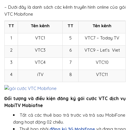
– Dưới đây là danh sách các kênh truyền hình online của gói
VTC Mobifone
TT
Tên kênh
TT
Tên kênh
1
VTC1
5
VTC7 – Today TV
2
VTC3
6
VTC9 – Let’s Viet
3
VTC4
7
VTC10
4
iTV
8
VTC11
Đối tượng và điều kiện đăng ký gói cước VTC dịch vụ
MobiTV Mobiofne
Tất cả các thuê bao trả trước và trả sau MobiFone
đang hoạt động 02 chiều.
Thuê bao phải
đăng ký 3G Mobifone
và đang trong