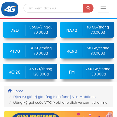
56GB
/7 ngày
10 GB
/tháng
7ED
NA70
70.000đ
70.000đ
30GB
/tháng
30 GB
/tháng
PT70
KC90
70.000đ
90.000đ
45 GB
/tháng
240 GB
/tháng
KC120
FM
120.000đ
180.000đ
Home
Dịch vụ giá trị gia tăng Mobifone | Vas Mobifone
Đăng ký gói cước VTC Mobifone dịch vụ xem tivi online