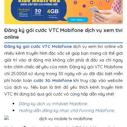
Đăng ký gói cước VTC Mobifone dịch vụ xem tivi
online
Đăng ký gói cước VTC Mobifone
dịch vụ xem tivi online với
nhiều kênh truyền hình đặc sắc sẽ giúp bạn mang cả thế giới
giải trí vào di động mà không cần phải đi đâu xa chỉ ngay
trên chính chiếc dế yêu của mình. Đăng ký gói VTC Mobifone
chỉ 25.000đ sử dụng trong 30 ngày với ưu đãi đặc biệt miễn
phí hoàn toàn
cước 3G Mobifone
khi truy cập vào website
của dịch vụ. Nếu bạn là tính đồ yêu thích kênh truyền hình
VTC thì đừng bỏ qua gói cước vô cùng hấp dẫn này nhé!
Đăng ký dịch vụ mhdviet Mobifone
Hướng dẫn đăng ký nhạc chờ Funring MobiFone