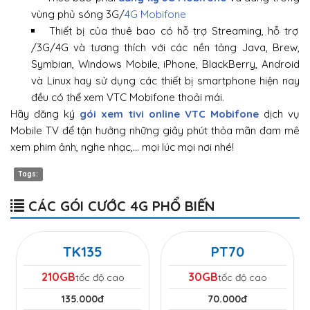
vùng phủ sóng 3G/
4G Mobifone
Thiết bị của thuê bao có hỗ trợ Streaming, hỗ trợ
/3G/4G và tương thích với các nền tảng Java, Brew,
Symbian, Windows Mobile, iPhone, BlackBerry, Android
và Linux hay sử dụng các thiết bị smartphone hiện nay
đều có thể xem VTC Mobifone thoải mái.
Hãy đăng ký
gói xem tivi online VTC Mobifone
dịch vụ
Mobile TV để tận hưởng những giây phút thỏa mãn đam mê
xem phim ảnh, nghe nhạc,… mọi lúc mọi nơi nhé!
Tags:
CÁC GÓI CƯỚC 4G PHỔ BIẾN
TK135
PT70
210GB
30GB
tốc độ cao
tốc độ cao
135.000đ
70.000đ