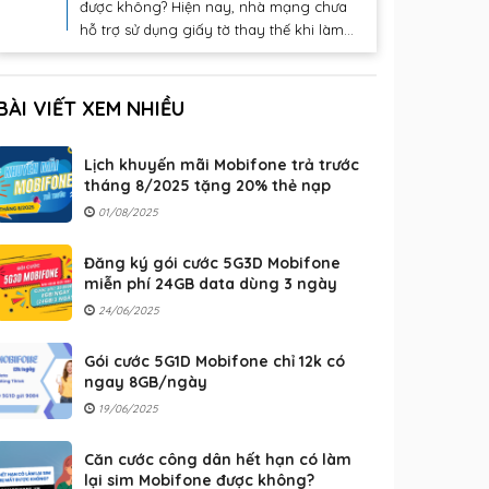
được không? Hiện nay, nhà mạng chưa
hỗ trợ sử dụng giấy tờ thay thế khi làm...
BÀI VIẾT XEM NHIỀU
Lịch khuyến mãi Mobifone trả trước
tháng 8/2025 tặng 20% thẻ nạp
01/08/2025
Đăng ký gói cước 5G3D Mobifone
miễn phí 24GB data dùng 3 ngày
24/06/2025
Gói cước 5G1D Mobifone chỉ 12k có
ngay 8GB/ngày
19/06/2025
Căn cước công dân hết hạn có làm
lại sim Mobifone được không?