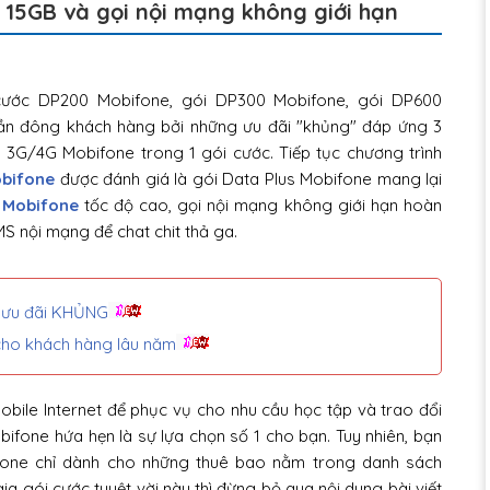
15GB và gọi nội mạng không giới hạn
ước DP200 Mobifone, gói DP300 Mobifone, gói DP600
ần đông khách hàng bởi những ưu đãi "khủng" đáp ứng 3
ập 3G/4G Mobifone trong 1 gói cước. Tiếp tục chương trình
obifone
được đánh giá là gói Data Plus Mobifone mang lại
 Mobifone
tốc độ cao, gọi nội mạng không giới hạn hoàn
S nội mạng để chat chit thả ga.
n ưu đãi KHỦNG
cho khách hàng lâu năm
obile Internet để phục vụ cho nhu cầu học tập và trao đổi
ifone hứa hẹn là sự lựa chọn số 1 cho bạn. Tuy nhiên, bạn
fone chỉ dành cho những thuê bao nằm trong danh sách
ia gói cước tuyệt vời này thì đừng bỏ qua nội dung bài viết