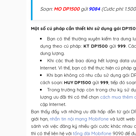
Soạn:
MO DP1500
gửi
9084
(Cước phí: 1.50
Một số cú pháp cần thiết khi sử dụng gói DP15
Bạn có thể thường xuyên kiểm tra dung l
dụng theo cú pháp:
KT DP1500
gửi
999
. Cá
dung lượng.
Khi các thuê bao dùng hết lượng data ưu
Internet. Vì thế, bạn có thể thực hiện cú pháp 
Khi bạn không có nhu cầu sử dụng gói DP
cách soạn:
HUY DP1500
gửi
999
, tiếp đó soạ
Trong trường hợp còn trong chu kỳ sử d
lượng ưu đãi thì có thể chọn
cách mua thêm d
cập Internet.
Bạn thấy đấy với những ưu đãi hấp dẫn từ gói D
giới hạn,
nhắn tin nội mạng Mobifone
và lướt web 
sánh với việc đăng ký nhiều gói cước khác nhau 
thì có thể liên hệ với
tổng đài Mobifone
9090 để đượ