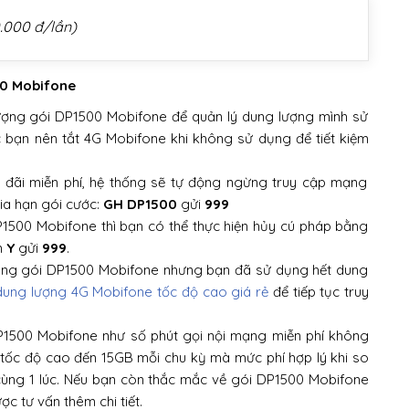
0.000 đ/lần)
00 Mobifone
ượng gói DP1500 Mobifone để quản lý dung lượng mình sử
c bạn nên tắt 4G Mobifone khi không sử dụng để tiết kiệm
 đãi miễn phí, hệ thống sẽ tự động ngừng truy cập mạng
gia hạn gói cước:
GH DP1500
gửi
999
1500 Mobifone thì bạn có thể thực hiện hủy cú pháp bằng
n
Y
gửi
999
.
ụng gói DP1500 Mobifone nhưng bạn đã sử dụng hết dung
ung lượng 4G Mobifone tốc độ cao giá rẻ
để tiếp tục truy
P1500 Mobifone như số phút gọi nội mạng miễn phí không
tốc độ cao đến 15GB mỗi chu kỳ mà mức phí hợp lý khi so
cùng 1 lúc. Nếu bạn còn thắc mắc về gói DP1500 Mobifone
c tư vấn thêm chi tiết.