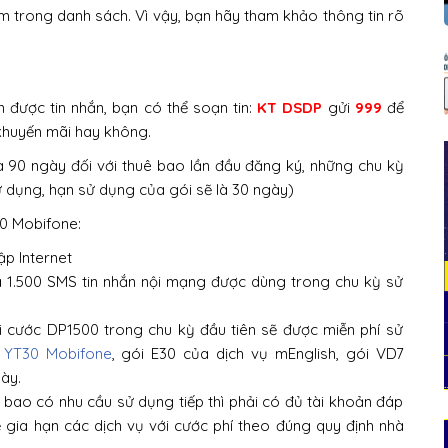
trong danh sách. Vì vậy, bạn hãy tham khảo thông tin rõ
được tin nhắn, bạn có thể soạn tin:
KT DSDP
gửi
999
để
khuyến mãi hay không.
à 90 ngày đối với thuê bao lần đầu đăng ký, những chu kỳ
sử dụng, hạn sử dụng của gói sẽ là 30 ngày)
00 Mobifone:
ập Internet
 1.500 SMS tin nhắn nội mạng được dùng trong chu kỳ sử
cước DP1500 trong chu kỳ đầu tiên sẽ được miễn phí sử
 YT30 Mobifone
, gói E30 của dịch vụ mEnglish, gói VD7
ày.
 bao có nhu cầu sử dụng tiếp thì phải có đủ tài khoản đáp
 gia hạn các dịch vụ với cước phí theo đúng quy định nhà