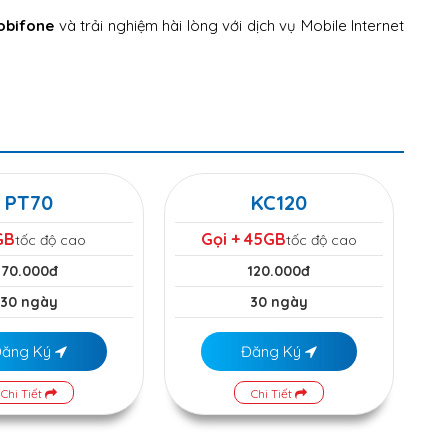
obifone
và trải nghiệm hài lòng với dịch vụ Mobile Internet
PT70
KC120
GB
Gọi + 45GB
tốc độ cao
tốc độ cao
70.000đ
120.000đ
30 ngày
30 ngày
Đăng Ký
Đăng Ký
Chi Tiết
Chi Tiết