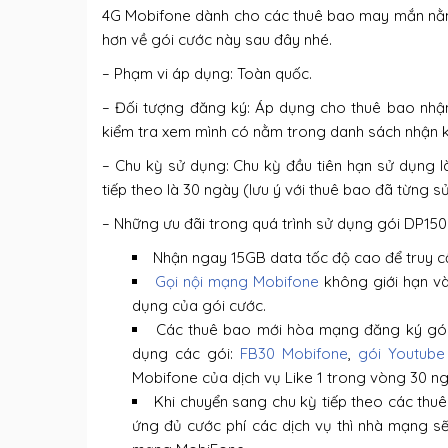
4G Mobifone dành cho các thuê bao may mắn nằm 
hơn về gói cước này sau đây nhé.
– Phạm vi áp dụng: Toàn quốc.
– Đối tượng đăng ký: Áp dụng cho thuê bao nhận 
kiểm tra xem mình có nằm trong danh sách nhận 
– Chu kỳ sử dụng: Chu kỳ đầu tiên hạn sử dụng l
tiếp theo là 30 ngày (lưu ý với thuê bao đã từng 
– Những ưu đãi trong quá trình sử dụng gói DP15
Nhận ngay 15GB data tốc độ cao để truy c
Gọi nội mạng Mobifone
không giới hạn và
dụng của gói cước.
Các thuê bao mới hòa mạng đăng ký gói 
dụng các gói:
FB30 Mobifone
,
gói Youtube
Mobifone của dịch vụ Like 1 trong vòng 30 ng
Khi chuyển sang chu kỳ tiếp theo các thuê
ứng đủ cước phí các dịch vụ thì nhà mạng sẽ