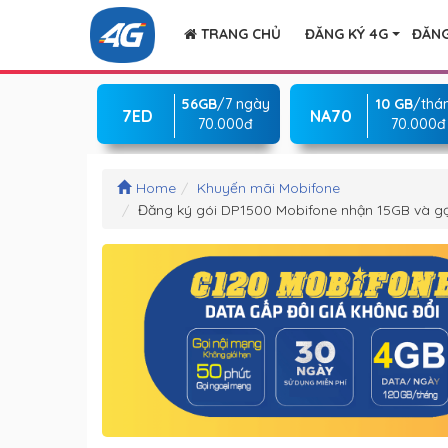
TRANG CHỦ
ĐĂNG KÝ 4G
ĐĂNG
56GB
/7 ngày
10 GB
/thá
7ED
NA70
70.000đ
70.000đ
Home
Khuyến mãi Mobifone
Đăng ký gói DP1500 Mobifone nhận 15GB và gọ