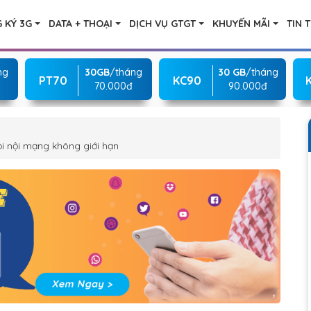
 KÝ 3G
DATA + THOẠI
DỊCH VỤ GTGT
KHUYẾN MÃI
TIN 
ng
30GB
/tháng
30 GB
/tháng
PT70
KC90
70.000đ
90.000đ
i nội mạng không giới hạn