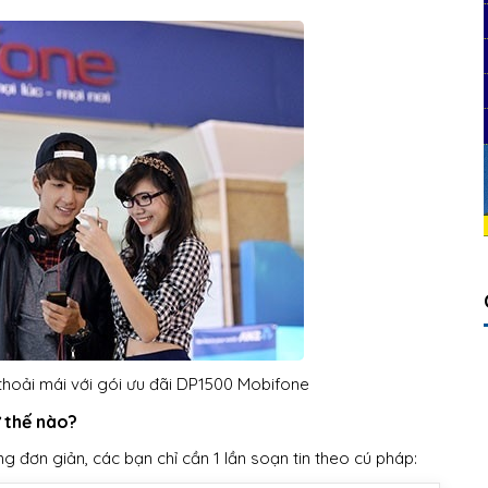
thoải mái với gói ưu đãi DP1500 Mobifone
 thế nào?
đơn giản, các bạn chỉ cần 1 lần soạn tin theo cú pháp: