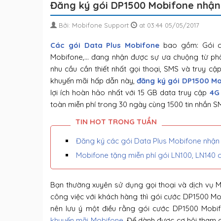
Đăng ký gói DP1500 Mobifone nhận 
Bởi: Mobifone Support
at 03:44 05/05/2017
Các gói Data Plus Mobifone
bao gồm: Gói c
Mobifone,… đang nhận được sự ưa chuộng từ ph
nhu cầu cần thiết nhất gọi thoại, SMS và truy c
khuyến mãi hấp dẫn này,
đăng ký gói DP1500 M
lợi ích hoàn hảo nhất với 15 GB data truy cập
4G
toàn miễn phí trong 30 ngày cùng 1500 tin nhắn SM
Đăng ký các gói Data Plus Mobifone nhậ
Mobifone tặng miễn phí gói LN100, LN140 
Bạn thường xuyên sử dụng gọi thoại và dịch vụ M
công việc với khách hàng thì gói cước DP1500 Mob
nên lưu ý một điều rằng gói cước DP1500 Mobi
khuyến mãi Mobifone
. Để dành được cơ hội tham g