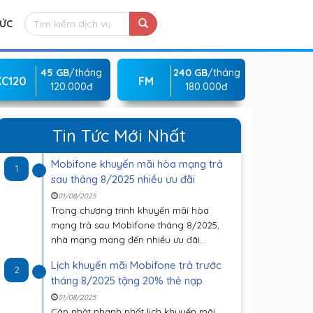
TỨC
45 GB
/tháng
240 GB
/tháng
KC120
FM
120.000đ
180.000đ
Tin Tức Mới Nhất
Mobifone khuyến mãi hòa mạng trả
1
sau tháng 8/2025 nhiều ưu đãi
01/08/2025
Trong chương trình khuyến mãi hòa
mạng trả sau Mobifone tháng 8/2025,
nhà mạng mang đến nhiều ưu đãi...
Lịch khuyến mãi Mobifone trả trước
2
tháng 8/2025 tặng 20% thẻ nạp
01/08/2025
Cập nhật nhanh nhất lịch khuyến mãi