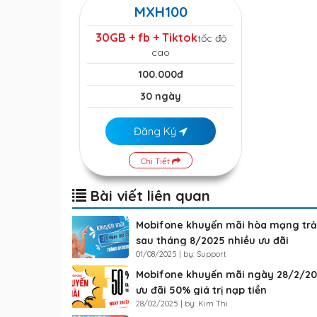
MXH100
30GB + fb + Tiktok
tốc độ
cao
100.000đ
30 ngày
Đăng Ký
Chi Tiết
Bài viết liên quan
Mobifone khuyến mãi hòa mạng trả
sau tháng 8/2025 nhiều ưu đãi
01/08/2025 | by: Support
Mobifone khuyến mãi ngày 28/2/2
ưu đãi 50% giá trị nạp tiền
28/02/2025 | by: Kim Thi