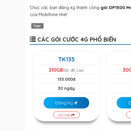
Chúc các bạn đăng ký thành công
gói DP1500 M
của Mobifone nhé!
Tags:
CÁC GÓI CƯỚC 4G PHỔ BIẾN
TK135
210GB
30
tốc độ cao
135.000đ
30 ngày
Đăng Ký
Chi Tiết