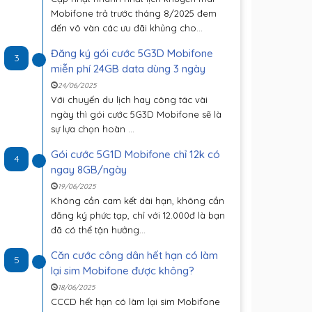
Mobifone trả trước tháng 8/2025 đem
đến vô vàn các ưu đãi khủng cho...
Đăng ký gói cước 5G3D Mobifone
3
miễn phí 24GB data dùng 3 ngày
24/06/2025
Với chuyến du lịch hay công tác vài
ngày thì gói cước 5G3D Mobifone sẽ là
sự lựa chọn hoàn ...
Gói cước 5G1D Mobifone chỉ 12k có
4
ngay 8GB/ngày
19/06/2025
Không cần cam kết dài hạn, không cần
đăng ký phức tạp, chỉ với 12.000đ là bạn
đã có thể tận hưởng...
Căn cước công dân hết hạn có làm
5
lại sim Mobifone được không?
18/06/2025
CCCD hết hạn có làm lại sim Mobifone