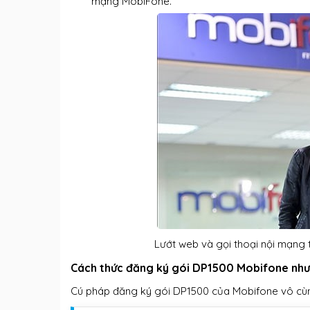
mạng MobiFone.
Lướt web và gọi thoại nội mạng 
Cách thức đăng ký gói DP1500 Mobifone như
Cú pháp đăng ký gói DP1500 của Mobifone vô cùng 