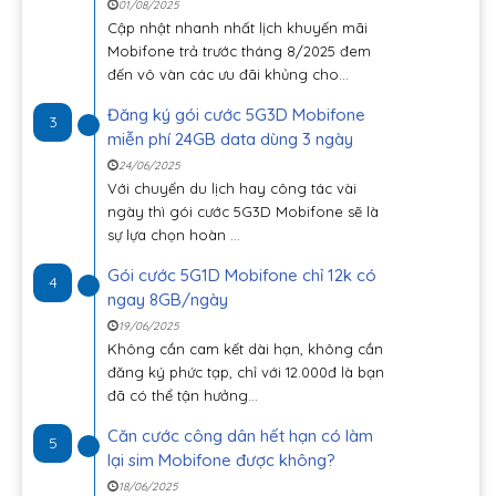
01/08/2025
Cập nhật nhanh nhất lịch khuyến mãi
Mobifone trả trước tháng 8/2025 đem
đến vô vàn các ưu đãi khủng cho...
Đăng ký gói cước 5G3D Mobifone
3
miễn phí 24GB data dùng 3 ngày
24/06/2025
Với chuyến du lịch hay công tác vài
ngày thì gói cước 5G3D Mobifone sẽ là
sự lựa chọn hoàn ...
Gói cước 5G1D Mobifone chỉ 12k có
4
ngay 8GB/ngày
19/06/2025
Không cần cam kết dài hạn, không cần
đăng ký phức tạp, chỉ với 12.000đ là bạn
đã có thể tận hưởng...
Căn cước công dân hết hạn có làm
5
lại sim Mobifone được không?
18/06/2025