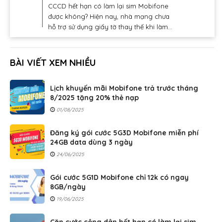
CCCD hết hạn có làm lại sim Mobifone
được không? Hiện nay, nhà mạng chưa
hỗ trợ sử dụng giấy tờ thay thế khi làm...
BÀI VIẾT XEM NHIỀU
Lịch khuyến mãi Mobifone trả trước tháng
8/2025 tặng 20% thẻ nạp
01/08/2025
Đăng ký gói cước 5G3D Mobifone miễn phí
24GB data dùng 3 ngày
24/06/2025
Gói cước 5G1D Mobifone chỉ 12k có ngay
8GB/ngày
19/06/2025