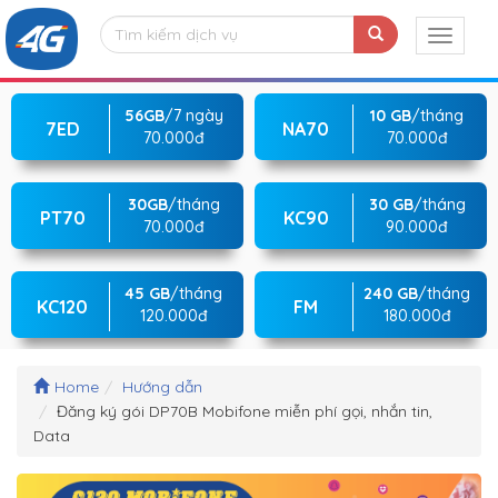
56GB
/7 ngày
10 GB
/tháng
7ED
NA70
70.000đ
70.000đ
30GB
/tháng
30 GB
/tháng
PT70
KC90
70.000đ
90.000đ
45 GB
/tháng
240 GB
/tháng
KC120
FM
120.000đ
180.000đ
Home
Hướng dẫn
Đăng ký gói DP70B Mobifone miễn phí gọi, nhắn tin,
Data