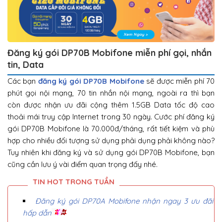
Đăng ký gói DP70B Mobifone miễn phí gọi, nhắn
tin, Data
Các bạn
đăng ký gói DP70B Mobifone
sẽ được miễn phí 70
phút gọi nội mạng, 70 tin nhắn nội mạng, ngoài ra thì bạn
còn được nhận ưu đãi cộng thêm 1.5GB Data tốc độ cao
thoải mái truy cập Internet trong 30 ngày. Cước phí đăng ký
gói DP70B Mobifone là 70.000đ/tháng, rất tiết kiệm và phù
hợp cho nhiều đối tượng sử dụng phải dụng phải không nào?
Tuy nhiên khi đăng ký và sử dụng gói DP70B Mobifone, bạn
cũng cần lưu ý vài điểm quan trọng đấy nhé.
Đăng ký gói DP70A Mobifone nhận ngay 3 ưu đãi
hấp dẫn