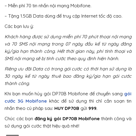
– Miễn phí 70 tin nhắn nội mạng Mobifone.
– Tặng 1.5GB Data dùng để truy cập Internet tốc độ cao.
Các bạn lưu ý:
Khách hàng được sử dụng miễn phí 70 phút thoại nội mạng
và 70 SMS nội mạng trong 07 ngày đầu kể từ ngày đăng
ký/gia hạn thành công. Hết thời gian này, phí tính thoại và
SMS nội mạng sẽ bị tính cước theo quy định hiện hành.
Riêng ưu đãi Data có trong gói cước có thời hạn sử dụng là
30 ngày kể từ ngày thuê bao đăng ký/gia hạn gói cước
thành công.
Khi bạn muốn hủy gói DP70B Mobifone để chuyển sang
gói
cước 3G Mobifone
khác để sử dụng thì chỉ cần soạn tin
nhắn theo cú pháp sau:
HUY DP70B
gửi
999.
Chúc các bạn
đăng ký gói DP70B Mobifone
thành công và
sử dụng gói cước thật hiệu quả nhé!