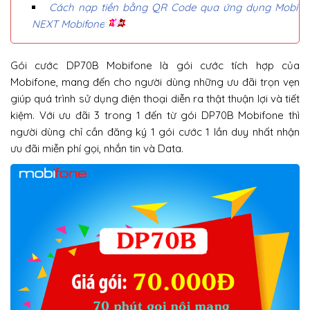
Cách nạp tiền bằng QR Code qua ứng dụng Mobi
NEXT Mobifone
Gói cước DP70B Mobifone là gói cước tích hợp của
Mobifone, mang đến cho người dùng những ưu đãi trọn vẹn
giúp quá trình sử dụng điện thoại diễn ra thật thuận lợi và tiết
kiệm. Với ưu đãi 3 trong 1 đến từ gói DP70B Mobifone thì
người dùng chỉ cần đăng ký 1 gói cước 1 lần duy nhất nhận
ưu đãi miễn phí gọi, nhắn tin và Data.