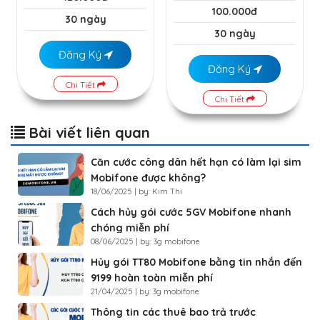
100.000đ
30 ngày
30 ngày
Đăng Ký
Đăng Ký
Chi Tiết
Chi Tiết
Bài viết liên quan
Căn cước công dân hết hạn có làm lại sim
Mobifone được không?
18/06/2025 | by: Kim Thi
Cách hủy gói cước 5GV Mobifone nhanh
chóng miễn phí
08/06/2025 | by: 3g mobifone
Hủy gói TT80 Mobifone bằng tin nhắn đến
9199 hoàn toàn miễn phí
21/04/2025 | by: 3g mobifone
Thông tin các thuê bao trả trước