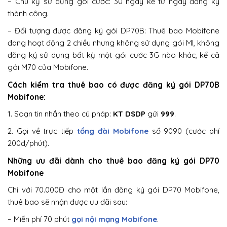
– Chu kỳ sử dụng gói cước: 30 ngày kể từ ngày đăng ký
thành công.
– Đối tượng được đăng ký gói DP70B: Thuê bao Mobifone
đang hoạt động 2 chiều nhưng không sử dụng gói MI, không
đăng ký sử dụng bất kỳ một gói cước 3G nào khác, kể cả
gói M70 của Mobifone.
Cách kiểm tra thuê bao có được đăng ký gói DP70B
Mobifone:
1. Soạn tin nhắn theo cú pháp:
KT DSDP
gửi
999
.
2. Gọi về trực tiếp
tổng đài Mobifone
số 9090 (cước phí
200đ/phút).
Những ưu đãi dành cho thuê bao đăng ký gói DP70
Mobifone
Chỉ với 70.000Đ cho một lần đăng ký gói DP70 Mobifone,
thuê bao sẽ nhận được ưu đãi sau:
– Miễn phí 70 phút
gọi nội mạng Mobifone
.