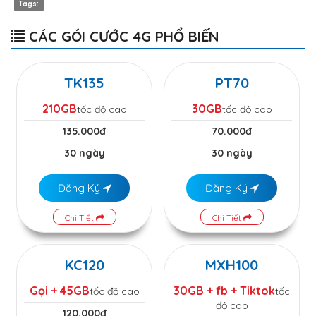
Tags:
CÁC GÓI CƯỚC 4G PHỔ BIẾN
TK135
PT70
210GB
30GB
tốc độ cao
tốc độ cao
135.000đ
70.000đ
30 ngày
30 ngày
Đăng Ký
Đăng Ký
Chi Tiết
Chi Tiết
KC120
MXH100
Gọi + 45GB
30GB + fb + Tiktok
tốc độ cao
tốc
độ cao
120.000đ