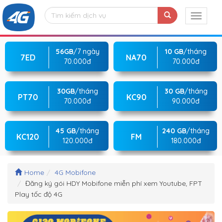
56GB
/7 ngày
10 GB
/tháng
7ED
NA70
70.000đ
70.000đ
30GB
/tháng
30 GB
/tháng
PT70
KC90
70.000đ
90.000đ
45 GB
/tháng
240 GB
/tháng
KC120
FM
120.000đ
180.000đ
Home
4G Mobifone
Đăng ký gói HDY Mobifone miễn phí xem Youtube, FPT
Play tốc độ 4G