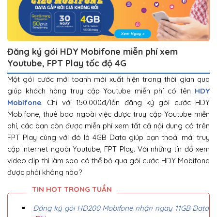
Đăng ký gói HDY Mobifone miễn phí xem
Youtube, FPT Play tốc độ 4G
Một gói cước mới toanh mới xuất hiện trong thời gian qua
giúp khách hàng truy cập Youtube miễn phí có tên
HDY
Mobifone
. Chỉ với 150.000đ/lần đăng ký gói cước HDY
Mobifone, thuê bao ngoài việc được truy cập Youtube miễn
phí, các bạn còn được miễn phí xem tất cả nội dung có trên
FPT Play cùng với đó là 4GB Data giúp bạn thoải mái truy
cập Internet ngoài Youtube, FPT Play. Với những tín đồ xem
video clip thì làm sao có thể bỏ qua gói cước HDY Mobifone
được phải không nào?
Đăng ký gói HD200 Mobifone nhận ngay 11GB Data