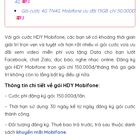
4G
Gói cước 4G TN4G Mobifone ưu đãi 15GB chỉ 50.000Đ
Với gói cước HDY Mobifone, các bạn sẽ có khoảng thời gian
giải trí trọn vẹn và tuyệt vời hơn rất nhiều vì gói cước vừa ưu
đãi xem video miễn phí vừa tặng Data cho bạn lướt
Facebook, chat Zalo, đọc báo, nghe nhạc online. Đăng ký
gói HDY Mobifone trọn gói chỉ 150.000đ/tháng thả ga giải
trí không còn lo lắng bất kỳ điều gì nữa.
Thông tin chi tiết về gói HDY Mobifone:
– Cước phí đăng ký gói: 150.000đ/lần.
– Thời hạn sử dụng: 30 ngày kể từ ngày đăng ký gói cước
thành công.
– Đối tượng đăng ký: Thuê bao trả trước, trả sau thuộc danh
sách
khuyến mãi Mobifone
.