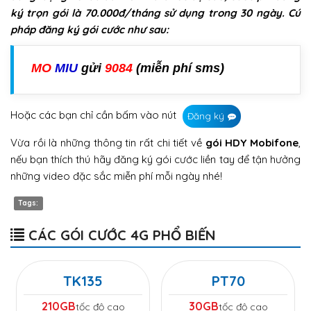
ký trọn gói là 70.000đ/tháng sử dụng trong 30 ngày. Cú
pháp đăng ký gói cước như sau:
MO
MIU
gửi
9084
(miễn phí sms)
Hoặc các bạn chỉ cần bấm vào nút
Đăng ký
Vừa rồi là những thông tin rất chi tiết về
gói HDY Mobifone
,
nếu bạn thích thú hãy đăng ký gói cước liền tay để tận hưởng
những video đặc sắc miễn phí mỗi ngày nhé!
Tags:
CÁC GÓI CƯỚC 4G PHỔ BIẾN
TK135
PT70
210GB
30GB
tốc độ cao
tốc độ cao