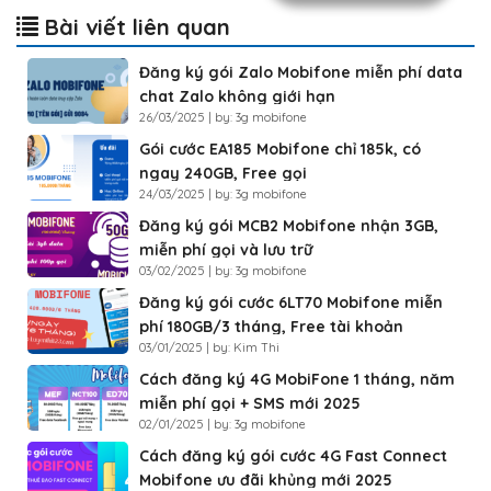
Bài viết liên quan
Đăng ký gói Zalo Mobifone miễn phí data
chat Zalo không giới hạn
26/03/2025 | by: 3g mobifone
Gói cước EA185 Mobifone chỉ 185k, có
ngay 240GB, Free gọi
24/03/2025 | by: 3g mobifone
Đăng ký gói MCB2 Mobifone nhận 3GB,
miễn phí gọi và lưu trữ
03/02/2025 | by: 3g mobifone
Đăng ký gói cước 6LT70 Mobifone miễn
phí 180GB/3 tháng, Free tài khoản
03/01/2025 | by: Kim Thi
Luyenthi123
Cách đăng ký 4G MobiFone 1 tháng, năm
miễn phí gọi + SMS mới 2025
02/01/2025 | by: 3g mobifone
Cách đăng ký gói cước 4G Fast Connect
Mobifone ưu đãi khủng mới 2025