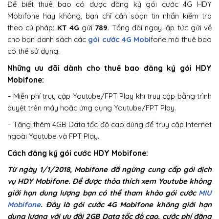
Để biết thuê bao có được đăng ký gói cước 4G HDY
Mobifone hay không, bạn chỉ cần soạn tin nhắn kiểm tra
theo cú pháp:
KT 4G
gửi
789
. Tổng đài ngay lập tức gửi về
cho bạn danh sách các
gói cước 4G Mobi
fone mà thuê bao
có thể sử dụng.
Những ưu đãi dành cho thuê bao đăng ký gói HDY
Mobifone:
– Miễn phí truy cập Youtube/FPT Play khi truy cập bằng trình
duyệt trên máy hoặc ứng dụng Youtube/FPT Play.
– Tặng thêm 4GB Data tốc độ cao dùng để truy cập Internet
ngoài Youtube và FPT Play.
Cách đăng ký gói cước HDY Mobifone:
Từ ngày 1/1/2018, Mobifone đã ngừng cung cấp gói dịch
vụ HDY Mobifone. Để được thỏa thích xem Youtube không
giới hạn dung lượng bạn có thể tham khảo gói cước
MIU
Mobifone
. Đây là gói cước 4G Mobifone không giới hạn
dung lượng với ưu đãi 2GB Data tốc độ cao, cước phí đăng