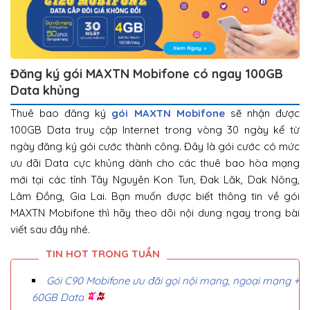
Đăng ký gói MAXTN Mobifone có ngay 100GB
Data khủng
Thuê bao đăng ký
gói MAXTN Mobifone
sẽ nhận được
100GB Data truy cập Internet trong vòng 30 ngày kể từ
ngày đăng ký gói cước thành công. Đây là gói cước có mức
ưu đãi Data cực khủng dành cho các thuê bao hòa mạng
mới tại các tỉnh Tây Nguyên Kon Tun, Đak Lăk, Dak Nông,
Lâm Đồng, Gia Lai. Bạn muốn được biết thông tin về gói
MAXTN Mobifone thì hãy theo dõi nội dung ngay trong bài
viết sau đây nhé.
Gói C90 Mobifone ưu đãi gọi nội mạng, ngoại mạng +
60GB Data