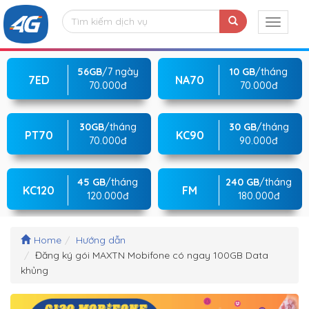
56GB
/7 ngày
10 GB
/tháng
7ED
NA70
70.000đ
70.000đ
30GB
/tháng
30 GB
/tháng
PT70
KC90
70.000đ
90.000đ
45 GB
/tháng
240 GB
/tháng
KC120
FM
120.000đ
180.000đ
Home
Hướng dẫn
Đăng ký gói MAXTN Mobifone có ngay 100GB Data
khủng