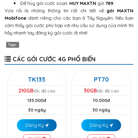
Để hủy gói cước soạn:
HUY MAXTN
gửi
789
.
Vừa rồi là những thông tin rất chi tiết về
gói MAXTN
Mobifone
dành riêng cho các bạn ở Tây Nguyên. Nếu bạn
cảm thấy gói cước phù hợp với nhu cầu sử dụng của mình thì
hãy nhanh tay đăng ký gói cước đi nhé!
Tags:
CÁC GÓI CƯỚC 4G PHỔ BIẾN
TK135
PT70
210GB
30GB
tốc độ cao
tốc độ cao
135.000đ
70.000đ
30 ngày
30 ngày
Đăng Ký
Đăng Ký