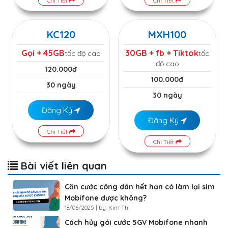
Chi Tiết
Chi Tiết
KC120
MXH100
Gọi + 45GB
30GB + fb + Tiktok
tốc độ cao
tốc
độ cao
120.000đ
100.000đ
30 ngày
30 ngày
Đăng Ký
Đăng Ký
Chi Tiết
Chi Tiết
Bài viết liên quan
Căn cước công dân hết hạn có làm lại sim
Mobifone được không?
18/06/2025 | by: Kim Thi
Cách hủy gói cước 5GV Mobifone nhanh