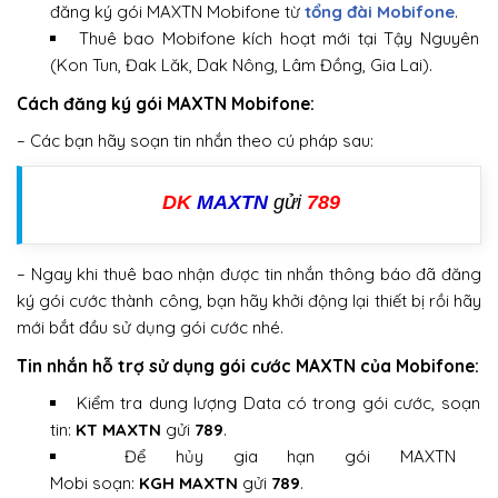
đăng ký gói MAXTN Mobifone từ
tổng đài Mobifone
.
Thuê bao Mobifone kích hoạt mới tại Tậy Nguyên
(Kon Tun, Đak Lăk, Dak Nông, Lâm Đồng, Gia Lai).
Cách đăng ký gói MAXTN Mobifone:
– Các bạn hãy soạn tin nhắn theo cú pháp sau:
DK
MAXTN
gửi
789
– Ngay khi thuê bao nhận được tin nhắn thông báo đã đăng
ký gói cước thành công, bạn hãy khởi động lại thiết bị rồi hãy
mới bắt đầu sử dụng gói cước nhé.
Tin nhắn hỗ trợ sử dụng gói cước MAXTN của Mobifone:
Kiểm tra dung lượng Data có trong gói cước, soạn
tin:
KT MAXTN
gửi
789
.
Để hủy gia hạn gói MAXTN
Mobi soạn:
KGH MAXTN
gửi
789
.