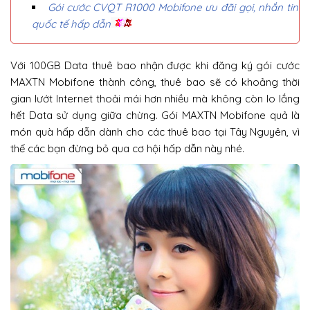
Gói cước CVQT R1000 Mobifone ưu đãi gọi, nhắn tin
quốc tế hấp dẫn
Với 100GB Data thuê bao nhận được khi đăng ký gói cước
MAXTN Mobifone thành công, thuê bao sẽ có khoảng thời
gian lướt Internet thoải mái hơn nhiều mà không còn lo lắng
hết Data sử dụng giữa chừng. Gói MAXTN Mobifone quả là
món quà hấp dẫn dành cho các thuê bao tại Tây Nguyên, vì
thế các bạn đừng bỏ qua cơ hội hấp dẫn này nhé.