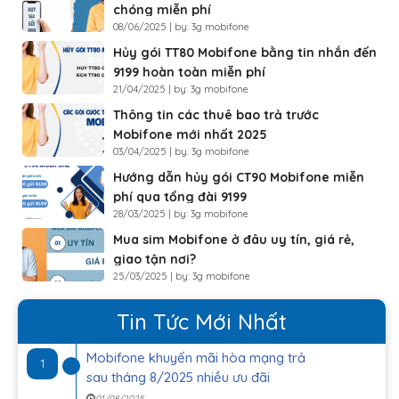
chóng miễn phí
08/06/2025 | by: 3g mobifone
Hủy gói TT80 Mobifone bằng tin nhắn đến
9199 hoàn toàn miễn phí
21/04/2025 | by: 3g mobifone
Thông tin các thuê bao trả trước
Mobifone mới nhất 2025
03/04/2025 | by: 3g mobifone
Hướng dẫn hủy gói CT90 Mobifone miễn
phí qua tổng đài 9199
28/03/2025 | by: 3g mobifone
Mua sim Mobifone ở đâu uy tín, giá rẻ,
giao tận nơi?
25/03/2025 | by: 3g mobifone
Tin Tức Mới Nhất
Mobifone khuyến mãi hòa mạng trả
1
sau tháng 8/2025 nhiều ưu đãi
01/08/2025