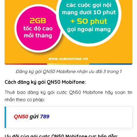
Đăng ký gói QN50 Mobifone nhận ưu đãi 3 trong 1
Cách đăng ký gói QN50 Mobifone:
Thuê bao đăng ký gói cước QN50 Mobifone hãy soạn tin
nhắn theo cú pháp:
QN50
gửi
789
Ưu đãi của gói cước QN50 Mobifone cực hấp dẫn: