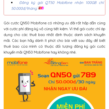
Đăng ký gói QT50 Mobifone nhận 100GB chỉ
50.000đ/tháng
Gói cước QN50 Mobifone có những ưu đãi rất hấp dẫn cùng
với cước phí đăng ký vồ cùng tiết kiệm. Vì thế gói cước chỉ áp
dụng cho các thuê bao nhất định thuộc danh sách khuyến
mãi. Các bạn hãy dành ít phút cho bài viết sau đây để biết
thuê bao của mình có thuộc đối tượng đăng ký gói cước
khuyến mãi QN50 Mobifone hay không nhé.