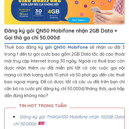
Đăng ký gói QN50 Mobifone nhận 2GB Data +
Gọi thả ga chỉ 50.000đ
Thuê bao đăng ký
gói QN50 Mobifone
sẽ nhận ưu đãi 3
trong 1 đến từ gói cước bao gồm 2GB Data tốc độ cao thoải
mái truy cập Internet trong 30 ngày. Ngoài ra thuê bao còn
được nhận thêm ưu đãi miễn phí tất cả các cuộc gọi nội
mạng có thời lượng dưới 10 phút và 50 phút gọi đến các thuê
bao ngoại mạng. Để có được tất cả các ưu đãi trên bạn chỉ
cần bỏ ra cước phí đăng ký chỉ 50.000đ/tháng thôi, quá hấp
dẫn đúng không nào?
Đăng ký gói THAGA100 Mobifone nhận 102GB Data
chỉ 50.000đ