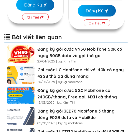
Đăng Ký
Đăng Ký
Chi Tiết
Chi Tiết
Bài viết liên quan
Đăng ký gói cước VN50 Mobifone 50K có
ngay 50GB data và gọi thả ga
23/04/2025 | by: Kim Thi
Gói cước LC Mobifone chỉ với 40k có ngay
42GB thả ga dùng mạng
20/03/2025 | by: 3g mobifone
Đăng ký gói cước 5GC Mobifone có
240GB/tháng, Free gọi, MXH cả tháng
12/03/2025 | by: Kim Thi
Đăng ký gói 3ED70 Mobifone 3 tháng
dùng 90GB data và MobiEdu
05/03/2025 | by: 3g mobifone
Gói cước 3NCT130 Mobifone ưu đãi 90GB/3