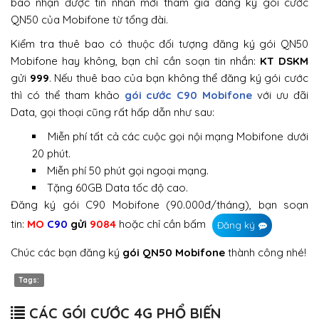
bao nhận được tin nhắn mời tham gia đăng ký gói cước
QN50 của Mobifone từ tổng đài.
Kiểm tra thuê bao có thuộc đối tượng đăng ký gói QN50
Mobifone hay không, bạn chỉ cần soạn tin nhắn:
KT DSKM
gửi
999
. Nếu thuê bao của bạn không thể đăng ký gói cước
thì có thể tham khảo
gói cước C90 Mobifone
với ưu đãi
Data, gọi thoại cũng rất hấp dẫn như sau:
Miễn phí tất cả các cuộc gọi nội mạng Mobifone dưới
20 phút.
Miễn phí 50 phút gọi ngoại mạng.
Tặng 60GB Data tốc độ cao.
Đăng ký gói C90 Mobifone (90.000đ/tháng), bạn soạn
tin:
MO
C90
gửi
9084
hoặc chỉ cần bấm
Đăng ký
Chúc các bạn đăng ký
gói QN50 Mobifone
thành công nhé!
Tags:
CÁC GÓI CƯỚC 4G PHỔ BIẾN