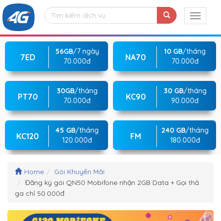
56GB
/7 ngày
10 GB
/tháng
7ED
NA70
70.000đ
70.000đ
30GB
/tháng
30 GB
/tháng
PT70
KC90
70.000đ
90.000đ
45 GB
/tháng
240 GB
/tháng
KC120
FM
120.000đ
180.000đ
Home
Gói Khuyến Mãi
Đăng ký gói QN50 Mobifone nhận 2GB Data + Gọi thả
ga chỉ 50.000đ