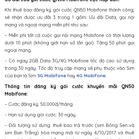
Khi thuê bao đăng ký gói cước QN50 Mobifone thành công,
sẽ nhận được ưu đãi 3 trong 1 gồm: Ưu đãi Data, gọi nội
mạng và ngoại mạng miễn phí như sau:
– Miễn phí tất cả cuộc gọi nội mạng Mobifone có thời lượng
dưới 10 phút (không giới hạn số lần gọi). Tặng 50 phút gọi
ngoại mạng.
– Có ngay 2GB Data 3G/4G Mobifone tốc độ cao sử dụng
trong 30 ngày. Tốc độ truy cập mạng sẽ phụ thuộc vào Sim
của bạn là Sim
3G Mobifone
hay
4G Mobifone
.
Thông tin đăng ký gói cước khuyến mãi QN50
Mobifone:
– Cước đăng ký: 50.000đ/tháng.
– Hạn sử dụng gói cước: 30 ngày.
– Đối tượng sử dụng: thuê bao trả trước (sim Bông Sen và
sim Ban Trắng) hòa mạng mới từ ngày 4/10/2017 và thuê