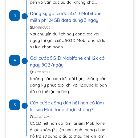
đến vô vàn các ưu đãi khủng cho...
Đăng ký gói cước 5G3D Mobifone
3
miễn phí 24GB data dùng 3 ngày
24/06/2025
Với chuyến du lịch hay công tác vài
ngày thì gói cước 5G3D Mobifone sẽ là
sự lựa chọn hoàn ...
Gói cước 5G1D Mobifone chỉ 12k có
4
ngay 8GB/ngày
19/06/2025
Không cần cam kết dài hạn, không cần
đăng ký phức tạp, chỉ với 12.000đ là bạn
đã có thể tận hưởng...
Căn cước công dân hết hạn có làm
5
lại sim Mobifone được không?
18/06/2025
CCCD hết hạn có làm lại sim Mobifone
được không? Hiện nay, nhà mạng chưa
hỗ trợ sử dụng giấy tờ thay thế khi làm...