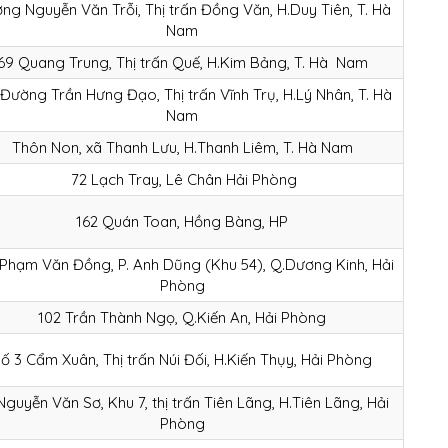
ng Nguyễn Văn Trỗi, Thị trấn Đồng Văn, H.Duy Tiên, T. Hà
Nam
69 Quang Trung, Thị trấn Quế, H.Kim Bảng, T. Hà Nam
 Đường Trần Hưng Đạo, Thị trấn Vĩnh Trụ, H.Lý Nhân, T. Hà
Nam
Thôn Non, xã Thanh Lưu, H.Thanh Liêm, T. Hà Nam
72 Lạch Tray, Lê Chân Hải Phòng
162 Quán Toan, Hồng Bàng, HP
Phạm Văn Đồng, P. Anh Dũng (Khu 54), Q.Dương Kinh, Hải
Phòng
102 Trần Thành Ngọ, Q.Kiến An, Hải Phòng
ố 3 Cẩm Xuân, Thị trấn Núi Đối, H.Kiến Thụy, Hải Phòng
Nguyễn Văn Sơ, Khu 7, thị trấn Tiên Lãng, H.Tiên Lãng, Hải
Phòng