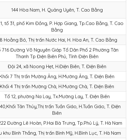
144 Hòa Nam, H. Quảng Uyên, T. Cao Bằng
1, tổ 31, phố Kim Đồng, P. Hợp Giang, Tp.Cao Bằng, T. Cao
Bằng
8 Hoằng Bó, Thị trấn Nước Hai, H. Hòa An, T. Cao Bằng
ố 716 Đường Võ Nguyên Giáp Tổ Dân Phố 2 Phường Tân
Thanh Tp Điện Biên Phủ, Tỉnh Điện Biên
Đội 24, xã Noong Hẹt, H.Điện Biên, T. Điện Biên
Khối 7 Thị trấn Mường Ảng, H.Mường Ảng, T. Điện Biên
Khối 4 Thị trấn Mường Chà, H.Mường Chà, T. Điện Biên
Tổ 12, phường Na Lay, Tx.Mường Lay, T. Điện Biên
40,Khối Tân Thủy,Thị trấn Tuần Giáo, H.Tuần Giáo, T. Điện
Biên
222 Đường Lê Hoàn, P.Hai Bà Trưng, Tp.Phủ Lý, T. Hà Nam
u khu Bình Thắng, Thị trấn Bình Mỹ, H.Bình Lục, T. Hà Nam