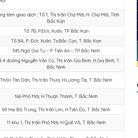
Nội
ng tâm giao dịch : Tổ 1, Thị trấn Chợ Mới, H. Chợ Mới, Tỉnh
Bắc Kạn
Tổ 7B, P.Đức Xuân, TP Bắc Kạn
Tổ 8A, P. Đức Xuân, Tx.Bắc Cạn, T. Bắc Kạn
345 Ngô Gia Tự – P Tiền An – TP Bắc Ninh
 4 đường Nguyễn Văn Cừ, Thị trấn Gia Bình, H.Gia Bình, T.
Bắc Ninh
Thôn Tân Dân, Thị trấn Thứa, H.Lương Tài, T. Bắc Ninh
166 Phố Mới, H.Thuận Thành, T. Bắc Ninh
69 Hai Bà Trưng, Thị trấn Lim, H.Tiên Du, T. Bắc Ninh
11 khu 1, Thị trấn Phố Mới, H.Quế Võ, T. Bắc Ninh