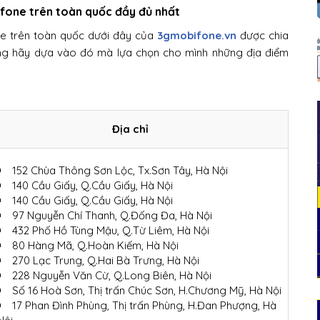
fone trên toàn quốc đầy đủ nhất
e trên toàn quốc dưới đây của
3gmobifone.vn
được chia
ng hãy dựa vào đó mà lựa chọn cho mình những địa điểm
Địa chỉ
152 Chùa Thông Sơn Lộc, Tx.Sơn Tây, Hà Nội
140 Cầu Giấy, Q.Cầu Giấy, Hà Nội
140 Cầu Giấy, Q.Cầu Giấy, Hà Nội
97 Nguyễn Chí Thanh, Q.Đống Đa, Hà Nội
432 Phố Hồ Tùng Mậu, Q.Từ Liêm, Hà Nội
80 Hàng Mã, Q.Hoàn Kiếm, Hà Nội
270 Lạc Trung, Q.Hai Bà Trưng, Hà Nội
228 Nguyễn Văn Cừ, Q.Long Biên, Hà Nội
Số 16 Hoà Sơn, Thị trấn Chúc Sơn, H.Chương Mỹ, Hà Nội
17 Phan Đình Phùng, Thị trấn Phùng, H.Đan Phượng, Hà