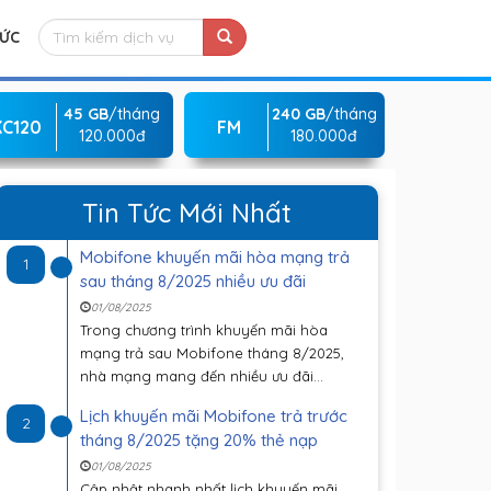
TỨC
45 GB
/tháng
240 GB
/tháng
KC120
FM
120.000đ
180.000đ
Tin Tức Mới Nhất
Mobifone khuyến mãi hòa mạng trả
1
sau tháng 8/2025 nhiều ưu đãi
01/08/2025
Trong chương trình khuyến mãi hòa
mạng trả sau Mobifone tháng 8/2025,
nhà mạng mang đến nhiều ưu đãi...
Lịch khuyến mãi Mobifone trả trước
2
tháng 8/2025 tặng 20% thẻ nạp
01/08/2025
Cập nhật nhanh nhất lịch khuyến mãi