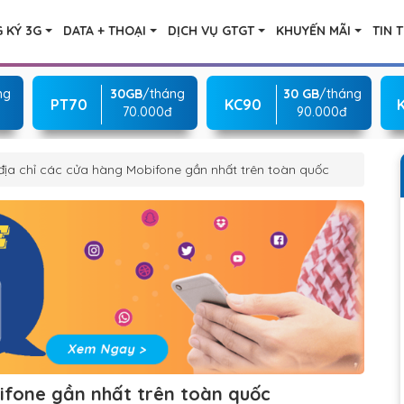
 KÝ 3G
DATA + THOẠI
DỊCH VỤ GTGT
KHUYẾN MÃI
TIN 
ng
30GB
/tháng
30 GB
/tháng
PT70
KC90
70.000đ
90.000đ
địa chỉ các cửa hàng Mobifone gần nhất trên toàn quốc
ifone gần nhất trên toàn quốc