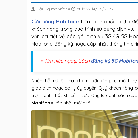
Bởi: 3g mobifone
at 10:22 14/06/2023
Cửa hàng Mobifone
trên toàn quốc là địa đi
khách hàng trong quá trình sử dụng dịch vụ. 
vấn chi tiết về các gói dịch vụ 3G 4G 5G Mo
Mobifone, đăng ký hoặc cập nhật thông tin chín
» Tìm hiểu ngay: Cách
đăng ký 5G Mobifo
Nhằm hỗ trợ tốt nhất cho người dùng, tại mỗi tỉ
giao dịch hoặc đại lý ủy quyền. Quý khách hàng có
trợ nhanh nhất khi cần. Dưới đây là danh sách c
Mobifone
cập nhật mới nhất.