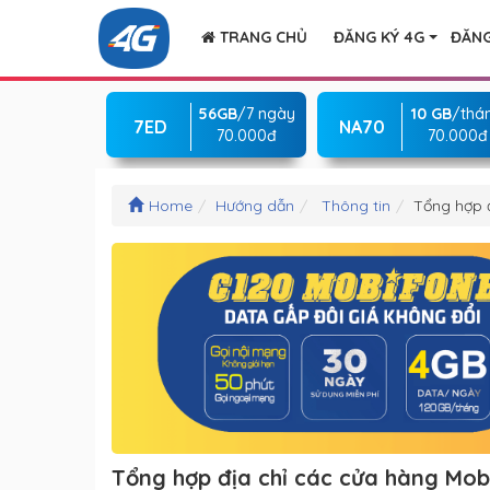
TRANG CHỦ
ĐĂNG KÝ 4G
ĐĂNG
56GB
/7 ngày
10 GB
/thá
7ED
NA70
70.000đ
70.000đ
Home
Hướng dẫn
Thông tin
Tổng hợp 
Tổng hợp địa chỉ các cửa hàng Mob