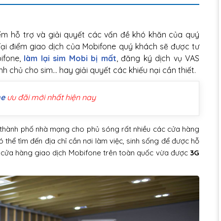
ểm hỗ trợ và giải quyết các vấn đề khó khăn của quý
Tại điểm giao dịch của Mobifone quý khách sẽ được tư
bifone,
làm lại sim Mobi bị mất
, đăng ký dịch vụ VAS
h chủ cho sim… hay giải quyết các khiếu nại cần thiết.
ne
ưu đãi mới nhất hiện nay
nh/thành phố nhà mạng cho phủ sóng rất nhiều các cửa hàng
 thể tìm đến địa chỉ cần nơi làm việc, sinh sống để được hỗ
ác cửa hàng giao dịch Mobifone trên toàn quốc vừa được
3G