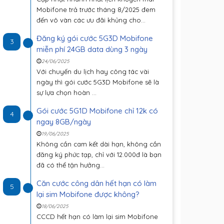
Mobifone trả trước tháng 8/2025 đem
đến vô vàn các ưu đãi khủng cho...
Đăng ký gói cước 5G3D Mobifone
3
miễn phí 24GB data dùng 3 ngày
24/06/2025
Với chuyến du lịch hay công tác vài
ngày thì gói cước 5G3D Mobifone sẽ là
sự lựa chọn hoàn ...
Gói cước 5G1D Mobifone chỉ 12k có
4
ngay 8GB/ngày
19/06/2025
Không cần cam kết dài hạn, không cần
đăng ký phức tạp, chỉ với 12.000đ là bạn
đã có thể tận hưởng...
Căn cước công dân hết hạn có làm
5
lại sim Mobifone được không?
18/06/2025
CCCD hết hạn có làm lại sim Mobifone