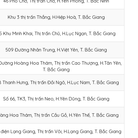
46 Phố Chờ, Thị trấn Chờ, H.Yên Phong, T. Bắc Ninh
Khu 3 thị trấn Thắng, H.Hiệp Hoà, T. Bắc Giang
5 Khu Minh Khai, Thị trấn Chũ, H.Lục Ngạn, T. Bắc Giang
509 Đường Nhân Trung, H.Việt Yên, T. Bắc Giang
Đường Hoàng Hoa Thám, Thị trấn Cao Thượng, H.Tân Yên,
T. Bắc Giang
 Thanh Hưng, Thị trấn Đồi Ngô, H.Lục Nam, T. Bắc Giang
Số 66, TK3, Thị trấn Neo, H.Yên Dũng, T. Bắc Giang
àng Hoa Thám, Thị trấn Cầu Gồ, H.Yên Thế, T. Bắc Giang
điện Lạng Giang, Thị trấn Vôi, H.Lạng Giang, T. Bắc Giang