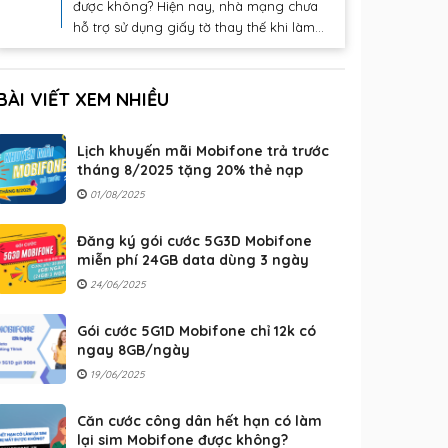
được không? Hiện nay, nhà mạng chưa
hỗ trợ sử dụng giấy tờ thay thế khi làm...
BÀI VIẾT XEM NHIỀU
Lịch khuyến mãi Mobifone trả trước
tháng 8/2025 tặng 20% thẻ nạp
01/08/2025
Đăng ký gói cước 5G3D Mobifone
miễn phí 24GB data dùng 3 ngày
24/06/2025
Gói cước 5G1D Mobifone chỉ 12k có
ngay 8GB/ngày
19/06/2025
Căn cước công dân hết hạn có làm
lại sim Mobifone được không?