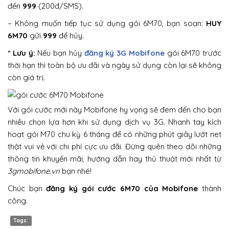
đến
999
(200đ/SMS).
– Không muốn tiếp tục sử dụng gói 6M70, bạn soạn:
HUY
6M70
gửi
999
để hủy.
* Lưu ý:
Nếu bạn hủy
đăng ký 3G Mobifone
gói 6M70 trước
thời hạn thì toàn bộ ưu đãi và ngày sử dụng còn lại sẽ không
còn giá trị.
Với gói cước mới này Mobifone hy vọng sẽ đem đến cho bạn
nhiều chọn lựa hơn khi sử dụng dịch vụ 3G. Nhanh tay kích
hoạt gói M70 chu kỳ 6 tháng để có những phút giây lướt net
thật vui vẻ với chi phí cực ưu đãi. Đừng quên theo dõi những
thông tin khuyến mãi, hướng dẫn hay thủ thuật mới nhất từ
3gmobifone.vn
bạn nhé!
Chúc bạn
đăng ký gói cước 6M70 của Mobifone
thành
công.
Tags: