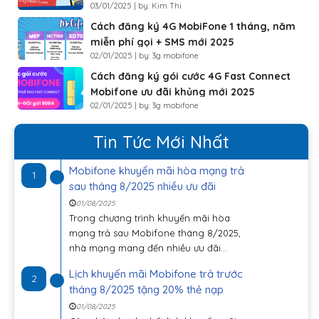
03/01/2025 | by: Kim Thi
Luyenthi123
Cách đăng ký 4G MobiFone 1 tháng, năm
miễn phí gọi + SMS mới 2025
02/01/2025 | by: 3g mobifone
Cách đăng ký gói cước 4G Fast Connect
Mobifone ưu đãi khủng mới 2025
02/01/2025 | by: 3g mobifone
Tin Tức Mới Nhất
Mobifone khuyến mãi hòa mạng trả
1
sau tháng 8/2025 nhiều ưu đãi
01/08/2025
Trong chương trình khuyến mãi hòa
mạng trả sau Mobifone tháng 8/2025,
nhà mạng mang đến nhiều ưu đãi...
Lịch khuyến mãi Mobifone trả trước
2
tháng 8/2025 tặng 20% thẻ nạp
01/08/2025