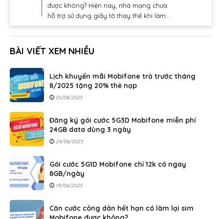
được không? Hiện nay, nhà mạng chưa
hỗ trợ sử dụng giấy tờ thay thế khi làm...
BÀI VIẾT XEM NHIỀU
Lịch khuyến mãi Mobifone trả trước tháng
8/2025 tặng 20% thẻ nạp
01/08/2025
Đăng ký gói cước 5G3D Mobifone miễn phí
24GB data dùng 3 ngày
24/06/2025
Gói cước 5G1D Mobifone chỉ 12k có ngay
8GB/ngày
19/06/2025
Căn cước công dân hết hạn có làm lại sim
Mobifone được không?