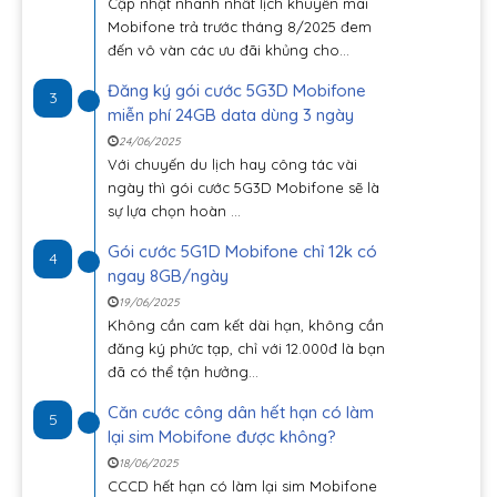
Cập nhật nhanh nhất lịch khuyến mãi
Mobifone trả trước tháng 8/2025 đem
đến vô vàn các ưu đãi khủng cho...
Đăng ký gói cước 5G3D Mobifone
3
miễn phí 24GB data dùng 3 ngày
24/06/2025
Với chuyến du lịch hay công tác vài
ngày thì gói cước 5G3D Mobifone sẽ là
sự lựa chọn hoàn ...
Gói cước 5G1D Mobifone chỉ 12k có
4
ngay 8GB/ngày
19/06/2025
Không cần cam kết dài hạn, không cần
đăng ký phức tạp, chỉ với 12.000đ là bạn
đã có thể tận hưởng...
Căn cước công dân hết hạn có làm
5
lại sim Mobifone được không?
18/06/2025
CCCD hết hạn có làm lại sim Mobifone