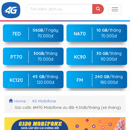
56GB
/7 ngày
10 GB
/tháng
7ED
NA70
70.000đ
70.000đ
30GB
/tháng
30 GB
/tháng
PT70
KC90
70.000đ
90.000đ
45 GB
/tháng
240 GB
/tháng
KC120
FM
120.000đ
180.000đ
Home
4G Mobifone
Gói cước 6M70 Mobifone ưu đãi 4,5GB/tháng (x6 tháng)