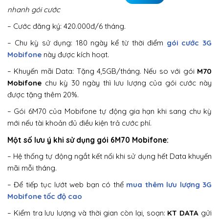
nhanh gói cước
– Cước đăng ký: 420.000đ/6 tháng.
– Chu kỳ sử dụng: 180 ngày kể từ thời điểm
gói cước 3G
Mobifone
này được kích hoạt.
– Khuyến mãi Data: Tặng 4,5GB/tháng. Nếu so với gói
M70
Mobifone
chu kỳ 30 ngày thì lưu lượng của gói cước này
được tặng thêm 20%.
– Gói 6M70 của Mobifone tự động gia hạn khi sang chu kỳ
mới nếu tài khoản đủ điều kiện trả cước phí.
Một số lưu ý khi sử dụng gói 6M70 Mobifone:
– Hệ thống tự động ngắt kết nối khi sử dụng hết Data khuyến
mãi mỗi tháng.
– Để tiếp tục lướt web bạn có thể
mua thêm lưu lượng 3G
Mobifone tốc độ cao
– Kiểm tra lưu lượng và thời gian còn lại, soạn:
KT DATA
gửi