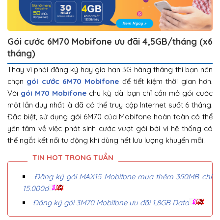
Gói cước 6M70 Mobifone ưu đãi 4,5GB/tháng (x6
tháng)
Thay vì phải đăng ký hay gia hạn 3G hàng tháng thì bạn nên
chọn
gói cước 6M70 Mobifone
để tiết kiệm thời gian hơn.
Với
gói M70 Mobifone
chu kỳ dài bạn chỉ cần mở gói cước
một lần duy nhất là đã có thể truy cập Internet suốt 6 tháng.
Đặc biệt, sử dụng gói 6M70 của Mobifone hoàn toàn có thể
yên tâm về việc phát sinh cước vượt gói bởi vì hệ thống có
thể ngắt kết nối tự động khi dùng hết lưu lượng khuyến mãi.
Đăng ký gói MAX15 Mobifone mua thêm 350MB chỉ
15.000đ
Đăng ký gói 3M70 Mobifone ưu đãi 1,8GB Data