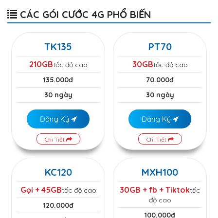
CÁC GÓI CƯỚC 4G PHỔ BIẾN
TK135
PT70
210GB
30GB
tốc độ cao
tốc độ cao
135.000đ
70.000đ
30 ngày
30 ngày
Đăng Ký
Đăng Ký
Chi Tiết
Chi Tiết
KC120
MXH100
Gọi + 45GB
30GB + fb + Tiktok
tốc độ cao
tốc
độ cao
120.000đ
100.000đ