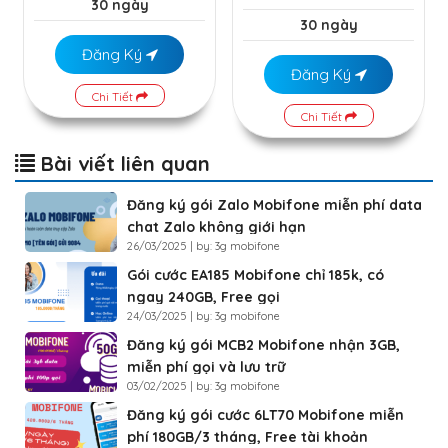
30 ngày
30 ngày
Đăng Ký
Đăng Ký
Chi Tiết
Chi Tiết
Bài viết liên quan
Đăng ký gói Zalo Mobifone miễn phí data
chat Zalo không giới hạn
26/03/2025 | by: 3g mobifone
Gói cước EA185 Mobifone chỉ 185k, có
ngay 240GB, Free gọi
24/03/2025 | by: 3g mobifone
Đăng ký gói MCB2 Mobifone nhận 3GB,
miễn phí gọi và lưu trữ
03/02/2025 | by: 3g mobifone
Đăng ký gói cước 6LT70 Mobifone miễn
phí 180GB/3 tháng, Free tài khoản