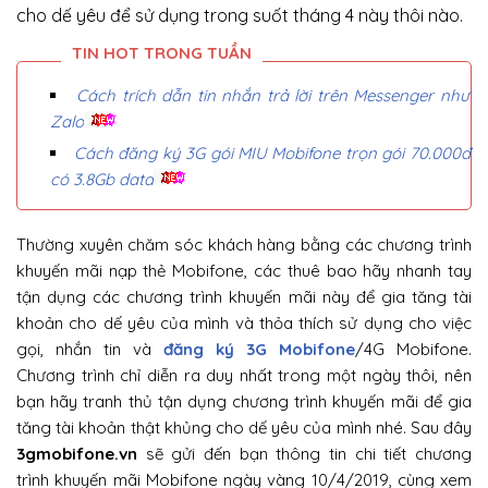
cho dế yêu để sử dụng trong suốt tháng 4 này thôi nào.
Cách trích dẫn tin nhắn trả lời trên Messenger như
Zalo
Cách đăng ký 3G gói MIU Mobifone trọn gói 70.000đ
có 3.8Gb data
Thường xuyên chăm sóc khách hàng bằng các chương trình
khuyến mãi nạp thẻ Mobifone, các thuê bao hãy nhanh tay
tận dụng các chương trình khuyến mãi này để gia tăng tài
khoản cho dế yêu của mình và thỏa thích sử dụng cho việc
gọi, nhắn tin và
đăng ký 3G Mobifone
/4G Mobifone.
Chương trình chỉ diễn ra duy nhất trong một ngày thôi, nên
bạn hãy tranh thủ tận dụng chương trình khuyến mãi để gia
tăng tài khoản thật khủng cho dế yêu của mình nhé. Sau đây
3gmobifone.vn
sẽ gửi đến bạn thông tin chi tiết chương
trình khuyến mãi Mobifone ngày vàng 10/4/2019, cùng xem