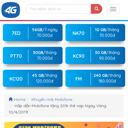
56GB
/7 ngày
10 GB
/tháng
7ED
NA70
70.000đ
70.000đ
30GB
/tháng
30 GB
/tháng
PT70
KC90
70.000đ
90.000đ
45 GB
/tháng
240 GB
/tháng
KC120
FM
120.000đ
180.000đ
Home
Khuyến mãi Mobifone
Hấp dẫn Mobifone tặng 20% thẻ nạp Ngày Vàng
10/4/2019