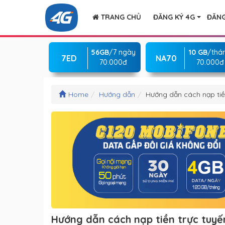
TRANG CHỦ
ĐĂNG KÝ 4G
ĐĂNG
56GB
/7 ngày
10 GB
/thá
7ED
NA70
70.000đ
70.000đ
Home
Hướng dẫn
Hướng dẫn cách nạp tiề
Hướng dẫn cách nạp tiền trực tuy