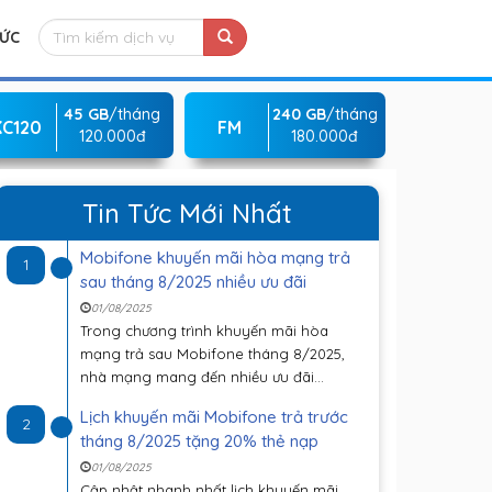
TỨC
45 GB
/tháng
240 GB
/tháng
KC120
FM
120.000đ
180.000đ
Tin Tức Mới Nhất
Mobifone khuyến mãi hòa mạng trả
1
sau tháng 8/2025 nhiều ưu đãi
01/08/2025
Trong chương trình khuyến mãi hòa
mạng trả sau Mobifone tháng 8/2025,
nhà mạng mang đến nhiều ưu đãi...
Lịch khuyến mãi Mobifone trả trước
2
tháng 8/2025 tặng 20% thẻ nạp
01/08/2025
Cập nhật nhanh nhất lịch khuyến mãi