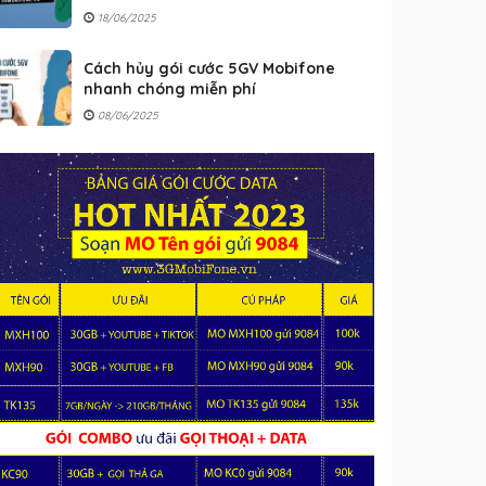
18/06/2025
Cách hủy gói cước 5GV Mobifone
nhanh chóng miễn phí
08/06/2025