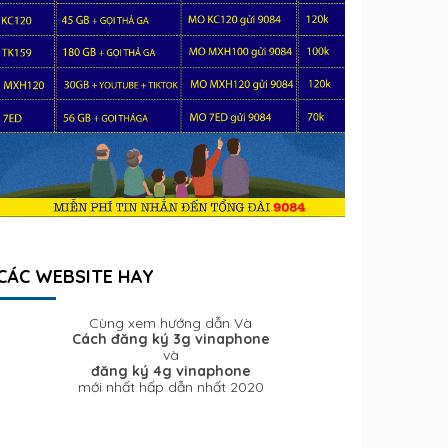
CÁC WEBSITE HAY
Cùng xem hướng dẫn Và
Cách đăng ký 3g vinaphone
và
đăng ký 4g vinaphone
mới nhất hấp dẫn nhất 2020