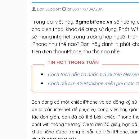
Bởi: Support
at 03:17 19/04/2019
Trong bài viết này,
3gmobifone.vn
sẽ hướng 
cho điện thoại khác để cùng sử dụng. Phát Wifi
sẻ mạng internet trong trường hợp người thân
iPhone như thế nào? Bạn hãy dành ít phút cho 
trên điện thoại iPhone như thế nào nhé.
Cách trích dẫn tin nhắn trả lời trên Messe
Cách đổi sim 4G Mobifone miễn phí cước 1
Bạn đang có một chiếc iPhone và có đăng ký sử 
bè lại cần internet để phục vụ công việc hay giải t
tác đơn giản, bạn đã có thể biến chiếc iPhone th
phát wifi thông thường. Chưa đến 30 giây, bạn đã c
chức năng được trang bị sẵn có trên iPhone, bạn 