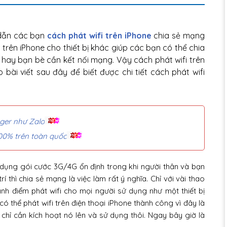
dẫn các bạn
cách phát wifi trên iPhone
chia sẻ mạng
 trên iPhone cho thiết bị khác giúp các bạn có thể chia
 hay bạn bè cần kết nối mạng. Vậy cách phát wifi trên
bài viết sau đây để biết được chi tiết cách phát wifi
nger như Zalo
00% trên toàn quốc
dụng gói cước 3G/4G ổn định trong khi người thân và bạn
rí thì chia sẻ mạng là việc làm rất ý nghĩa. Chỉ với vài thao
ành điểm phát wifi cho mọi người sử dụng như một thiết bị
ó thể phát wifi trên điện thoại iPhone thành công vì đây là
chỉ cần kích hoạt nó lên và sử dụng thôi. Ngay bây giờ là