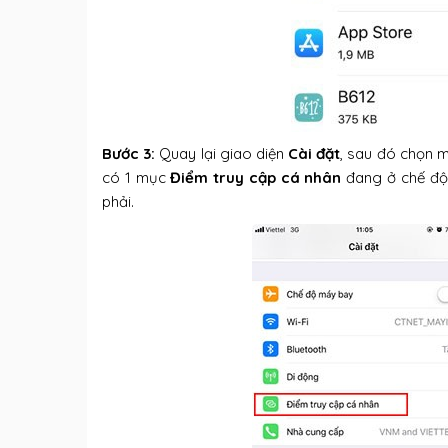
Bước 3:
Quay lại giao diện
Cài đặt
, sau đó chọn
có 1 mục
Điểm truy cập cá nhân
đang ở chế độ 
phải.