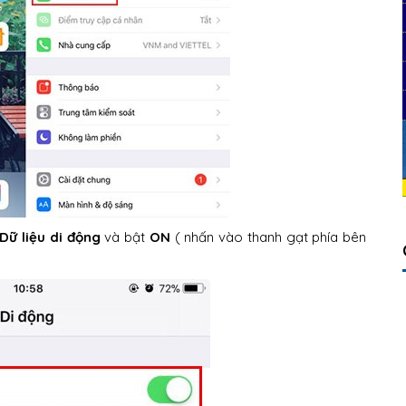
Dữ liệu di động
và bật
ON
( nhấn vào thanh gạt phía bên