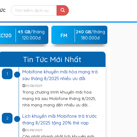
TỨC
45 GB
/tháng
240 GB
/tháng
KC120
FM
120.000đ
180.000đ
Tin Tức Mới Nhất
Mobifone khuyến mãi hòa mạng trả
1
sau tháng 8/2025 nhiều ưu đãi
01/08/2025
Trong chương trình khuyến mãi hòa
mạng trả sau Mobifone tháng 8/2025,
nhà mạng mang đến nhiều ưu đãi...
Lịch khuyến mãi Mobifone trả trước
2
tháng 8/2025 tặng 20% thẻ nạp
01/08/2025
Cập nhật nhanh nhất lịch khuyến mãi