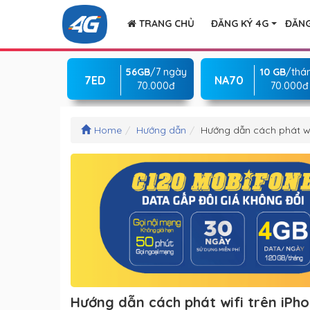
TRANG CHỦ
ĐĂNG KÝ 4G
ĐĂNG
56GB
/7 ngày
10 GB
/thá
7ED
NA70
70.000đ
70.000đ
Home
Hướng dẫn
Hướng dẫn cách phát wi
Hướng dẫn cách phát wifi trên iPh