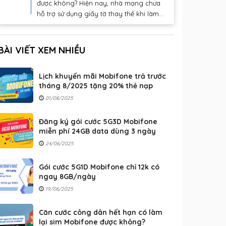
được không? Hiện nay, nhà mạng chưa
hỗ trợ sử dụng giấy tờ thay thế khi làm...
BÀI VIẾT XEM NHIỀU
Lịch khuyến mãi Mobifone trả trước
tháng 8/2025 tặng 20% thẻ nạp
01/08/2025
Đăng ký gói cước 5G3D Mobifone
miễn phí 24GB data dùng 3 ngày
24/06/2025
Gói cước 5G1D Mobifone chỉ 12k có
ngay 8GB/ngày
19/06/2025
Căn cước công dân hết hạn có làm
lại sim Mobifone được không?