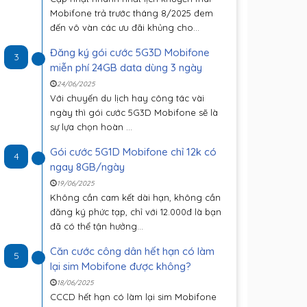
Mobifone trả trước tháng 8/2025 đem
đến vô vàn các ưu đãi khủng cho...
Đăng ký gói cước 5G3D Mobifone
3
miễn phí 24GB data dùng 3 ngày
24/06/2025
Với chuyến du lịch hay công tác vài
ngày thì gói cước 5G3D Mobifone sẽ là
sự lựa chọn hoàn ...
Gói cước 5G1D Mobifone chỉ 12k có
4
ngay 8GB/ngày
19/06/2025
Không cần cam kết dài hạn, không cần
đăng ký phức tạp, chỉ với 12.000đ là bạn
đã có thể tận hưởng...
Căn cước công dân hết hạn có làm
5
lại sim Mobifone được không?
18/06/2025
CCCD hết hạn có làm lại sim Mobifone