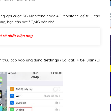
 dụng gói cước 3G Mobifone hoặc 4G Mobifone để truy cập
i động, bạn cần bật 3G/4G bên nhé.
á rẻ nhất hiện nay
bạn truy cập vào ứng dụng
Settings
(Cài đặt) >
Cellular
(Di