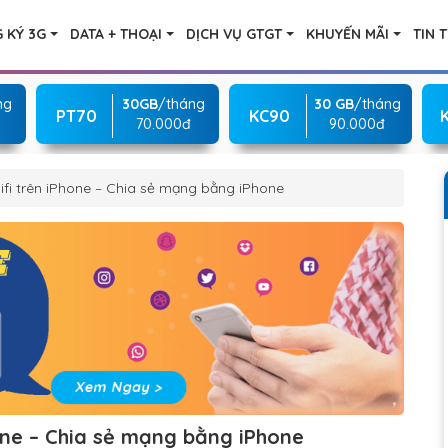
 KÝ 3G
DATA + THOẠI
DỊCH VỤ GTGT
KHUYẾN MÃI
TIN 
ng
30GB
/tháng
30 GB
/tháng
PT70
KC90
70.000đ
90.000đ
fi trên iPhone – Chia sẻ mạng bằng iPhone
one – Chia sẻ mạng bằng iPhone