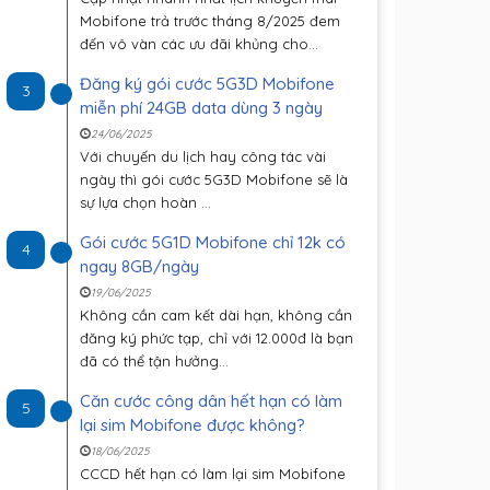
Mobifone trả trước tháng 8/2025 đem
đến vô vàn các ưu đãi khủng cho...
Đăng ký gói cước 5G3D Mobifone
3
miễn phí 24GB data dùng 3 ngày
24/06/2025
Với chuyến du lịch hay công tác vài
ngày thì gói cước 5G3D Mobifone sẽ là
sự lựa chọn hoàn ...
Gói cước 5G1D Mobifone chỉ 12k có
4
ngay 8GB/ngày
19/06/2025
Không cần cam kết dài hạn, không cần
đăng ký phức tạp, chỉ với 12.000đ là bạn
đã có thể tận hưởng...
Căn cước công dân hết hạn có làm
5
lại sim Mobifone được không?
18/06/2025
CCCD hết hạn có làm lại sim Mobifone