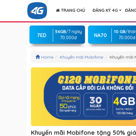
TRANG CHỦ
ĐĂNG KÝ 4G
ĐĂNG
56GB
/7 ngày
10 GB
/thá
7ED
NA70
70.000đ
70.000đ
Home
Khuyến mãi Mobifone
Khuyến mãi M
Khuyến mãi Mobifone tặng 50% giá t