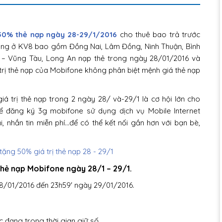
50% thẻ nạp ngày 28-29/1/2016
cho thuê bao trả trước
đang ở KV8 bao gồm Đồng Nai, Lâm Đồng, Ninh Thuận, Bình
a – Vũng Tàu, Long An nạp thẻ trong ngày 28/01/2016 và
rị thẻ nạp của Mobifone không phân biệt mệnh giá thẻ nạp
á trị thẻ nạp trong 2 ngày 28/ và-29/1 là cơ hội lớn cho
hể đăng ký 3g mobifone sử dụng dịch vụ Mobile Internet
 nhắn tin miễn phí…để có thể kết nối gần hơn với bạn bè,
 thẻ nạp Mobifone ngày 28/1 – 29/1.
 28/01/2016 đến 23h59' ngày 29/01/2016.
 đang trong thời gian giữ số.