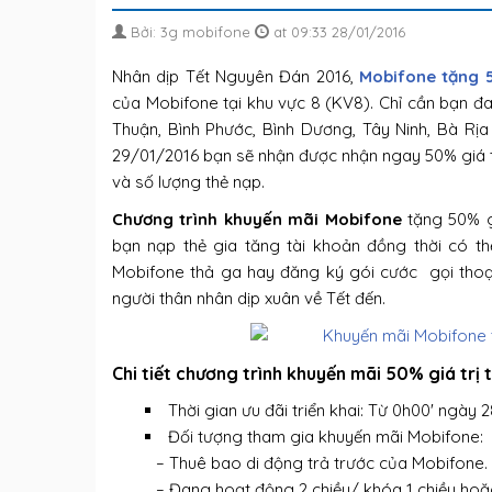
Bởi: 3g mobifone
at 09:33 28/01/2016
Nhân dịp Tết Nguyên Đán 2016,
Mobifone tặng 
của Mobifone tại khu vực 8 (KV8). Chỉ cần bạn 
Thuận, Bình Phước, Bình Dương, Tây Ninh, Bà Rị
29/01/2016 bạn sẽ nhận được nhận ngay 50% giá t
và số lượng thẻ nạp.
Chương trình khuyến mãi Mobifone
tặng 50% gi
bạn nạp thẻ gia tăng tài khoản đồng thời có t
Mobifone thả ga hay đăng ký gói cước gọi thoại,
người thân nhân dịp xuân về Tết đến.
Chi tiết chương trình khuyến mãi 50% giá trị
Thời gian ưu đãi triển khai: Từ 0h00' ngày
Đối tượng tham gia khuyến mãi Mobifone:
– Thuê bao di động trả trước của Mobifone.
– Đang hoạt động 2 chiều/ khóa 1 chiều hoặc