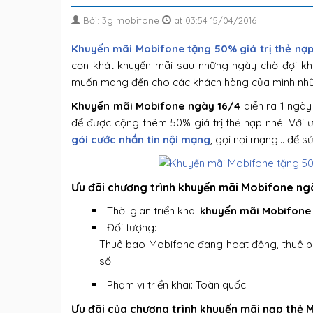
Bởi: 3g mobifone
at 03:54 15/04/2016
Khuyến mãi Mobifone tặng 50% giá trị thẻ nạ
cơn khát khuyến mãi sau những ngày chờ đợi k
muốn mang đến cho các khách hàng của mình những
Khuyến mãi Mobifone ngày 16/4
diễn ra 1 ngày
để được cộng thêm 50% giá trị thẻ nạp nhé. Với 
gói cước nhắn tin nội mạng
, gọi nọi mạng… để sử
Ưu đãi chương trình khuyến mãi Mobifone ng
Thời gian triển khai
khuyến mãi Mobifone
Đối tượng:
Thuê bao Mobifone đang hoạt động, thuê bao
số.
Phạm vi triển khai: Toàn quốc.
Ưu đãi của chương trình khuyến mãi nạp thẻ