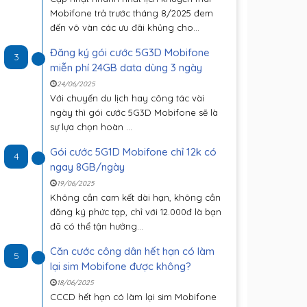
Mobifone trả trước tháng 8/2025 đem
đến vô vàn các ưu đãi khủng cho...
Đăng ký gói cước 5G3D Mobifone
3
miễn phí 24GB data dùng 3 ngày
24/06/2025
Với chuyến du lịch hay công tác vài
ngày thì gói cước 5G3D Mobifone sẽ là
sự lựa chọn hoàn ...
Gói cước 5G1D Mobifone chỉ 12k có
4
ngay 8GB/ngày
19/06/2025
Không cần cam kết dài hạn, không cần
đăng ký phức tạp, chỉ với 12.000đ là bạn
đã có thể tận hưởng...
Căn cước công dân hết hạn có làm
5
lại sim Mobifone được không?
18/06/2025
CCCD hết hạn có làm lại sim Mobifone