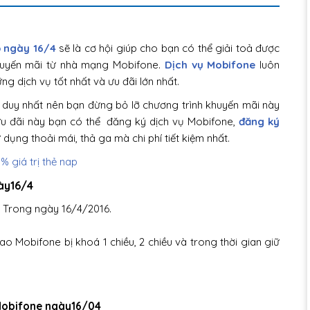
p ngày 16/4
sẽ là cơ hội giúp cho bạn có thể giải toả được
huyến mãi từ nhà mạng Mobifone.
Dịch vụ Mobifone
luôn
 dịch vụ tốt nhất và ưu đãi lớn nhất.
 duy nhất nên bạn đừng bỏ lỡ chương trình khuyến mãi này
ưu đãi này bạn có thể đăng ký dịch vụ Mobifone,
đăng ký
 dụng thoải mái, thả ga mà chi phí tiết kiệm nhất.
ày16/4
: Trong ngày 16/4/2016.
 Mobifone bị khoá 1 chiều, 2 chiều và trong thời gian giữ
 Mobifone ngày16/04