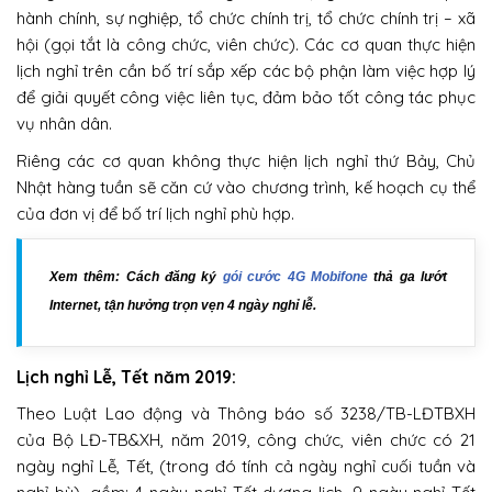
hành chính, sự nghiệp, tổ chức chính trị, tổ chức chính trị – xã
hội (gọi tắt là công chức, viên chức). Các cơ quan thực hiện
lịch nghỉ trên cần bố trí sắp xếp các bộ phận làm việc hợp lý
để giải quyết công việc liên tục, đảm bảo tốt công tác phục
vụ nhân dân.
Riêng các cơ quan không thực hiện lịch nghỉ thứ Bảy, Chủ
Nhật hàng tuần sẽ căn cứ vào chương trình, kế hoạch cụ thể
của đơn vị để bố trí lịch nghỉ phù hợp.
Xem thêm: Cách đăng ký
gói cước 4G Mobifone
thả ga lướt
Internet, tận hưởng trọn vẹn 4 ngày nghỉ lễ.
Lịch nghỉ Lễ, Tết năm 2019:
Theo Luật Lao động và Thông báo số 3238/TB-LĐTBXH
của Bộ LĐ-TB&XH, năm 2019, công chức, viên chức có 21
ngày nghỉ Lễ, Tết, (trong đó tính cả ngày nghỉ cuối tuần và