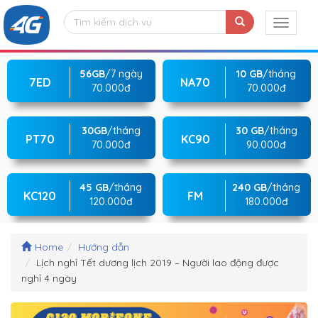
56GB
/7 ngày
10 GB
/tháng
7ED
NA70
70.000đ
70.000đ
30GB
/tháng
30 GB
/tháng
PT70
KC90
70.000đ
90.000đ
45 GB
/tháng
240 GB
/tháng
KC120
FM
120.000đ
180.000đ
Home
Hướng dẫn
Lịch nghỉ Tết dương lịch 2019 – Người lao động được
nghỉ 4 ngày