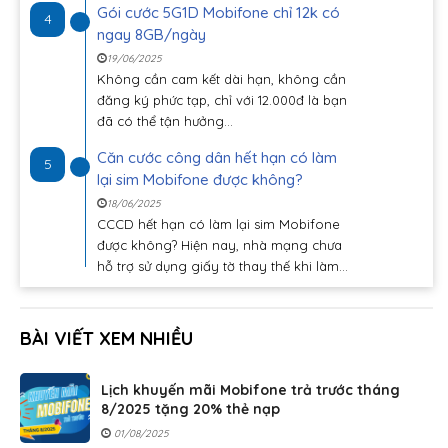
Gói cước 5G1D Mobifone chỉ 12k có
4
ngay 8GB/ngày
19/06/2025
Không cần cam kết dài hạn, không cần
đăng ký phức tạp, chỉ với 12.000đ là bạn
đã có thể tận hưởng...
Căn cước công dân hết hạn có làm
5
lại sim Mobifone được không?
18/06/2025
CCCD hết hạn có làm lại sim Mobifone
được không? Hiện nay, nhà mạng chưa
hỗ trợ sử dụng giấy tờ thay thế khi làm...
BÀI VIẾT XEM NHIỀU
Lịch khuyến mãi Mobifone trả trước tháng
8/2025 tặng 20% thẻ nạp
01/08/2025