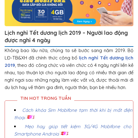
Lịch nghỉ Tết dương lịch 2019 – Người lao động
được nghỉ 4 ngày
Không bao lâu nữa, chúng ta sẽ bước sang năm 2019. Bộ
LĐ-TB&XH đã chính thức công bố
lịch nghỉ Tết dương lịch
2019
, theo đó công chức và viên chức có 4 ngày nghỉ liền kề
nhau, tạo thuận lợi cho người lao động có nhiều thời gian để
nghỉ ngơi sau những ngày làm việc vất vả, được thoải mái đi
du lịch hay về thăm gia đình, người thân, bạn bè nhiều hơn.
Cách khóa Sim Mobifone tạm thời khi bị mất điện
thoại
Mẹo hay giúp tiết kiệm 3G/4G Mobifone cho
Smartphone Android