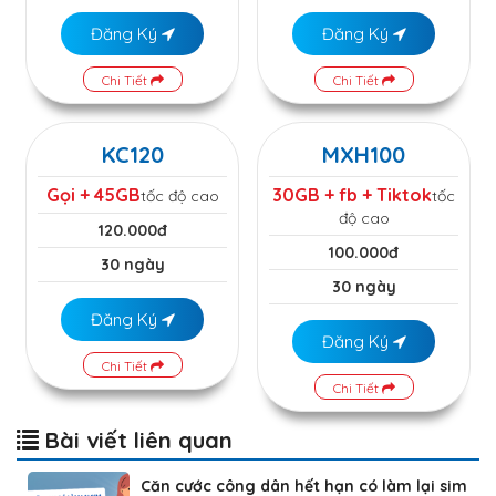
Đăng Ký
Đăng Ký
Chi Tiết
Chi Tiết
KC120
MXH100
Gọi + 45GB
30GB + fb + Tiktok
tốc độ cao
tốc
độ cao
120.000đ
100.000đ
30 ngày
30 ngày
Đăng Ký
Đăng Ký
Chi Tiết
Chi Tiết
Bài viết liên quan
Căn cước công dân hết hạn có làm lại sim