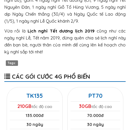
nghỉ bù), gồm: 4 ngày nghỉ Tết dương lịch, 9 ngày nghỉ Tết
Nguyên Đán, 1 ngày nghỉ Giỗ Tổ Hùng Vương, 5 ngày nghỉ
dịp Ngày Chiến thắng (30/4) và Ngày Quốc tế Lao động
(1/5), 1 ngày nghỉ Lễ Quốc khánh 2/9.
Vừa rồi là
Lịch nghỉ Tết dương lịch 2019
cũng như các
ngày nghỉ Lễ, Tết năm 2019, đừng quên chia sẻ lịch nghỉ này
đến bạn bè, người thân của mình để cùng lên kế hoạch cho
kỳ nghỉ sắp tới nhé!
Tags:
CÁC GÓI CƯỚC 4G PHỔ BIẾN
TK135
PT70
210GB
30GB
tốc độ cao
tốc độ cao
135.000đ
70.000đ
30 ngày
30 ngày