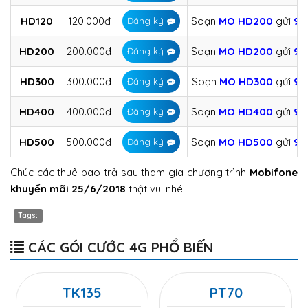
HD120
120.000đ
Soạn
MO
HD200
gửi
90
Đăng ký
HD200
200.000đ
Soạn
MO
HD200
gửi
90
Đăng ký
HD300
300.000đ
Soạn
MO
HD300
gửi
90
Đăng ký
HD400
400.000đ
Soạn
MO
HD400
gửi
90
Đăng ký
HD500
500.000đ
Soạn
MO
HD500
gửi
90
Đăng ký
Chúc các thuê bao trả sau tham gia chương trình
Mobifone
khuyến mãi 25/6/2018
thật vui nhé!
Tags:
CÁC GÓI CƯỚC 4G PHỔ BIẾN
TK135
PT70