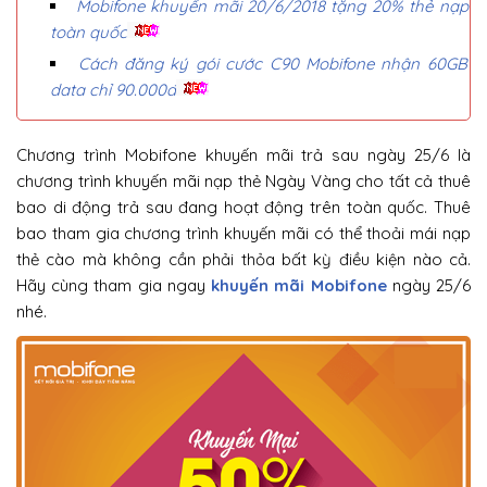
Mobifone khuyến mãi 20/6/2018 tặng 20% thẻ nạp
toàn quốc
Cách đăng ký gói cước C90 Mobifone nhận 60GB
data chỉ 90.000đ
Chương trình Mobifone khuyến mãi trả sau ngày 25/6 là
chương trình khuyến mãi nạp thẻ Ngày Vàng cho tất cả thuê
bao di động trả sau đang hoạt động trên toàn quốc. Thuê
bao tham gia chương trình khuyến mãi có thể thoải mái nạp
thẻ cào mà không cần phải thỏa bất kỳ điều kiện nào cả.
Hãy cùng tham gia ngay
khuyến mãi Mobifone
ngày 25/6
nhé.