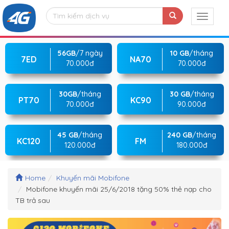
56GB
/7 ngày
10 GB
/tháng
7ED
NA70
70.000đ
70.000đ
30GB
/tháng
30 GB
/tháng
PT70
KC90
70.000đ
90.000đ
45 GB
/tháng
240 GB
/tháng
KC120
FM
120.000đ
180.000đ
Home
Khuyến mãi Mobifone
Mobifone khuyến mãi 25/6/2018 tặng 50% thẻ nạp cho
TB trả sau