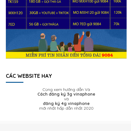
CÁC WEBSITE HAY
Cùng xem hướng dẫn Và
Cách đăng ký 3g vinaphone
và
đăng ký 4g vinaphone
mới nhất hấp dẫn nhất 2020