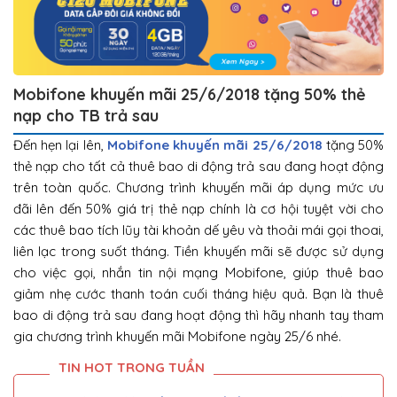
Mobifone khuyến mãi 25/6/2018 tặng 50% thẻ
nạp cho TB trả sau
Đến hẹn lại lên,
Mobifone khuyến mãi 25/6/2018
tặng 50%
thẻ nạp cho tất cả thuê bao di động trả sau đang hoạt động
trên toàn quốc. Chương trình khuyến mãi áp dụng mức ưu
đãi lên đến 50% giá trị thẻ nạp chính là cơ hội tuyệt vời cho
các thuê bao tích lũy tài khoản dế yêu và thoải mái gọi thoai,
liên lạc trong suốt tháng. Tiền khuyến mãi sẽ được sử dụng
cho việc gọi, nhắn tin nội mạng Mobifone, giúp thuê bao
giảm nhẹ cước thanh toán cuối tháng hiệu quả. Bạn là thuê
bao di động trả sau đang hoạt động thì hãy nhanh tay tham
gia chương trình khuyến mãi Mobifone ngày 25/6 nhé.