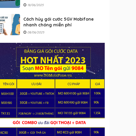
18/06/2025
Cách hủy gói cước 5GV Mobifone
nhanh chóng miễn phí
08/06/2025