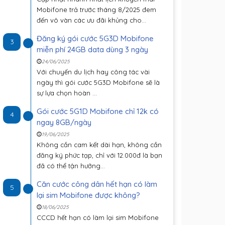
Mobifone trả trước tháng 8/2025 đem
đến vô vàn các ưu đãi khủng cho...
Đăng ký gói cước 5G3D Mobifone
3
miễn phí 24GB data dùng 3 ngày
24/06/2025
Với chuyến du lịch hay công tác vài
ngày thì gói cước 5G3D Mobifone sẽ là
sự lựa chọn hoàn ...
Gói cước 5G1D Mobifone chỉ 12k có
4
ngay 8GB/ngày
19/06/2025
Không cần cam kết dài hạn, không cần
đăng ký phức tạp, chỉ với 12.000đ là bạn
đã có thể tận hưởng...
Căn cước công dân hết hạn có làm
5
lại sim Mobifone được không?
18/06/2025
CCCD hết hạn có làm lại sim Mobifone