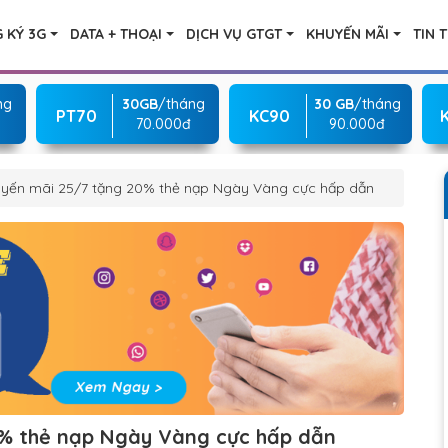
 KÝ 3G
DATA + THOẠI
DỊCH VỤ GTGT
KHUYẾN MÃI
TIN 
ng
30GB
/tháng
30 GB
/tháng
PT70
KC90
70.000đ
90.000đ
uyến mãi 25/7 tặng 20% thẻ nạp Ngày Vàng cực hấp dẫn
0% thẻ nạp Ngày Vàng cực hấp dẫn