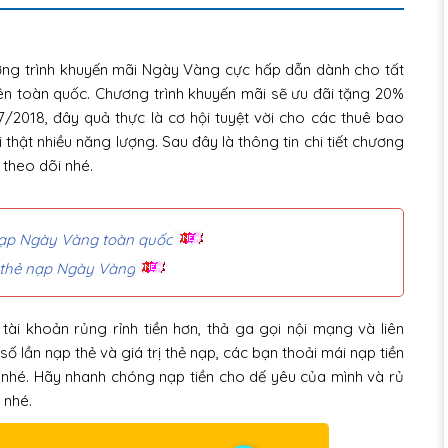
ng trình khuyến mãi Ngày Vàng cực hấp dẫn dành cho tất
ên toàn quốc. Chương trình khuyến mãi sẽ ưu đãi tặng 20%
2018, đây quả thực là cơ hội tuyệt vời cho các thuê bao
hật nhiều năng lượng. Sau đây là thông tin chi tiết chương
 theo dõi nhé.
nạp Ngày Vàng toàn quốc
 thẻ nạp Ngày Vàng
i khoản rủng rỉnh tiền hơn, thả ga gọi nội mạng và liên
 lần nạp thẻ và giá trị thẻ nạp, các bạn thoải mái nạp tiền
h nhé. Hãy nhanh chóng nạp tiền cho dế yêu của mình và rủ
 nhé.