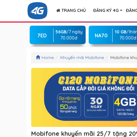
TRANG CHỦ
ĐĂNG KÝ 4G
ĐĂNG
56GB
/7 ngày
10 GB
/thá
7ED
NA70
70.000đ
70.000đ
Home
Khuyến mãi Mobifone
Mobifone kh
Mobifone khuyến mãi 25/7 tặng 2