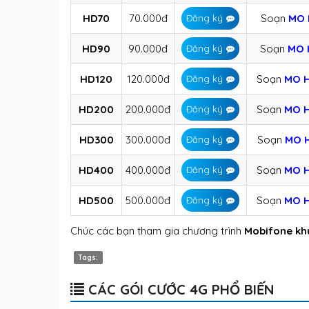
HD70
70.000đ
Soạn
MO
Đăng ký
HD90
90.000đ
Soạn
MO
Đăng ký
HD120
120.000đ
Soạn
MO
Đăng ký
HD200
200.000đ
Soạn
MO
Đăng ký
HD300
300.000đ
Soạn
MO
Đăng ký
HD400
400.000đ
Soạn
MO
Đăng ký
HD500
500.000đ
Soạn
MO
Đăng ký
Chúc các bạn tham gia chương trình
Mobifone kh
Tags:
CÁC GÓI CƯỚC 4G PHỔ BIẾN