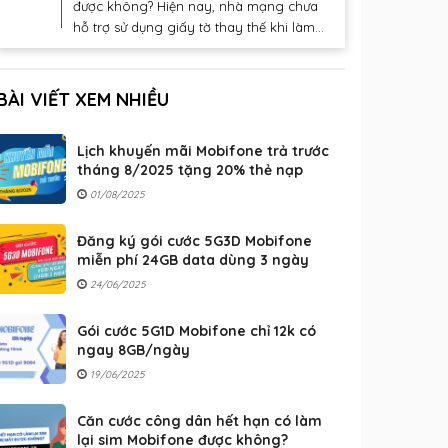
được không? Hiện nay, nhà mạng chưa
hỗ trợ sử dụng giấy tờ thay thế khi làm...
BÀI VIẾT XEM NHIỀU
Lịch khuyến mãi Mobifone trả trước
tháng 8/2025 tặng 20% thẻ nạp
01/08/2025
Đăng ký gói cước 5G3D Mobifone
miễn phí 24GB data dùng 3 ngày
24/06/2025
Gói cước 5G1D Mobifone chỉ 12k có
ngay 8GB/ngày
19/06/2025
Căn cước công dân hết hạn có làm
lại sim Mobifone được không?