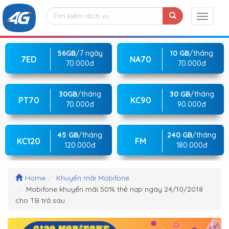
56GB
/7 ngày
10 GB
/tháng
7ED
NA70
70.000đ
70.000đ
30GB
/tháng
30 GB
/tháng
PT70
KC90
70.000đ
90.000đ
45 GB
/tháng
240 GB
/tháng
KC120
FM
120.000đ
180.000đ
Home
Khuyến mãi Mobifone
Mobifone khuyến mãi 50% thẻ nạp ngày 24/10/2018
cho TB trả sau