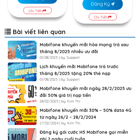
Đăng Ký
Chi Tiết
Chi Tiết
Bài viết liên quan
Mobifone khuyến mãi hòa mạng trả sau
tháng 8/2025 nhiều ưu đãi
01/08/2025 | by: Support
Lịch khuyến mãi Mobifone trả trước
tháng 8/2025 tặng 20% thẻ nạp
01/08/2025 | by: Support
Mobifone khuyến mãi ngày 28/2/2025 ưu
đãi 50% giá trị nạp tiền
28/02/2025 | by: Kim Thi
Mobifone khuyến mãi 30% – 50% data 4G
từ ngày 26/2 – 28/2/2024
27/02/2024 | by: Kim Thi
Đăng ký gói cước H5 Mobifone gọi miễn
phí 2 ngày cuối tuần