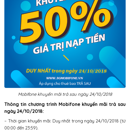
Mobifone khuyến mãi trả sau ngày 24/10/2018
Thông tin chương trình Mobifone khuyến mãi trả sau
ngày 24/10/2018:
– Thời gian khuyến mãi: Duy nhất trong ngày 24/10/2018 (từ
00:00 đến 23:59).