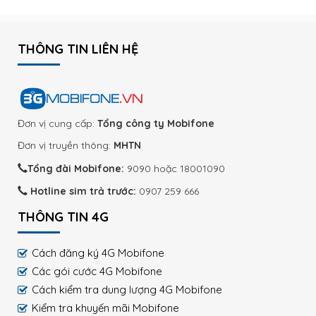
THÔNG TIN LIÊN HỆ
Đơn vị cung cấp:
Tổng công ty Mobifone
Đơn vị truyền thông:
MHTN
Tổng đài Mobifone:
9090 hoặc 18001090
Hotline sim trả trước:
0907 259 666
THÔNG TIN 4G
Cách đăng ký 4G Mobifone
Các gói cước 4G Mobifone
Cách kiểm tra dung lượng 4G Mobifone
Kiểm tra khuyến mãi Mobifone