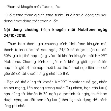
– Phạm vi khuyến mãi: Toàn quốc.
– Đối tượng tham gia chương trình: Thuê bao di động trả sau
đang hoạt động trên toàn quốc.
Nội dung chương trình khuyến mãi Mobifone ngày
24/10/2018:
– Thuê bao tham gia chương trình Mobifone khuyến mãi
thanh toán cước trả sau ngày 24/10 sẽ được nhận ưu đãi
50% giá trị thẻ nạp cộng vào tài khoản khuyến mãi KM99T
Mobifone. Chương trình khuyến mãi không giới hạn số lần
nạp thẻ, giá trị thẻ nạp, thuê bao thoải mái nạp tiền cho dế
yêu để có tài khoản ưng ý nhất có thể.
– Bạn có thể dùng tài khoản KM99T Mobifone để gọi, nhắn
tin nội mạng, liên mạng trong nước. Tuy nhiên, bạn cần lưu ý
hạn dùng tài khoản là 30 ngày được tính từ ngày thuê bao
được cộng ưu đãi, bạn hãy lưu ý thời hạn sử dụng để tránh
lãng phí nhé.