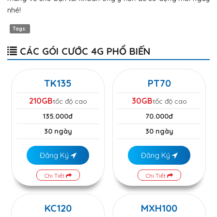
nhé!
Tags:
CÁC GÓI CƯỚC 4G PHỔ BIẾN
TK135
PT70
210GB
30GB
tốc độ cao
tốc độ cao
135.000đ
70.000đ
30 ngày
30 ngày
Đăng Ký
Đăng Ký
Chi Tiết
Chi Tiết
KC120
MXH100