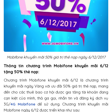
Mobifone khuyến mãi 50% giá trị thẻ nạp ngày 6/12/2017
Thông tin chương trình Mobifone khuyến mãi 6/12
tặng 50% thẻ nạp:
Chương trình Mobifone khuyến mãi 6/12 là chương trình
khuyến mãi ngày Vàng với ưu đãi 50% giá trị thẻ nạp, mang
đến cho các thuê bao cơ hội được gia tăng tài khoản đang
cạn kiệt của mình, thả ga gọi, nhắn tin và đăng ký dịch vụ
3G/
4G Mobifone
để sử dụng. Chương trình khuyến mãi
Mobifone ngày 6/12 được triển khai như sau: