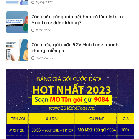
19/06/2025
Căn cước công dân hết hạn có làm lại sim
Mobifone được không?
18/06/2025
Cách hủy gói cước 5GV Mobifone nhanh
chóng miễn phí
08/06/2025