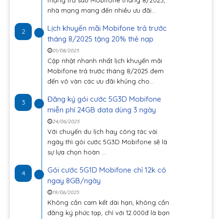
mạng trả sau Mobifone tháng 8/2025,
nhà mạng mang đến nhiều ưu đãi...
Lịch khuyến mãi Mobifone trả trước
2
tháng 8/2025 tặng 20% thẻ nạp
01/08/2025
Cập nhật nhanh nhất lịch khuyến mãi
Mobifone trả trước tháng 8/2025 đem
đến vô vàn các ưu đãi khủng cho...
Đăng ký gói cước 5G3D Mobifone
3
miễn phí 24GB data dùng 3 ngày
24/06/2025
Với chuyến du lịch hay công tác vài
ngày thì gói cước 5G3D Mobifone sẽ là
sự lựa chọn hoàn ...
Gói cước 5G1D Mobifone chỉ 12k có
4
ngay 8GB/ngày
19/06/2025
Không cần cam kết dài hạn, không cần
đăng ký phức tạp, chỉ với 12.000đ là bạn