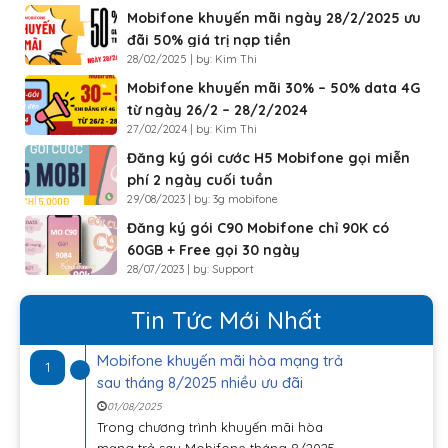
Mobifone khuyến mãi ngày 28/2/2025 ưu
đãi 50% giá trị nạp tiền
28/02/2025 | by: Kim Thi
Mobifone khuyến mãi 30% – 50% data 4G
từ ngày 26/2 – 28/2/2024
27/02/2024 | by: Kim Thi
Đăng ký gói cước H5 Mobifone gọi miễn
phí 2 ngày cuối tuần
29/08/2023 | by: 3g mobifone
Đăng ký gói C90 Mobifone chỉ 90K có
60GB + Free gọi 30 ngày
28/07/2023 | by: Support
Tin Tức Mới Nhất
Mobifone khuyến mãi hòa mạng trả
1
sau tháng 8/2025 nhiều ưu đãi
01/08/2025
Trong chương trình khuyến mãi hòa