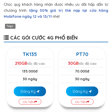
Chúc quý khách hàng nhận được nhiều ưu đãi hấp dẫn từ
chương trình
tặng 50% giá trị thẻ nạp tại cửa hàng
Mobifone ngày 12 và 13/11
nhé!
Tags:
CÁC GÓI CƯỚC 4G PHỔ BIẾN
TK135
PT70
210GB
30GB
tốc độ cao
tốc độ cao
135.000đ
70.000đ
30 ngày
30 ngày
Đăng Ký
Đăng Ký
Chi Tiết
Chi Tiết