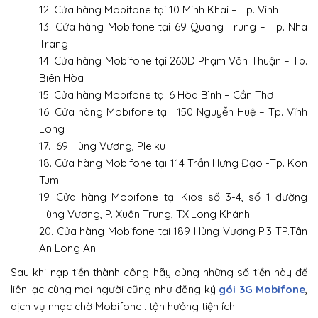
Cửa hàng Mobifone tại 10 Minh Khai – Tp. Vinh
Cửa hàng Mobifone tại 69 Quang Trung – Tp. Nha
Trang
Cửa hàng Mobifone tại 260D Phạm Văn Thuận – Tp.
Biên Hòa
Cửa hàng Mobifone tại 6 Hòa Bình – Cần Thơ
Cửa hàng Mobifone tại 150 Nguyễn Huệ – Tp. Vĩnh
Long
69 Hùng Vương, Pleiku
Cửa hàng Mobifone tại 114 Trần Hưng Đạo -Tp. Kon
Tum
Cửa hàng Mobifone tại Kios số 3-4, số 1 đường
Hùng Vương, P. Xuân Trung, TX.Long Khánh.
Cửa hàng Mobifone tại 189 Hùng Vương P.3 TP.Tân
An Long An.
Sau khi nạp tiền thành công hãy dùng những số tiền này để
liên lạc cùng mọi người cũng như đăng ký
gói 3G Mobifone
,
dịch vụ nhạc chờ Mobifone.. tận hưởng tiện ích.