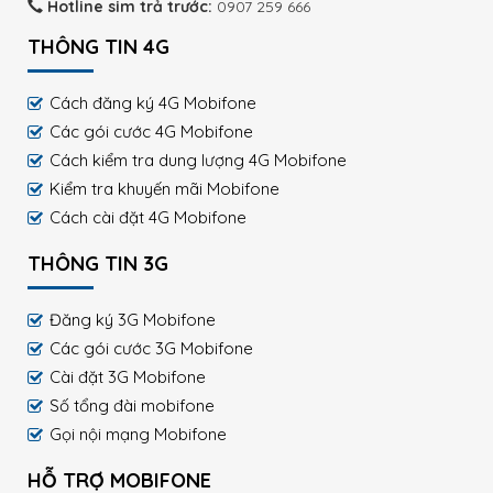
Hotline sim trả trước:
0907 259 666
THÔNG TIN 4G
Cách đăng ký 4G Mobifone
Các gói cước 4G Mobifone
Cách kiểm tra dung lượng 4G Mobifone
Kiểm tra khuyến mãi Mobifone
Cách cài đặt 4G Mobifone
THÔNG TIN 3G
Đăng ký 3G Mobifone
Các gói cước 3G Mobifone
Cài đặt 3G Mobifone
Số tổng đài mobifone
Gọi nội mạng Mobifone
HỖ TRỢ MOBIFONE