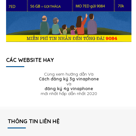
CÁC WEBSITE HAY
Cùng xem hướng dẫn Và
Cách đăng ký 3g vinaphone
và
đăng ký 4g vinaphone
mới nhất hấp dẫn nhất 2020
THÔNG TIN LIÊN HỆ