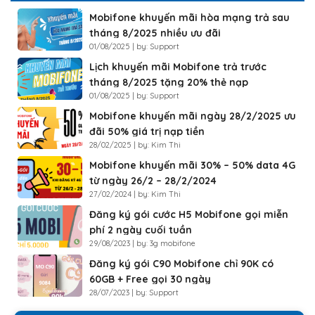
Mobifone khuyến mãi hòa mạng trả sau
tháng 8/2025 nhiều ưu đãi
01/08/2025 | by: Support
Lịch khuyến mãi Mobifone trả trước
tháng 8/2025 tặng 20% thẻ nạp
01/08/2025 | by: Support
Mobifone khuyến mãi ngày 28/2/2025 ưu
đãi 50% giá trị nạp tiền
28/02/2025 | by: Kim Thi
Mobifone khuyến mãi 30% – 50% data 4G
từ ngày 26/2 – 28/2/2024
27/02/2024 | by: Kim Thi
Đăng ký gói cước H5 Mobifone gọi miễn
phí 2 ngày cuối tuần
29/08/2023 | by: 3g mobifone
Đăng ký gói C90 Mobifone chỉ 90K có
60GB + Free gọi 30 ngày
28/07/2023 | by: Support