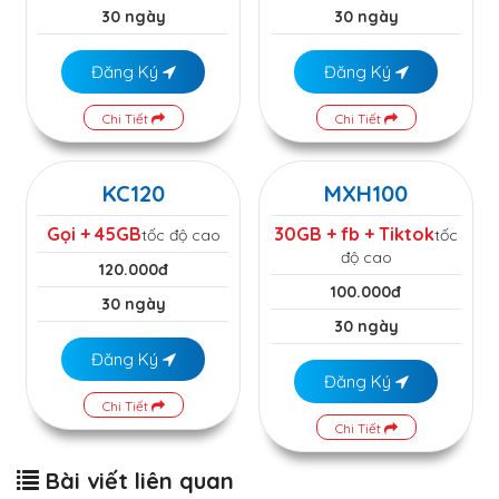
30 ngày
30 ngày
Đăng Ký
Đăng Ký
Chi Tiết
Chi Tiết
KC120
MXH100
Gọi + 45GB
30GB + fb + Tiktok
tốc độ cao
tốc
độ cao
120.000đ
100.000đ
30 ngày
30 ngày
Đăng Ký
Đăng Ký
Chi Tiết
Chi Tiết
Bài viết liên quan