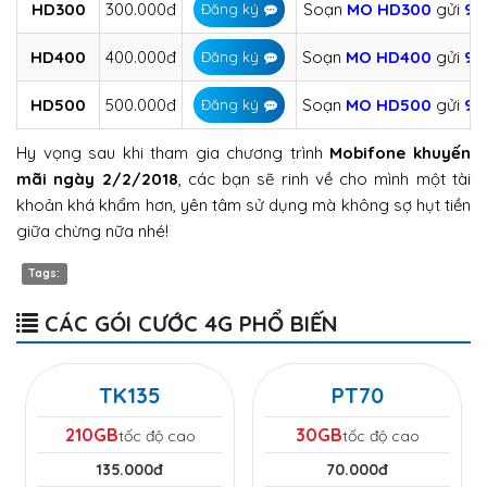
HD300
300.000đ
Soạn
MO
HD300
gửi
90
Đăng ký
HD400
400.000đ
Soạn
MO
HD400
gửi
90
Đăng ký
HD500
500.000đ
Soạn
MO
HD500
gửi
90
Đăng ký
Hy vọng sau khi tham gia chương trình
Mobifone khuyến
mãi ngày 2/2/2018
, các bạn sẽ rinh về cho mình một tài
khoản khá khẩm hơn, yên tâm sử dụng mà không sợ hụt tiền
giữa chừng nữa nhé!
Tags:
CÁC GÓI CƯỚC 4G PHỔ BIẾN
TK135
PT70
210GB
30GB
tốc độ cao
tốc độ cao
135.000đ
70.000đ