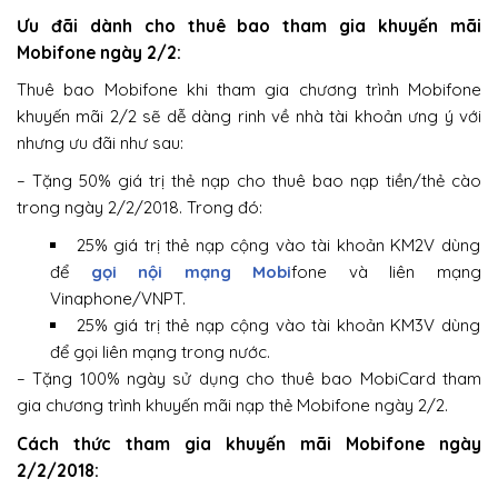
Ưu đãi dành cho thuê bao tham gia khuyến mãi
Mobifone ngày 2/2:
Thuê bao Mobifone khi tham gia chương trình Mobifone
khuyến mãi 2/2 sẽ dễ dàng rinh về nhà tài khoản ưng ý với
nhưng ưu đãi như sau:
– Tặng 50% giá trị thẻ nạp cho thuê bao nạp tiền/thẻ cào
trong ngày 2/2/2018. Trong đó:
25% giá trị thẻ nạp cộng vào tài khoản KM2V dùng
để
gọi nội mạng Mobi
fone và liên mạng
Vinaphone/VNPT.
25% giá trị thẻ nạp cộng vào tài khoản KM3V dùng
để gọi liên mạng trong nước.
– Tặng 100% ngày sử dụng cho thuê bao MobiCard tham
gia chương trình khuyến mãi nạp thẻ Mobifone ngày 2/2.
Cách thức tham gia khuyến mãi Mobifone ngày
2/2/2018: