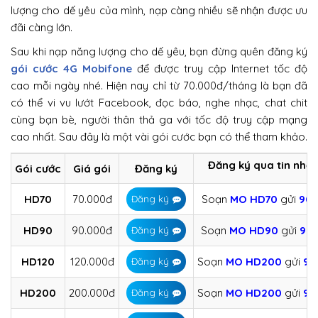
lượng cho dế yêu của mình, nạp càng nhiều sẽ nhận được ưu
đãi càng lớn.
Sau khi nạp năng lượng cho dế yêu, bạn đừng quên đăng ký
gói cước 4G Mobifone
để được truy cập Internet tốc độ
cao mỗi ngày nhé. Hiện nay chỉ từ 70.000đ/tháng là bạn đã
có thể vi vu lướt Facebook, đọc báo, nghe nhạc, chat chit
cùng bạn bè, người thân thả ga với tốc độ truy cập mạng
cao nhất. Sau đây là một vài gói cước bạn có thể tham khảo.
Đăng ký qua tin nhắ
Gói cước
Giá gói
Đăng ký
HD70
70.000đ
Soạn
MO
HD70
gửi
90
Đăng ký
HD90
90.000đ
Soạn
MO
HD90
gửi
90
Đăng ký
HD120
120.000đ
Soạn
MO
HD200
gửi
90
Đăng ký
HD200
200.000đ
Soạn
MO
HD200
gửi
90
Đăng ký