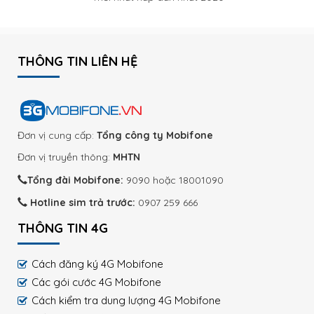
THÔNG TIN LIÊN HỆ
Đơn vị cung cấp:
Tổng công ty Mobifone
Đơn vị truyền thông:
MHTN
Tổng đài Mobifone:
9090 hoặc 18001090
Hotline sim trả trước:
0907 259 666
THÔNG TIN 4G
Cách đăng ký 4G Mobifone
Các gói cước 4G Mobifone
Cách kiểm tra dung lượng 4G Mobifone