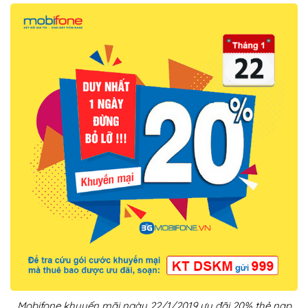
Mobifone khuyến mãi ngày 22/1/2019 ưu đãi 20% thẻ nạp