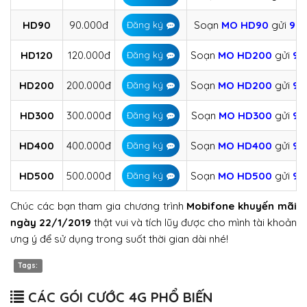
HD90
90.000đ
Soạn
MO
HD90
gửi
90
Đăng ký
HD120
120.000đ
Soạn
MO
HD200
gửi
90
Đăng ký
HD200
200.000đ
Soạn
MO
HD200
gửi
90
Đăng ký
HD300
300.000đ
Soạn
MO
HD300
gửi
90
Đăng ký
HD400
400.000đ
Soạn
MO
HD400
gửi
90
Đăng ký
HD500
500.000đ
Soạn
MO
HD500
gửi
90
Đăng ký
Chúc các bạn tham gia chương trình
Mobifone khuyến mãi
ngày 22/1/2019
thật vui và tích lũy được cho mình tài khoản
ưng ý để sử dụng trong suốt thời gian dài nhé!
Tags:
CÁC GÓI CƯỚC 4G PHỔ BIẾN