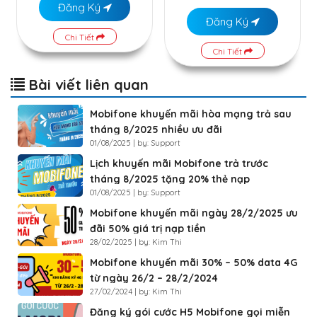
Đăng Ký
Đăng Ký
Chi Tiết
Chi Tiết
Bài viết liên quan
Mobifone khuyến mãi hòa mạng trả sau
tháng 8/2025 nhiều ưu đãi
01/08/2025 | by: Support
Lịch khuyến mãi Mobifone trả trước
tháng 8/2025 tặng 20% thẻ nạp
01/08/2025 | by: Support
Mobifone khuyến mãi ngày 28/2/2025 ưu
đãi 50% giá trị nạp tiền
28/02/2025 | by: Kim Thi
Mobifone khuyến mãi 30% – 50% data 4G
từ ngày 26/2 – 28/2/2024
27/02/2024 | by: Kim Thi
Đăng ký gói cước H5 Mobifone gọi miễn