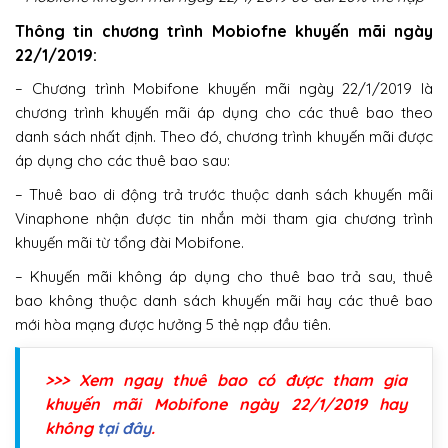
Thông tin chương trình Mobiofne khuyến mãi ngày
22/1/2019:
– Chương trình Mobifone khuyến mãi ngày 22/1/2019 là
chương trình khuyến mãi áp dụng cho các thuê bao theo
danh sách nhất định. Theo đó, chương trình khuyến mãi được
áp dụng cho các thuê bao sau:
– Thuê bao di động trả trước thuộc danh sách khuyến mãi
Vinaphone nhận được tin nhắn mời tham gia chương trình
khuyến mãi từ tổng đài Mobifone.
– Khuyến mãi không áp dụng cho thuê bao trả sau, thuê
bao không thuộc danh sách khuyến mãi hay các thuê bao
mới hòa mạng được hưởng 5 thẻ nạp đầu tiên.
>>> Xem ngay thuê bao có được tham gia
khuyến mãi Mobifone ngày 22/1/2019 hay
không
tại đây
.