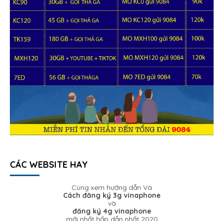
CÁC WEBSITE HAY
Cùng xem hướng dẫn Và
Cách đăng ký 3g vinaphone
và
đăng ký 4g vinaphone
mới nhất hấp dẫn nhất 2020