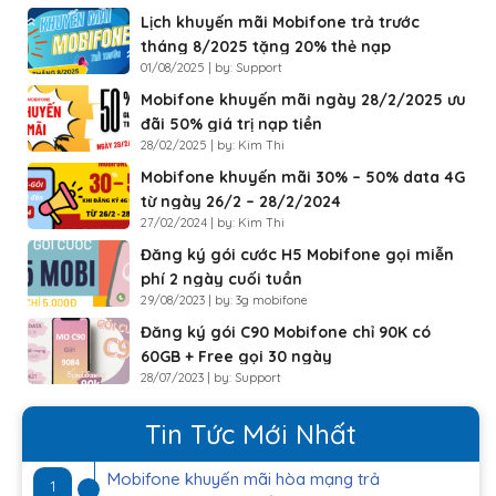
Lịch khuyến mãi Mobifone trả trước
tháng 8/2025 tặng 20% thẻ nạp
01/08/2025 | by: Support
Mobifone khuyến mãi ngày 28/2/2025 ưu
đãi 50% giá trị nạp tiền
28/02/2025 | by: Kim Thi
Mobifone khuyến mãi 30% – 50% data 4G
từ ngày 26/2 – 28/2/2024
27/02/2024 | by: Kim Thi
Đăng ký gói cước H5 Mobifone gọi miễn
phí 2 ngày cuối tuần
29/08/2023 | by: 3g mobifone
Đăng ký gói C90 Mobifone chỉ 90K có
60GB + Free gọi 30 ngày
28/07/2023 | by: Support
Tin Tức Mới Nhất
Mobifone khuyến mãi hòa mạng trả
1