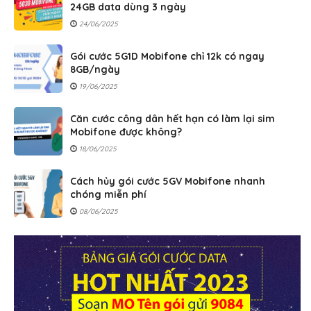
24GB data dùng 3 ngày
24/06/2025
Gói cước 5G1D Mobifone chỉ 12k có ngay
8GB/ngày
19/06/2025
Căn cước công dân hết hạn có làm lại sim
Mobifone được không?
18/06/2025
Cách hủy gói cước 5GV Mobifone nhanh
chóng miễn phí
08/06/2025