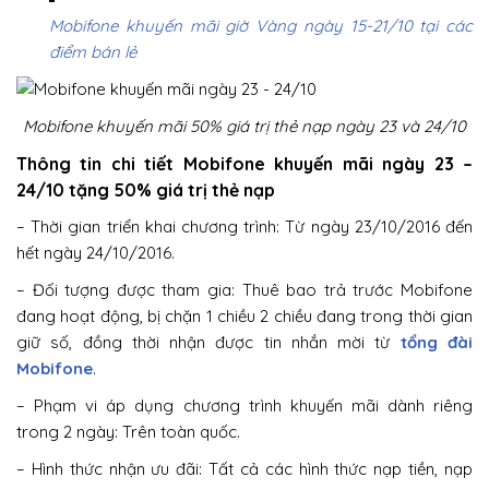
Mobifone khuyến mãi giờ Vàng ngày 15-21/10 tại các
điểm bán lẻ
Mobifone khuyến mãi 50% giá trị thẻ nạp ngày 23 và 24/10
Thông tin chi tiết Mobifone khuyến mãi ngày 23 –
24/10 tặng 50% giá trị thẻ nạp
– Thời gian triển khai chương trình: Từ ngày 23/10/2016 đến
hết ngày 24/10/2016.
– Đối tượng được tham gia: Thuê bao trả trước Mobifone
đang hoạt động, bị chặn 1 chiều 2 chiều đang trong thời gian
giữ số, đồng thời nhận được tin nhắn mời từ
tổng đài
Mobifone
.
– Phạm vi áp dụng chương trình khuyến mãi dành riêng
trong 2 ngày: Trên toàn quốc.
– Hình thức nhận ưu đãi: Tất cả các hình thức nạp tiền, nạp