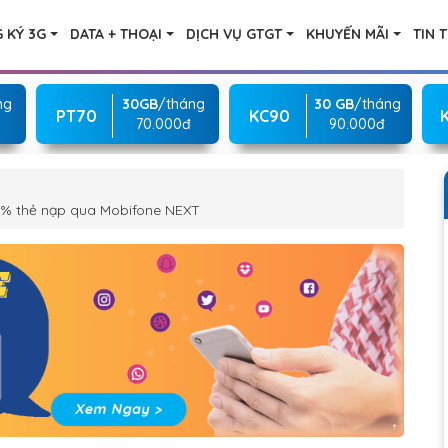
 KÝ 3G
DATA + THOẠI
DỊCH VỤ GTGT
KHUYẾN MÃI
TIN 
ng
30GB
/tháng
30 GB
/tháng
PT70
KC90
70.000đ
90.000đ
0% thẻ nạp qua Mobifone NEXT