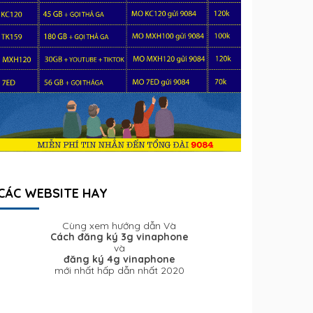
CÁC WEBSITE HAY
Cùng xem hướng dẫn Và
Cách đăng ký 3g vinaphone
và
đăng ký 4g vinaphone
mới nhất hấp dẫn nhất 2020