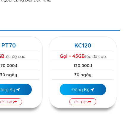
PT70
KC120
GB
Gọi + 45GB
tốc độ cao
tốc độ cao
70.000đ
120.000đ
30 ngày
30 ngày
Đăng Ký
Đăng Ký
Chi Tiết
Chi Tiết