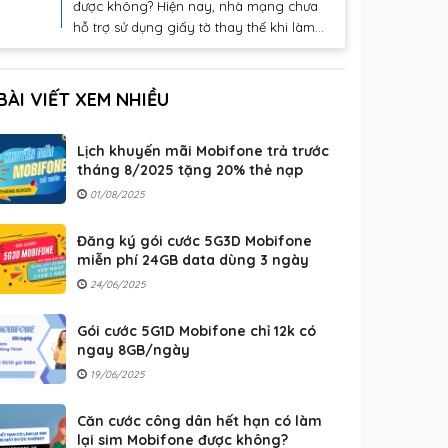
được không? Hiện nay, nhà mạng chưa
hỗ trợ sử dụng giấy tờ thay thế khi làm...
BÀI VIẾT XEM NHIỀU
Lịch khuyến mãi Mobifone trả trước
tháng 8/2025 tặng 20% thẻ nạp
01/08/2025
Đăng ký gói cước 5G3D Mobifone
miễn phí 24GB data dùng 3 ngày
24/06/2025
Gói cước 5G1D Mobifone chỉ 12k có
ngay 8GB/ngày
19/06/2025
Căn cước công dân hết hạn có làm
lại sim Mobifone được không?