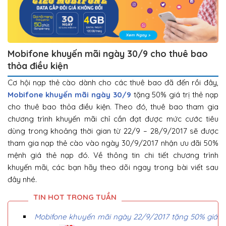
Mobifone khuyến mãi ngày 30/9 cho thuê bao
thỏa điều kiện
Cơ hội nạp thẻ cào dành cho các thuê bao đã đến rồi đây,
Mobifone khuyến mãi ngày 30/9
tặng 50% giá trị thẻ nạp
cho thuê bao thỏa điều kiện. Theo đó, thuê bao tham gia
chương trình khuyến mãi chỉ cần đạt được mức cước tiêu
dùng trong khoảng thời gian từ 22/9 – 28/9/2017 sẽ được
tham gia nạp thẻ cào vào ngày 30/9/2017 nhận ưu đãi 50%
mệnh giá thẻ nạp đó. Về thông tin chi tiết chương trình
khuyến mãi, các bạn hãy theo dõi ngay trong bài viết sau
đây nhé.
Mobifone khuyến mãi ngày 22/9/2017 tặng 50% giá