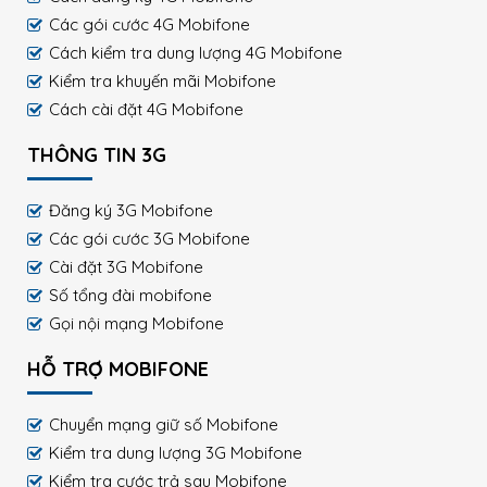
Các gói cước 4G Mobifone
Cách kiểm tra dung lượng 4G Mobifone
Kiểm tra khuyến mãi Mobifone
Cách cài đặt 4G Mobifone
THÔNG TIN 3G
Đăng ký 3G Mobifone
Các gói cước 3G Mobifone
Cài đặt 3G Mobifone
Số tổng đài mobifone
Gọi nội mạng Mobifone
HỖ TRỢ MOBIFONE
Chuyển mạng giữ số Mobifone
Kiểm tra dung lượng 3G Mobifone
Kiểm tra cước trả sau Mobifone