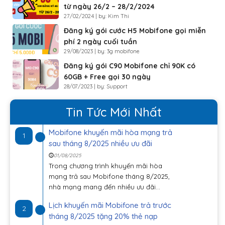
từ ngày 26/2 – 28/2/2024
27/02/2024 | by: Kim Thi
Đăng ký gói cước H5 Mobifone gọi miễn
phí 2 ngày cuối tuần
29/08/2023 | by: 3g mobifone
Đăng ký gói C90 Mobifone chỉ 90K có
60GB + Free gọi 30 ngày
28/07/2023 | by: Support
Tin Tức Mới Nhất
Mobifone khuyến mãi hòa mạng trả
1
sau tháng 8/2025 nhiều ưu đãi
01/08/2025
Trong chương trình khuyến mãi hòa
mạng trả sau Mobifone tháng 8/2025,
nhà mạng mang đến nhiều ưu đãi...
Lịch khuyến mãi Mobifone trả trước
2
tháng 8/2025 tặng 20% thẻ nạp