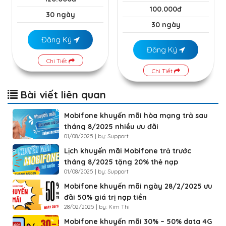
100.000đ
30 ngày
30 ngày
Đăng Ký
Đăng Ký
Chi Tiết
Chi Tiết
Bài viết liên quan
Mobifone khuyến mãi hòa mạng trả sau
tháng 8/2025 nhiều ưu đãi
01/08/2025 | by: Support
Lịch khuyến mãi Mobifone trả trước
tháng 8/2025 tặng 20% thẻ nạp
01/08/2025 | by: Support
Mobifone khuyến mãi ngày 28/2/2025 ưu
đãi 50% giá trị nạp tiền
28/02/2025 | by: Kim Thi
Mobifone khuyến mãi 30% – 50% data 4G