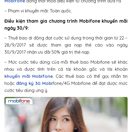
Mobifone
đồng thời thỏa điều kiện từ chương trình đưa ra.
– Phạm vi khuyến mãi: Toàn quốc.
Điều kiện tham gia chương trình Mobifone khuyến mãi
ngày 30/9:
– Thuê bao di động đạt cước sử dụng trong thời gian từ 22 –
28/9/2017 sẽ được tham gia nạp thẻ cào vào ngày
30/9/2017 nhận ưu đãi 50% giá trị thẻ nạp.
– Mức cước tiêu dùng của mỗi thuê bao Mobifone sẽ khác
nhau và được tính trên cả tài khoản gốc và tài khoản
khuyến mãi Mobifone
. Các thuê bao có thể gọi, nhắn tin
hoặc
đăng ký 3G Mobi
fone/4G Mobifone để đạt được mức
cước tiêu dùng ưng ý.