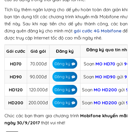
Tích lũy thêm ngân lượng cho dế yêu hoàn toàn đơn giản khi
bạn tận dụng tốt các chương trình khuyến mãi Mobifone như
thế này. Sau khi nạp tiền cho dế yêu thành công, các bạn
đừng quên đăng ký cho mình một
gói cước 4G Mobifone
để
được truy cập Internet tốc độ cao mỗi ngày nhé.
Đăng ký qua tin nhắ
Gói cước
Giá gói
Đăng ký
HD70
70.000đ
Soạn
MO
HD70
gửi
90
Đăng ký
HD90
90.000đ
Soạn
MO
HD90
gửi
90
Đăng ký
HD120
120.000đ
Soạn
MO
HD200
gửi
90
Đăng ký
HD200
200.000đ
Soạn
MO
HD200
gửi
90
Đăng ký
Chúc các bạn tham gia chương trình
Mobifone khuyến mãi
ngày 30/9/2017
thật vui nhé!