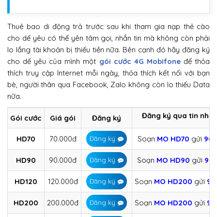
Thuê bao di động trả trước sau khi tham gia nạp thẻ cào
cho dế yêu có thể yên tâm gọi, nhắn tin mà không còn phải
lo lắng tài khoản bị thiếu tiền nữa. Bên cạnh đó hãy đăng ký
cho dế yêu của mình một
gói cước 4G Mobifone
để thỏa
thích truy cập Internet mỗi ngày, thỏa thích kết nối với bạn
bè, người thân qua Facebook, Zalo không còn lo thiếu Data
nữa.
Đăng ký qua tin nhắ
Gói cước
Giá gói
Đăng ký
HD70
70.000đ
Soạn
MO
HD70
gửi
90
Đăng ký
HD90
90.000đ
Soạn
MO
HD90
gửi
90
Đăng ký
HD120
120.000đ
Soạn
MO
HD200
gửi
90
Đăng ký
HD200
200.000đ
Soạn
MO
HD200
gửi
90
Đăng ký