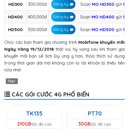
HD300
300.000đ
Soạn
MO
HD300
gửi
90
Đăng ký
HD400
400.000đ
Soạn
MO
HD400
gửi
90
Đăng ký
HD500
500.000đ
Soạn
MO
HD500
gửi
90
Đăng ký
Chúc các bạn tham gia chương trình
Mobifone khuyến mãi
Ngày Vàng 19/12/2018
thật vui, hy vọng sau khi tham gia
khuyến mãi bạn sẽ tích lũy ưng ý hơn, thỏa thích sử dụng
trong thời gian dài mà không còn lo tài khoản bị thiếu tiền
nữa nhé!
Tags:
CÁC GÓI CƯỚC 4G PHỔ BIẾN
TK135
PT70
210GB
30GB
tốc độ cao
tốc độ cao