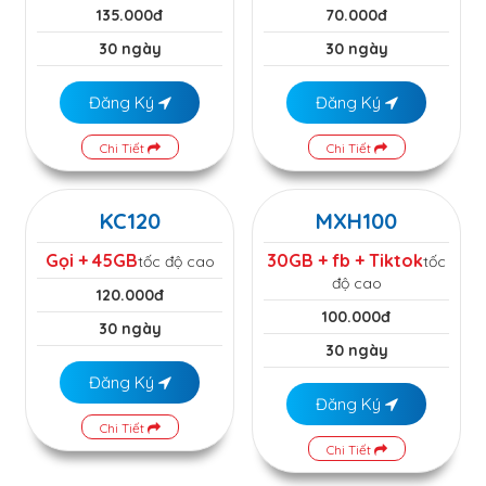
135.000đ
70.000đ
30 ngày
30 ngày
Đăng Ký
Đăng Ký
Chi Tiết
Chi Tiết
KC120
MXH100
Gọi + 45GB
30GB + fb + Tiktok
tốc độ cao
tốc
độ cao
120.000đ
100.000đ
30 ngày
30 ngày
Đăng Ký
Đăng Ký
Chi Tiết
Chi Tiết