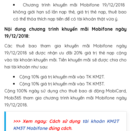
Chương trình khuyến mãi Mobifone 19/12/2018
không giới hạn số lần nạp thẻ, giá trị thẻ nạp, thuê bao
có thể thỏa thích nạp tiền để có tài khoản thật vừa ý.
Nội dung chương trình khuyến mãi Mobifone ngày
19/12/2018:
Các thuê bao tham gia khuyến mãi Mobifone ngày
19/12/2018 sẽ được nhận ưu đãi 20% giá trị thẻ nạp cộng
vào tài khoản khuyến mãi. Tiền khuyến mãi sẽ được chia cho
hai tài khoản như sau:
Cộng 10% giá trị khuyến mãi vào TK KM2T.
Cộng 10% giá trị khuyến mãi vào TK KM3T.
Cộng 100% ngày sử dụng cho thuê bao di động MobiCard,
Mobi365 tham gia chương trình khuyến mãi Mobifone ngày
19/12/2018.
>>> Xem ngay: Cách sử dụng
tài khoản KM2T
KM3T Mobifone
đúng cách.