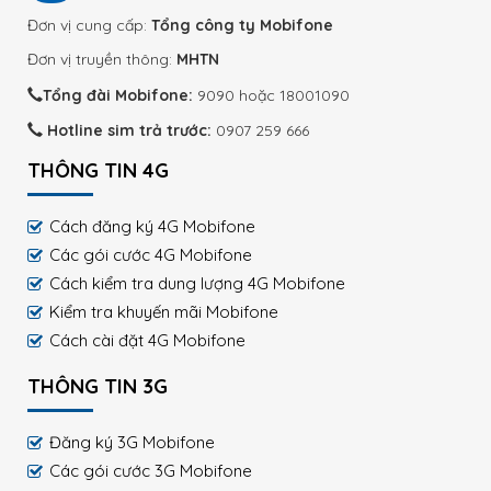
Đơn vị cung cấp:
Tổng công ty Mobifone
Đơn vị truyền thông:
MHTN
Tổng đài Mobifone:
9090 hoặc 18001090
Hotline sim trả trước:
0907 259 666
THÔNG TIN 4G
Cách đăng ký 4G Mobifone
Các gói cước 4G Mobifone
Cách kiểm tra dung lượng 4G Mobifone
Kiểm tra khuyến mãi Mobifone
Cách cài đặt 4G Mobifone
THÔNG TIN 3G
Đăng ký 3G Mobifone
Các gói cước 3G Mobifone