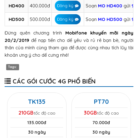
HD400
400.000đ
Soạn
MO
HD400
gửi
90
Đăng ký
HD500
500.000đ
Soạn
MO
HD500
gửi
90
Đăng ký
Đừng quên chương trình
Mobifone khuyến mãi ngày
20/2/2019
để nạp tiền cho dế yêu và rủ rê bạn bè, người
thân của mình cùng tham gia để được cùng nhau tích lũy tài
khoản ưng ý cho dế cưng nhé!
Tags:
CÁC GÓI CƯỚC 4G PHỔ BIẾN
TK135
PT70
210GB
30GB
tốc độ cao
tốc độ cao
135.000đ
70.000đ
30 ngày
30 ngày