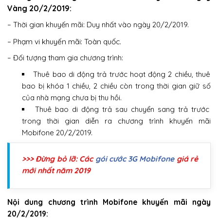
Vàng 20/2/2019:
– Thời gian khuyến mãi: Duy nhất vào ngày 20/2/2019.
– Phạm vi khuyến mãi: Toàn quốc.
– Đối tượng tham gia chương trình:
Thuê bao di động trả trước hoạt động 2 chiều, thuê
bao bị khóa 1 chiều, 2 chiều còn trong thời gian giữ số
của nhà mạng chưa bị thu hồi.
Thuê bao di động trả sau chuyển sang trả trước
trong thời gian diễn ra chương trình khuyến mãi
Mobifone 20/2/2019.
>>> Đừng bỏ lỡ: Các
gói cước 3G Mobifone
giá rẻ
mới nhất năm 2019
Nội dung chương trình Mobifone khuyến mãi ngày
20/2/2019: