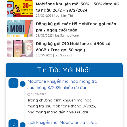
Mobifone khuyến mãi 30% – 50% data 4G
từ ngày 26/2 – 28/2/2024
27/02/2024 | by: Kim Thi
Đăng ký gói cước H5 Mobifone gọi miễn
phí 2 ngày cuối tuần
29/08/2023 | by: 3g mobifone
Đăng ký gói C90 Mobifone chỉ 90K có
60GB + Free gọi 30 ngày
28/07/2023 | by: Support
Tin Tức Mới Nhất
Mobifone khuyến mãi hòa mạng trả
1
sau tháng 8/2025 nhiều ưu đãi
01/08/2025
Trong chương trình khuyến mãi hòa
mạng trả sau Mobifone tháng 8/2025,
nhà mạng mang đến nhiều ưu đãi...
Lịch khuyến mãi Mobifone trả trước
2