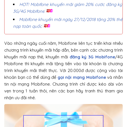
HOT! Mobifone khuyến mãi giảm 20% cước đăng ký
3G/4G Mobifone
Mobifone khuyến mãi ngày 27/12/2018 tặng 20% thẻ
nạp toàn quốc
Vào những ngày cuối năm, Mobifone liên tục triển khai nhiều
chương trình khuyến mãi hấp dẫn, bên cạnh các chương trình
khuyến mãi nạp thẻ, khuyến mãi
đăng ký 3G Mobifone
/4G
Mobifone thì khuyến mãi tặng tiền vào tài khoản là chương
trình khuyến mãi thiết thực. Với 20.000đ được cộng vào tài
khoản bạn có thể dùng để
gọi nội mạng Mobifone
và nhắn
tin nội mạng Mobifone. Chương trình chỉ được kéo dài vỏn
vẹn trong 1 tuần thôi, nên các bạn hãy tranh thủ tham gia
nhận ưu đãi nhé.