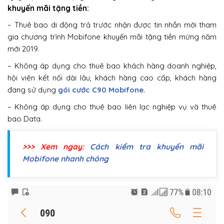
khuyến mãi tặng tiền:
– Thuê bao di động trả trước nhận được tin nhắn mời tham
gia chương trình Mobifone khuyến mãi tặng tiền mừng năm
mới 2019.
– Không áp dụng cho thuê bao khách hàng doanh nghiệp,
hội viên kết nối dài lâu, khách hàng cao cấp, khách hàng
đang sử dụng
gói cước C90 Mobifone
.
– Không áp dụng cho thuê bao liên lạc nghiệp vụ và thuê
bao Data.
>>> Xem ngay:
Cách kiểm tra khuyến mãi
Mobifone nhanh chóng