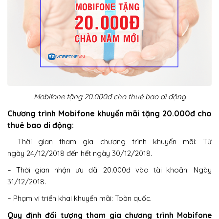
Mobifone tặng 20.000đ cho thuê bao di động
Chương trình Mobifone khuyến mãi tặng 20.000đ cho
thuê bao di động:
– Thời gian tham gia chương trình khuyến mãi: Từ
ngày 24/12/2018 đến hết ngày 30/12/2018.
– Thời gian nhận ưu đãi 20.000đ vào tài khoản: Ngày
31/12/2018.
– Phạm vi triển khai khuyến mãi: Toàn quốc.
Quy định đối tượng tham gia chương trình Mobifone