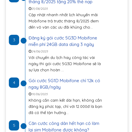
tháng 8/2025 tặng 20% thẻ nạp
01/08/2025
Cập nhật nhanh nhất lịch khuyến mãi
Mobifone trả trước tháng 8/2025 đem
đến vô vàn các ưu đãi khủng cho...
Đăng ký gói cước 5G3D Mobifone
3
miễn phí 24GB data dùng 3 ngày
24/06/2025
Với chuyến du lịch hay công tác vài
ngày thì gói cước 5G3D Mobifone sẽ là
sự lựa chọn hoàn ...
Gói cước 5G1D Mobifone chỉ 12k có
4
ngay 8GB/ngày
19/06/2025
Không cần cam kết dài hạn, không cần
đăng ký phức tạp, chỉ với 12.000đ là bạn
đã có thể tận hưởng...
Căn cước công dân hết hạn có làm
5
lại sim Mobifone được không?