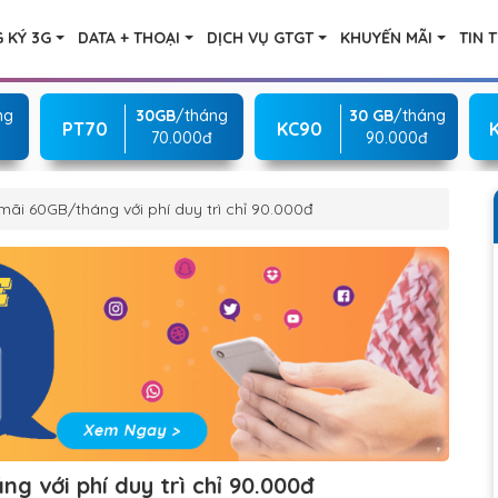
 KÝ 3G
DATA + THOẠI
DỊCH VỤ GTGT
KHUYẾN MÃI
TIN 
ng
30GB
/tháng
30 GB
/tháng
PT70
KC90
70.000đ
90.000đ
ãi 60GB/tháng với phí duy trì chỉ 90.000đ
 với phí duy trì chỉ 90.000đ