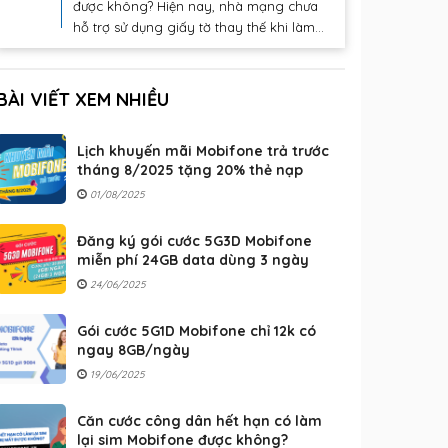
được không? Hiện nay, nhà mạng chưa
hỗ trợ sử dụng giấy tờ thay thế khi làm...
BÀI VIẾT XEM NHIỀU
Lịch khuyến mãi Mobifone trả trước
tháng 8/2025 tặng 20% thẻ nạp
01/08/2025
Đăng ký gói cước 5G3D Mobifone
miễn phí 24GB data dùng 3 ngày
24/06/2025
Gói cước 5G1D Mobifone chỉ 12k có
ngay 8GB/ngày
19/06/2025
Căn cước công dân hết hạn có làm
lại sim Mobifone được không?