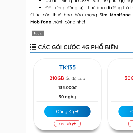
Ưu đãi: Miễn phí 60GB Data, 50 phút gọi ng
Đối tượng đăng ký: Thuê bao di động trả 
Chúc các thuê bao hòa mạng
Sim Mobifone
Mobifone
thành công nhé!
Tags:
CÁC GÓI CƯỚC 4G PHỔ BIẾN
TK135
210GB
30
tốc độ cao
135.000đ
30 ngày
Đăng Ký
Chi Tiết