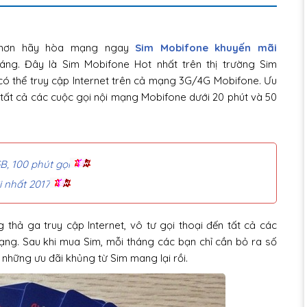
i hơn hãy hòa mạng ngay
Sim Mobifone khuyến mãi
háng. Đây là Sim Mobifone Hot nhất trên thị trường Sim
 có thể truy cập Internet trên cả mạng 3G/4G Mobifone. Ưu
 tất cả các cuộc gọi nội mạng Mobifone dưới 20 phút và 50
, 100 phút gọi
 nhất 2017
ả ga truy cập Internet, vô tư gọi thoại đến tất cả các
g. Sau khi mua Sim, mỗi tháng các bạn chỉ cần bỏ ra số
g những ưu đãi khủng từ Sim mang lại rồi.