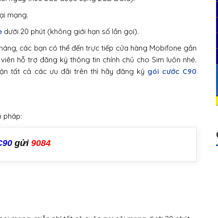
oại mạng.
e
dưới 20 phút (không giới hạn số lần gọi).
áng, các bạn có thể đến trực tiếp cửa hàng Mobifone gần
viên hỗ trợ đăng ký thông tin chính chủ cho Sim luôn nhé.
 tất cả các ưu đãi trên thì hãy đăng ký
gói cước C90
ú pháp:
C90
gửi
9084