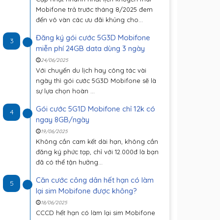
Mobifone trả trước tháng 8/2025 đem
đến vô vàn các ưu đãi khủng cho...
Đăng ký gói cước 5G3D Mobifone
3
miễn phí 24GB data dùng 3 ngày
24/06/2025
Với chuyến du lịch hay công tác vài
ngày thì gói cước 5G3D Mobifone sẽ là
sự lựa chọn hoàn ...
Gói cước 5G1D Mobifone chỉ 12k có
4
ngay 8GB/ngày
19/06/2025
Không cần cam kết dài hạn, không cần
đăng ký phức tạp, chỉ với 12.000đ là bạn
đã có thể tận hưởng...
Căn cước công dân hết hạn có làm
5
lại sim Mobifone được không?
18/06/2025
CCCD hết hạn có làm lại sim Mobifone