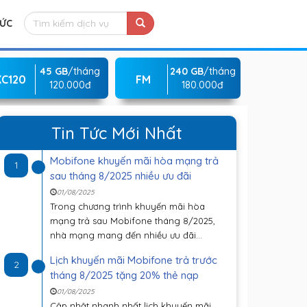
TỨC
45 GB
/tháng
240 GB
/tháng
KC120
FM
120.000đ
180.000đ
Tin Tức Mới Nhất
Mobifone khuyến mãi hòa mạng trả
1
sau tháng 8/2025 nhiều ưu đãi
01/08/2025
Trong chương trình khuyến mãi hòa
mạng trả sau Mobifone tháng 8/2025,
nhà mạng mang đến nhiều ưu đãi...
Lịch khuyến mãi Mobifone trả trước
2
tháng 8/2025 tặng 20% thẻ nạp
01/08/2025
Cập nhật nhanh nhất lịch khuyến mãi