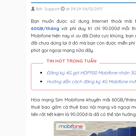
Bởi: Support
at 09:29 09/12/2017
Bạn muốn được sử dụng Internet thoải má
60GB/tháng
với phí duy trì chỉ 90.000đ mỗi t
Mobifone hiện nay vì ưu đãi Data cực khủng, bạn
đãi chưa dừng lại ở đó mà bạn còn được miễn phí
phút gọi ngoại mạng nữa đấy.
Đăng ký 4G gói HDP100 Mobifone nhận 3GB
Hướng dẫn cách đăng ký 4G Mobifone mới
Hòa mạng Sim Mobifone khuyến mãi 60GB/tháng th
thuê bao gồm cả thuê bao nội mạng và ngoại mạn
tiền rất tiết kiệm là 90.000đ là đã có thể tận hưởn