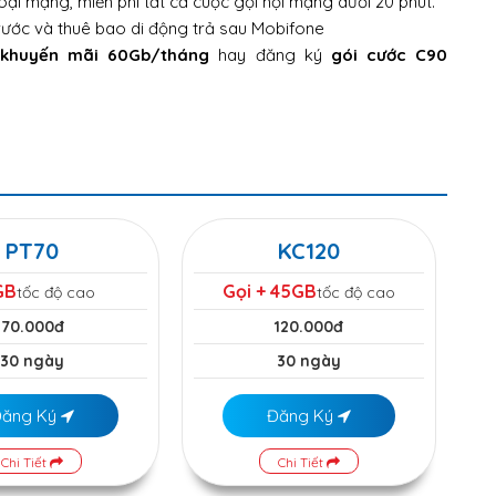
oại mạng, miễn phí tất cả cuộc gọi nội mạng dưới 20 phút.
trước và thuê bao di động trả sau Mobifone
 khuyến mãi 60Gb/tháng
hay đăng ký
gói cước C90
PT70
KC120
GB
Gọi + 45GB
tốc độ cao
tốc độ cao
70.000đ
120.000đ
30 ngày
30 ngày
Đăng Ký
Đăng Ký
Chi Tiết
Chi Tiết