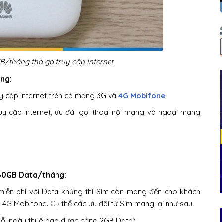
B/tháng thả ga truy cập Internet
ng:
uy cập Internet trên cả mạng 3G và
4G Mobifone
.
uy cập Internet, ưu đãi gọi thoại nội mạng và ngoại mạng
 60GB Data/tháng:
 miễn phí với Data khủng thì Sim còn mang đến cho khách
 4G Mobifone. Cụ thể các ưu đãi từ Sim mang lại như sau:
(mỗi ngày thuê bao được cộng 2GB Data).