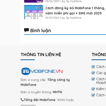
03/02/2025 | by: 3g mobifone
Cách đăng ký 4G MobiFone 1 tháng,
năm miễn phí gọi + SMS mới 2025
02/01/2025 | by: 3g mobifone
Bình luận
THÔNG TIN LIÊN HỆ
THÔNG
Cách 
Các g
Cách 
Đơn vị cung cấp:
Tổng công ty
Mobi
Mobifone
Kiểm 
Đơn vị truyền thông:
MHTN
Cách 
Tổng đài Mobifone:
9090 hoặc
18001090