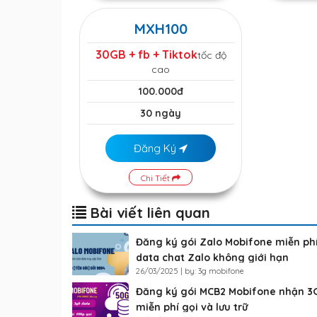
MXH100
30GB + fb + Tiktok
tốc độ
cao
100.000đ
30 ngày
Đăng Ký
Chi Tiết
Bài viết liên quan
Đăng ký gói Zalo Mobifone miễn ph
data chat Zalo không giới hạn
26/03/2025 | by: 3g mobifone
Đăng ký gói MCB2 Mobifone nhận 3
miễn phí gọi và lưu trữ