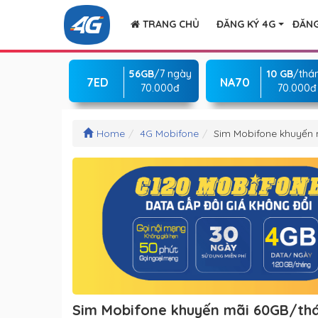
TRANG CHỦ
ĐĂNG KÝ 4G
ĐĂNG
56GB
/7 ngày
10 GB
/thá
7ED
NA70
70.000đ
70.000đ
Home
4G Mobifone
Sim Mobifone khuyến m
Sim Mobifone khuyến mãi 60GB/tháng