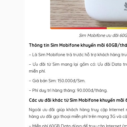
Sim Mobifone ưu đãi 60G
Thông tin Sim Mobifone khuyến mãi 60GB/thá
– Là Sim Mobifone trả trước hỗ trợ khách hàng tr
– Ưu đãi từ Sim mang lại gồm có: Ưu đãi Data tr
miễn phí.
– Giá bán Sim: 150.000đ/Sim.
– Phí duy trì hàng tháng: 90.000đ/tháng.
Các ưu đãi khác từ Sim Mobifone khuyến mãi
Ngoài ưu đãi giúp khách hàng truy cập Internet
hàng ưu đãi gọi thoại miễn phí trên mạng 3G và cả
– Miễn phí 60GB Data dùng để truy cập Internet 