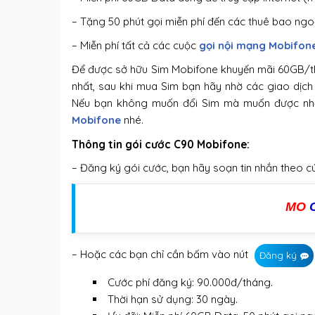
– Tặng 50 phút gọi miễn phí đến các thuê bao ng
– Miễn phí tất cả các cuộc
gọi nội mạng Mobifon
Để được sở hữu Sim Mobifone khuyến mãi 60GB/th
nhất, sau khi mua Sim bạn hãy nhờ các giao dịch 
Nếu bạn không muốn đổi Sim mà muốn được nhận
Mobifone
nhé.
Thông tin gói cước C90 Mobifone:
– Đăng ký gói cước, bạn hãy soạn tin nhắn theo c
MO
– Hoặc các bạn chỉ cần bấm vào nút
Đăng ký
Cước phí đăng ký: 90.000đ/tháng.
Thời hạn sử dụng: 30 ngày.