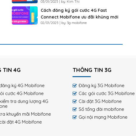
03/01/2025 | by: Kim Thi
khoản Luyenthi123
Cách đăng ký gói cước 4G Fast
Connect Mobifone ưu đãi khủng mới
02/01/2025 | by: 3g mobifone
2025
 TIN 4G
THÔNG TIN 3G
đăng ký 4G Mobifone
Đăng ký 3G Mobifone
ói cước 4G Mobifone
Các gói cước 3G Mobifone
kiểm tra dung lượng 4G
Cài đặt 3G Mobifone
fone
Số tổng đài mobifone
tra khuyến mãi Mobifone
Gọi nội mạng Mobifone
cài đặt 4G Mobifone