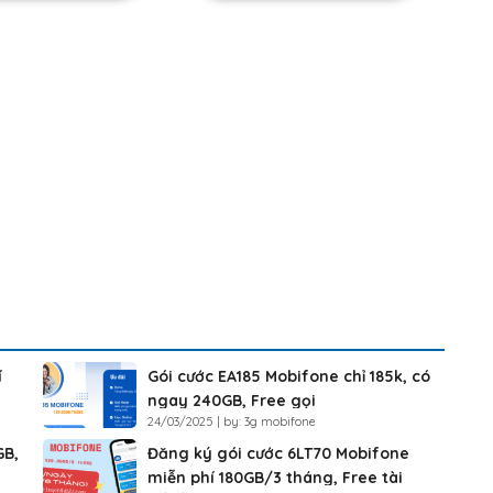
í
Gói cước EA185 Mobifone chỉ 185k, có
ngay 240GB, Free gọi
24/03/2025 | by: 3g mobifone
GB,
Đăng ký gói cước 6LT70 Mobifone
miễn phí 180GB/3 tháng, Free tài