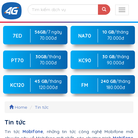
56GB
/7 ngày
10 GB
/tháng
7ED
NA70
70.000đ
70.000đ
30GB
/tháng
30 GB
/tháng
PT70
KC90
70.000đ
90.000đ
45 GB
/tháng
240 GB
/tháng
KC120
FM
120.000đ
180.000đ
Home
Tin tức
Tin tức
Tin tức
Mobifone
, những tin tức công nghệ Mobifone mới
chuyên sâu về Mobifone mới nhất, các chương trình
Mobifone