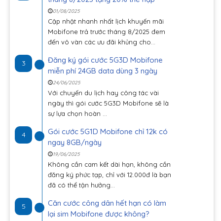
01/08/2025
Cập nhật nhanh nhất lịch khuyến mãi
Mobifone trả trước tháng 8/2025 đem
đến vô vàn các ưu đãi khủng cho...
Đăng ký gói cước 5G3D Mobifone
3
miễn phí 24GB data dùng 3 ngày
24/06/2025
Với chuyến du lịch hay công tác vài
ngày thì gói cước 5G3D Mobifone sẽ là
sự lựa chọn hoàn ...
Gói cước 5G1D Mobifone chỉ 12k có
4
ngay 8GB/ngày
19/06/2025
Không cần cam kết dài hạn, không cần
đăng ký phức tạp, chỉ với 12.000đ là bạn
đã có thể tận hưởng...
Căn cước công dân hết hạn có làm
5
lại sim Mobifone được không?