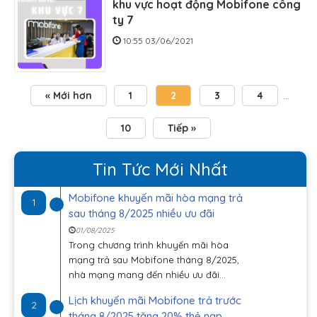
khu vực hoạt động Mobifone công
ty 7
10:55 03/06/2021
« Mới hơn
1
2
3
4
…
10
Tiếp »
Tin Tức Mới Nhất
Mobifone khuyến mãi hòa mạng trả
1
sau tháng 8/2025 nhiều ưu đãi
01/08/2025
Trong chương trình khuyến mãi hòa
mạng trả sau Mobifone tháng 8/2025,
nhà mạng mang đến nhiều ưu đãi...
Lịch khuyến mãi Mobifone trả trước
2
tháng 8/2025 tặng 20% thẻ nạp